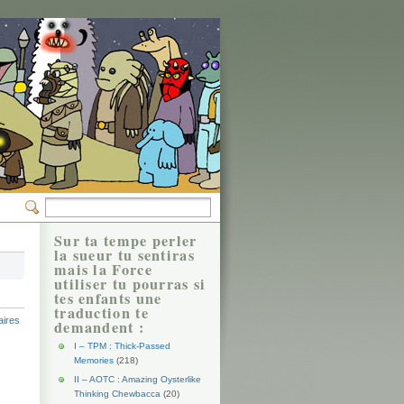
Sur ta tempe perler
la sueur tu sentiras
mais la Force
utiliser tu pourras si
tes enfants une
traduction te
ires
demandent :
I – TPM : Thick-Passed
Memories
(218)
II – AOTC : Amazing Oysterlike
Thinking Chewbacca
(20)