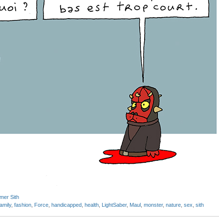
imer Sith
amily
,
fashion
,
Force
,
handicapped
,
health
,
LightSaber
,
Maul
,
monster
,
nature
,
sex
,
sith