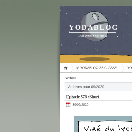
YODABLOG
Star Wars c'est rigolo
IS YODABLOG ZE CLASSE !
YO
Archive
Archives pour 09/2020
Episode 578 : Short
30/09/2020