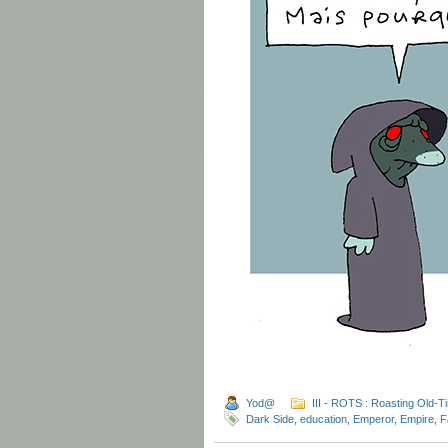
Yod@
III - ROTS : Roasting Old-T
Dark Side
,
education
,
Emperor
,
Empire
,
F