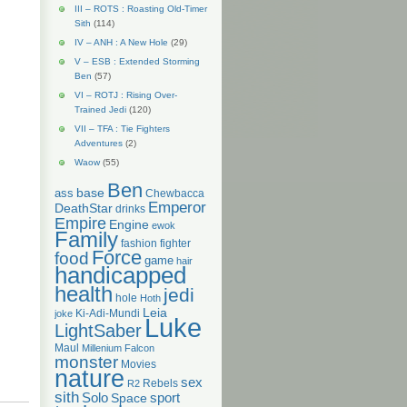
III – ROTS : Roasting Old-Timer
Sith
(114)
IV – ANH : A New Hole
(29)
V – ESB : Extended Storming
Ben
(57)
VI – ROTJ : Rising Over-
Trained Jedi
(120)
VII – TFA : Tie Fighters
Adventures
(2)
Waow
(55)
Ben
base
ass
Chewbacca
Emperor
DeathStar
drinks
Empire
Engine
ewok
Family
fashion
fighter
Force
food
game
hair
handicapped
health
jedi
hole
Hoth
Leia
Ki-Adi-Mundi
joke
Luke
LightSaber
Maul
Millenium Falcon
monster
Movies
nature
sex
Rebels
R2
sith
Solo
Space
sport