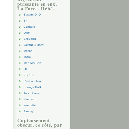
puissante en eux,
La Force. Héhé.
Bastien O_O
B²
Connard
Djeff
EricSalch
Layoneul Ritchi
Marion
Miam
Mon Ami Ben
Ob
P0chEq
RawFunction
Sponge BoB
Té au Caca
Viandox
Wandrille
Zanorg
Copieusement
obscur, ce côté, par