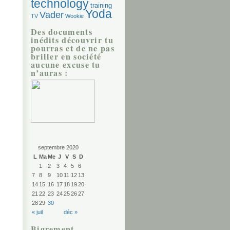
technology
training
Yoda
Vader
TV
Wookie
Des documents
inédits découvrir tu
pourras et de ne pas
briller en société
aucune excuse tu
n’auras :
septembre 2020
L
Ma
Me
J
V
S
D
1
2
3
4
5
6
7
8
9
10
11
12
13
14
15
16
17
18
19
20
21
22
23
24
25
26
27
28
29
30
« juil
déc »
Bigrement