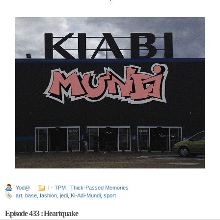
Yod@
I - TPM : Thick-Passed Memories
art
,
base
,
fashion
,
jedi
,
Ki-Adi-Mundi
,
sport
Episode 433 : Heartquake