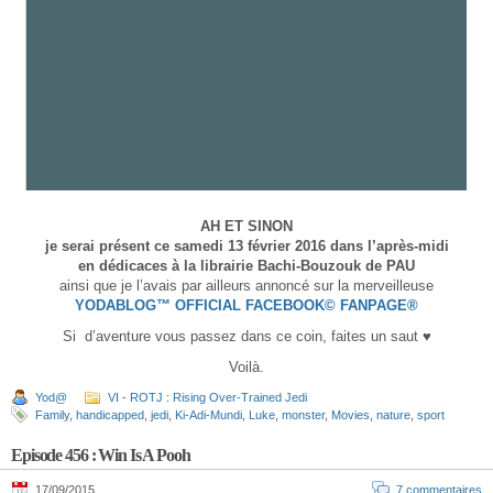
AH ET SINON
je serai présent ce samedi 13 février 2016 dans l’après-midi
en dédicaces à la librairie Bachi-Bouzouk de PAU
ainsi que je l’avais par ailleurs annoncé sur la
merveilleuse
YODABLOG™ OFFICIAL FACEBOOK© FANPAGE®
Si d’aventure vous passez dans ce coin, faites un saut ♥
Voilà.
Yod@
VI - ROTJ : Rising Over-Trained Jedi
Family
,
handicapped
,
jedi
,
Ki-Adi-Mundi
,
Luke
,
monster
,
Movies
,
nature
,
sport
Episode 456 : Win Is A Pooh
17/09/2015
7 commentaires