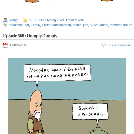
Yod@
VI - ROTJ : Rising Over-Trained Jedi
business
,
car
,
Family
,
Force
,
handicapped
,
health
,
jedi
,
Ki-Adi-Mundi
,
monster
,
nature
Episode 568 : Humpty Dumpty
12/08/2019
un commentaire