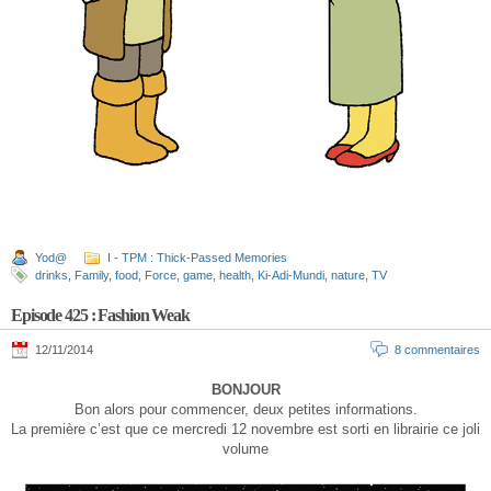
Yod@
I - TPM : Thick-Passed Memories
drinks
,
Family
,
food
,
Force
,
game
,
health
,
Ki-Adi-Mundi
,
nature
,
TV
Episode 425 : Fashion Weak
12/11/2014
8 commentaires
BONJOUR
Bon alors pour commencer, deux petites informations.
La première c’est que ce mercredi 12 novembre est sorti en librairie ce joli
volume