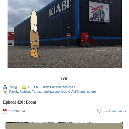
LOL
Yod@
I - TPM : Thick-Passed Memories
Family
,
fashion
,
Force
,
handicapped
,
jedi
,
Ki-Adi-Mundi
,
nature
Episode 420 : Boom
17/09/2014
9 commentaires