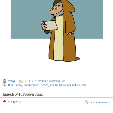
Yod@
V - ESB : Extended Storming Ben
Ben
,
Family
,
handicapped
,
health
,
jedi
,
Ki-Adi-Mundi
,
nature
,
war
Episode 541 : Forever Jung
11/06/2018
2 commentaires