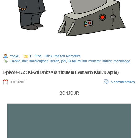
Yod@
I - TPM : Thick-Passed Memories
Empire
,
hair
,
handicapped
,
health
,
jedi
,
Ki-Adi-Mundi
,
monster
,
nature
,
technology
Episode 472 : KiAdiTanic™ (a tribute to Leonardo KiaDiCaprio)
09/02/2016
5 commentaires
BONJOUR