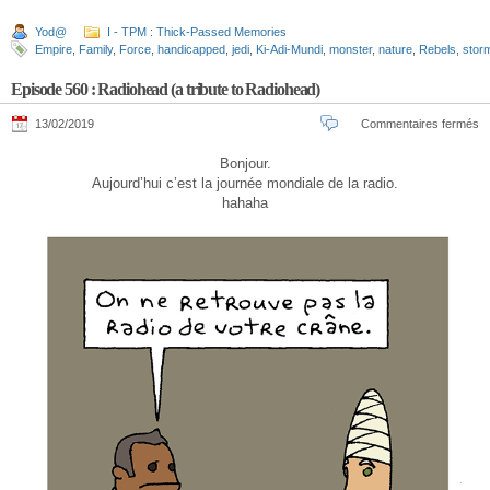
Yod@
I - TPM : Thick-Passed Memories
Empire
,
Family
,
Force
,
handicapped
,
jedi
,
Ki-Adi-Mundi
,
monster
,
nature
,
Rebels
,
storm
Episode 560 : Radiohead (a tribute to Radiohead)
13/02/2019
Commentaires fermés
Bonjour.
Aujourd’hui c’est la journée mondiale de la radio.
hahaha