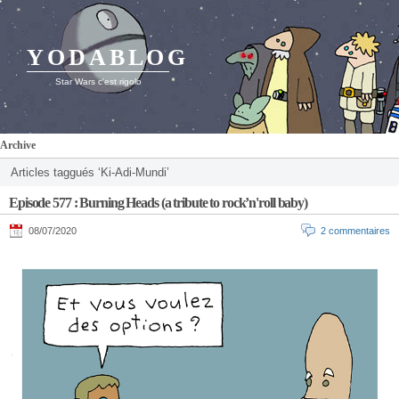
YODABLOG
Star Wars c'est rigolo
Archive
Articles taggués ‘Ki-Adi-Mundi’
Episode 577 : Burning Heads (a tribute to rock’n'roll baby)
08/07/2020
2 commentaires