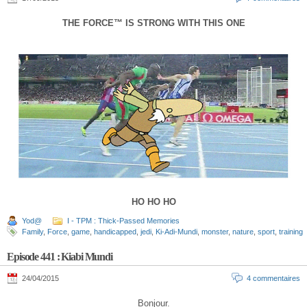
THE FORCE™ IS STRONG WITH THIS ONE
HO HO HO
Yod@
I - TPM : Thick-Passed Memories
Family
,
Force
,
game
,
handicapped
,
jedi
,
Ki-Adi-Mundi
,
monster
,
nature
,
sport
,
training
Episode 441 : Kiabi Mundi
24/04/2015
4 commentaires
Bonjour.