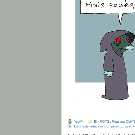
Yod@
III - ROTS : Roasting Old-T
Dark Side
,
education
,
Emperor
,
Empire
,
F