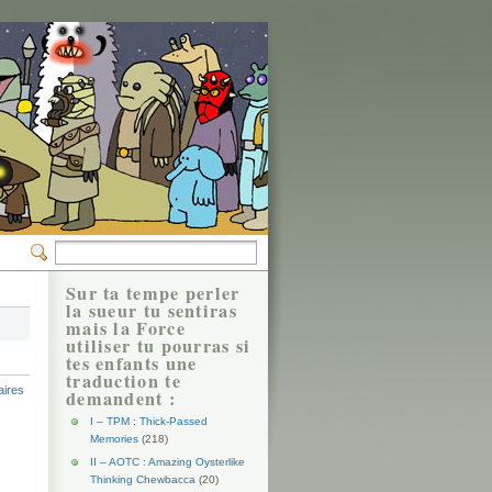
Sur ta tempe perler
la sueur tu sentiras
mais la Force
utiliser tu pourras si
tes enfants une
traduction te
ires
demandent :
I – TPM : Thick-Passed
Memories
(218)
II – AOTC : Amazing Oysterlike
Thinking Chewbacca
(20)