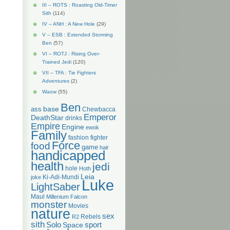
III – ROTS : Roasting Old-Timer
Sith
(114)
IV – ANH : A New Hole
(29)
V – ESB : Extended Storming
Ben
(57)
VI – ROTJ : Rising Over-
Trained Jedi
(120)
VII – TFA : Tie Fighters
Adventures
(2)
Waow
(55)
Ben
base
ass
Chewbacca
Emperor
DeathStar
drinks
Empire
Engine
ewok
Family
fashion
fighter
Force
food
game
hair
handicapped
health
jedi
hole
Hoth
Leia
Ki-Adi-Mundi
joke
Luke
LightSaber
Maul
Millenium Falcon
monster
Movies
nature
sex
Rebels
R2
sith
Solo
Space
sport