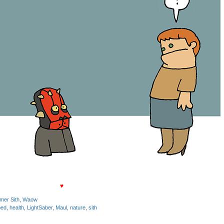
♥
imer Sith
,
Waow
ped
,
health
,
LightSaber
,
Maul
,
nature
,
sith