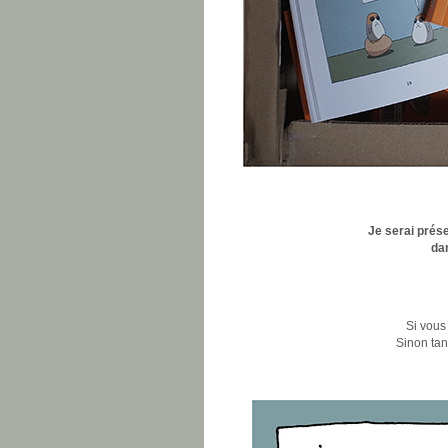
Je serai prés
da
Si vous
Sinon ta