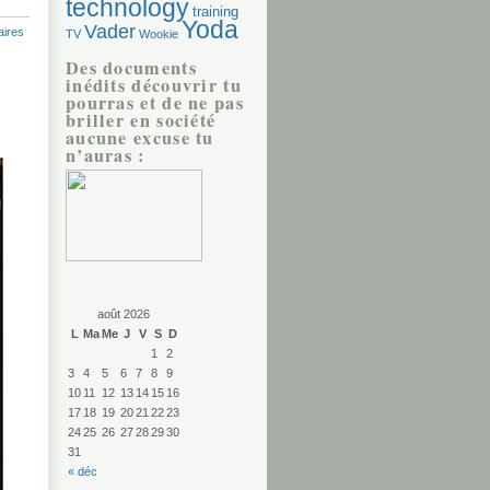
technology
training
Yoda
Vader
ires
TV
Wookie
Des documents
inédits découvrir tu
pourras et de ne pas
briller en société
aucune excuse tu
n’auras :
août 2026
L
Ma
Me
J
V
S
D
1
2
3
4
5
6
7
8
9
10
11
12
13
14
15
16
17
18
19
20
21
22
23
24
25
26
27
28
29
30
31
« déc