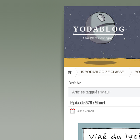
YODABLOG
Star Wars c'est rigolo
IS YODABLOG ZE CLASSE !
YO
Archive
Articles taggués ‘Maul’
Episode 578 : Short
30/09/2020