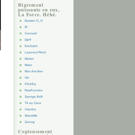
Bigrement
puissante en eux,
La Force. Héhé.
Bastien O_O
B²
Connard
Djeff
EricSalch
Layoneul Ritchi
Marion
Miam
Mon Ami Ben
Ob
P0chEq
RawFunction
Sponge BoB
Té au Caca
Viandox
Wandrille
Zanorg
Copieusement