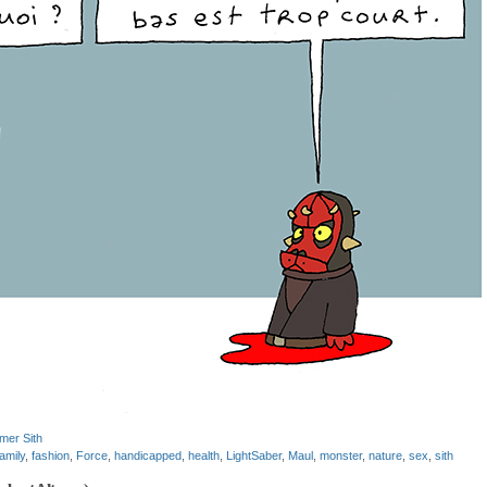
imer Sith
amily
,
fashion
,
Force
,
handicapped
,
health
,
LightSaber
,
Maul
,
monster
,
nature
,
sex
,
sith