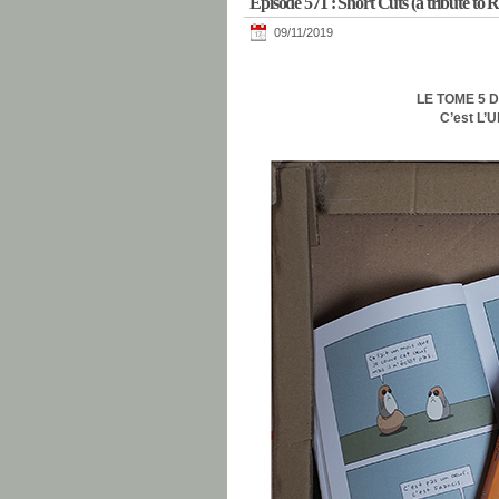
Episode 571 : Short Cuts (a tribute to
09/11/2019
LE TOME 5 
C’est L’