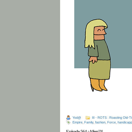
Yod@
III - ROTS : Roasting Old-T
Empire
,
Family
,
fashion
,
Force
,
handicap
Episode 564 : Alien™