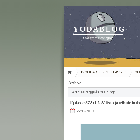
YODABLOG
Star Wars c'est rigolo
IS YODABLOG ZE CLASSE !
YO
Archive
Articles taggués ‘training’
Episode 572 : It’s A Trap (a tribute to t
22/12/2019