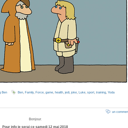
g Ben
Ben
,
Family
,
Force
,
game
,
health
,
jedi
,
joke
,
Luke
,
sport
,
training
,
Yoda
un comment
Bonjour.
Pour info je serai ce samedi 12 mai 2018