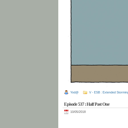
Yod@
V - ESB : Extended Stormin
Episode 537 : Half Past One
10/05/2018