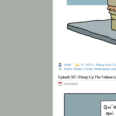
Yod@
VI - ROTJ : Rising Over-Tra
Anakin
,
Empire
,
Family
,
handicapped
,
jedi
Episode 567 : Pump Up The Volume (
31/07/2019