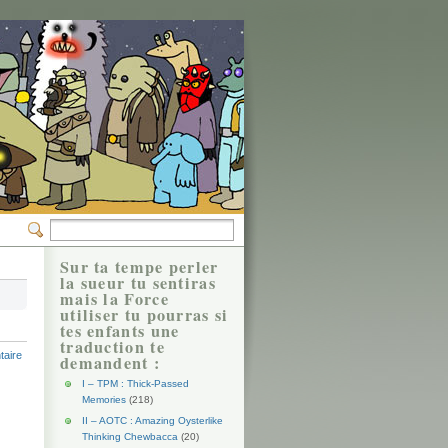
Sur ta tempe perler
la sueur tu sentiras
mais la Force
utiliser tu pourras si
tes enfants une
traduction te
aire
demandent :
I – TPM : Thick-Passed
Memories
(218)
II – AOTC : Amazing Oysterlike
Thinking Chewbacca
(20)