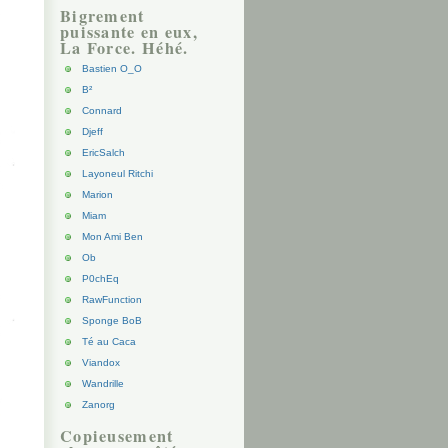
Bigrement
puissante en eux,
La Force. Héhé.
Bastien O_O
B²
Connard
Djeff
EricSalch
Layoneul Ritchi
Marion
Miam
Mon Ami Ben
Ob
P0chEq
RawFunction
Sponge BoB
Té au Caca
Viandox
Wandrille
Zanorg
Copieusement