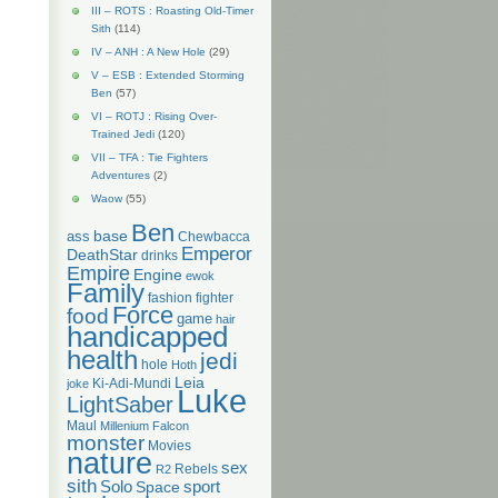
III – ROTS : Roasting Old-Timer
Sith
(114)
IV – ANH : A New Hole
(29)
V – ESB : Extended Storming
Ben
(57)
VI – ROTJ : Rising Over-
Trained Jedi
(120)
VII – TFA : Tie Fighters
Adventures
(2)
Waow
(55)
Ben
base
ass
Chewbacca
Emperor
DeathStar
drinks
Empire
Engine
ewok
Family
fashion
fighter
Force
food
game
hair
handicapped
health
jedi
hole
Hoth
Leia
Ki-Adi-Mundi
joke
Luke
LightSaber
Maul
Millenium Falcon
monster
Movies
nature
sex
Rebels
R2
sith
Solo
Space
sport