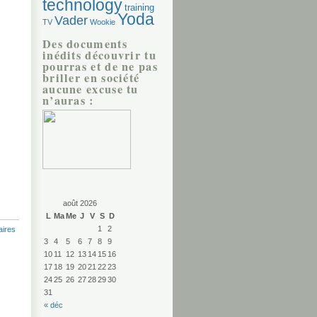
technology
training
Yoda
Vader
TV
Wookie
Des documents
inédits découvrir tu
pourras et de ne pas
briller en société
aucune excuse tu
n’auras :
août 2026
L
Ma
Me
J
V
S
D
1
2
ires
3
4
5
6
7
8
9
10
11
12
13
14
15
16
17
18
19
20
21
22
23
24
25
26
27
28
29
30
31
« déc