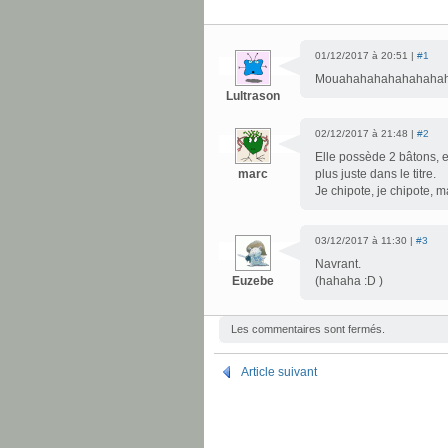
01/12/2017 à 20:51 |
#1
Mouahahahahahahahah
Lultrason
02/12/2017 à 21:48 |
#2
Elle possède 2 bâtons, et
marc
plus juste dans le titre.
Je chipote, je chipote, m
03/12/2017 à 11:30 |
#3
Navrant.
Euzebe
(hahaha :D )
Les commentaires sont fermés.
Article suivant