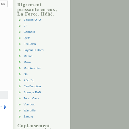
Bigrement
 (3)
puissante en eux,
La Force. Héhé.
Bastien O_O
B²
Connard
Djeff
EricSalch
Layoneul Ritchi
Marion
Miam
Mon Ami Ben
Ob
P0chEq
RawFunction
Sponge BoB
Té au Caca
Viandox
t
Wandrille
Zanorg
Copieusement