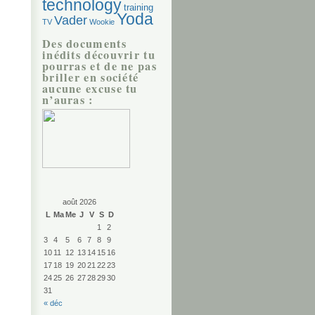
technology
training
Yoda
Vader
TV
Wookie
Des documents
inédits découvrir tu
pourras et de ne pas
briller en société
aucune excuse tu
n’auras :
août 2026
L
Ma
Me
J
V
S
D
1
2
3
4
5
6
7
8
9
10
11
12
13
14
15
16
17
18
19
20
21
22
23
24
25
26
27
28
29
30
31
« déc