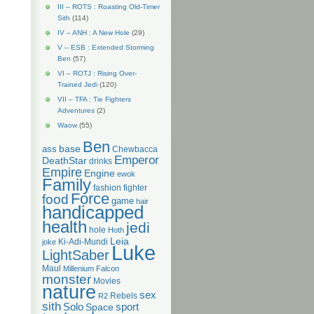
III – ROTS : Roasting Old-Timer
Sith
(114)
IV – ANH : A New Hole
(29)
V – ESB : Extended Storming
Ben
(57)
VI – ROTJ : Rising Over-
Trained Jedi
(120)
VII – TFA : Tie Fighters
Adventures
(2)
Waow
(55)
Ben
base
ass
Chewbacca
Emperor
DeathStar
drinks
Empire
Engine
ewok
Family
fashion
fighter
Force
food
game
hair
handicapped
health
jedi
hole
Hoth
Leia
Ki-Adi-Mundi
joke
Luke
LightSaber
Maul
Millenium Falcon
monster
Movies
nature
sex
Rebels
R2
sith
Solo
Space
sport