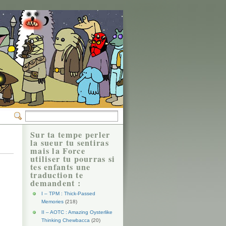
Sur ta tempe perler
la sueur tu sentiras
mais la Force
utiliser tu pourras si
tes enfants une
traduction te
demandent :
I – TPM : Thick-Passed
Memories
(218)
II – AOTC : Amazing Oysterlike
Thinking Chewbacca
(20)