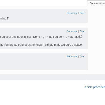
Commentaires
Répondre
|
Citer
aha :D
Répondre
|
Citer
 un seul des deux glisse. Donc « un » au lieu de « le » aurait été
ais j’en profite pour vous remercier: simple mais toujours efficace.
Répondre
|
Citer
Article précèden