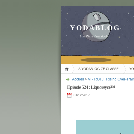
YODABLOG
Star Wars c'est rigolo
IS YODABLOG ZE CLASSE !
YO
Accueil
>
VI - ROTJ : Rising Over-Trai
Episode 524 : Liquoreyce™
01/12/2017