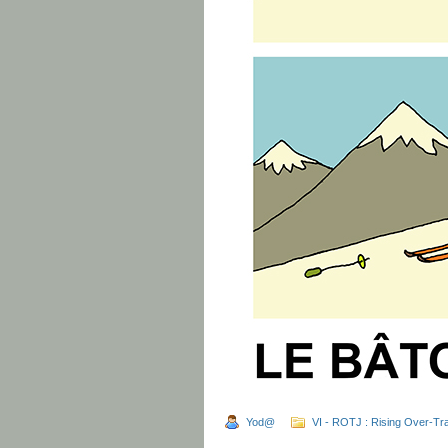
Yod@
VI - ROTJ : Rising Over-Tra