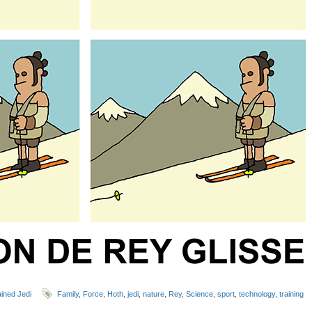
ined Jedi
Family
,
Force
,
Hoth
,
jedi
,
nature
,
Rey
,
Science
,
sport
,
technology
,
training