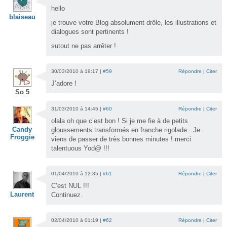
hello
blaiseau
je trouve votre Blog absolument drôle, les illustrations et
dialogues sont pertinents !
sutout ne pas arrêter !
30/03/2010 à 19:17 |
#59
Répondre
|
Citer
J’adore !
So 5
31/03/2010 à 14:45 |
#60
Répondre
|
Citer
olala oh que c’est bon ! Si je me fie à de petits
Candy
gloussements transformés en franche rigolade.. Je
Froggie
viens de passer de très bonnes minutes ! merci
talentuous Yod@ !!!
01/04/2010 à 12:35 |
#61
Répondre
|
Citer
C’est NUL !!!
Laurent
Continuez.
02/04/2010 à 01:19 |
#62
Répondre
|
Citer