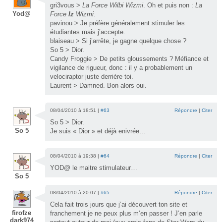
gri3vous >
La Force Wilbi Wizmi
. Oh et puis non :
La
Yod@
Force
Iz
Wizmi
.
pavinou > Je préfère généralement stimuler les
étudiantes mais j’accepte.
blaiseau > Si j’arrête, je gagne quelque chose ?
So 5 > Dior.
Candy Froggie > De petits gloussements ? Méfiance et
vigilance de rigueur, donc : il y a probablement un
velociraptor juste derrière toi.
Laurent > Damned. Bon alors oui.
08/04/2010 à 18:51 |
#63
Répondre
|
Citer
So 5 > Dior.
So 5
Je suis « Dior » et déjà enivrée…
08/04/2010 à 19:38 |
#64
Répondre
|
Citer
YOD@ le maitre stimulateur…
So 5
08/04/2010 à 20:07 |
#65
Répondre
|
Citer
Cela fait trois jours que j’ai découvert ton site et
firofze
franchement je ne peux plus m’en passer ! J’en parle
dark974