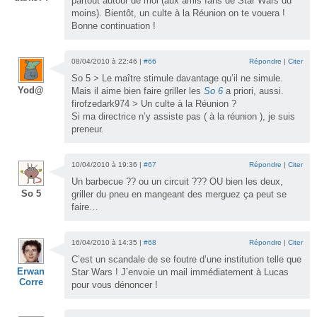
partout autour de moi (aux amis fans de Star Wars du
moins). Bientôt, un culte à la Réunion on te vouera !
Bonne continuation !
08/04/2010 à 22:46 |
#66
Répondre
|
Citer
So 5 > Le maître stimule davantage qu’il ne simule.
Yod@
Mais il aime bien faire griller les
So 6
a priori, aussi.
firofzedark974 > Un culte à la Réunion ?
Si ma directrice n’y assiste pas ( à la réunion ), je suis
preneur.
10/04/2010 à 19:36 |
#67
Répondre
|
Citer
Un barbecue ?? ou un circuit ??? OU bien les deux,
So 5
griller du pneu en mangeant des merguez ça peut se
faire…
16/04/2010 à 14:35 |
#68
Répondre
|
Citer
C’est un scandale de se foutre d’une institution telle que
Erwan
Star Wars ! J’envoie un mail immédiatement à Lucas
Corre
pour vous dénoncer !