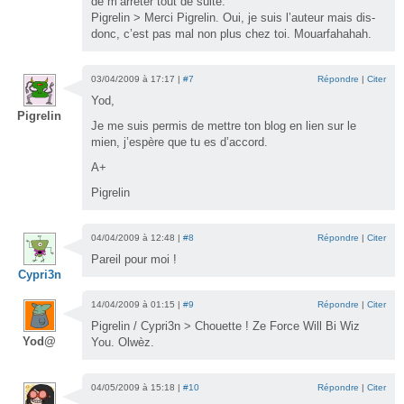
de m’arrêter tout de suite.
Pigrelin > Merci Pigrelin. Oui, je suis l’auteur mais dis-
donc, c’est pas mal non plus chez toi. Mouarfahahah.
03/04/2009 à 17:17 |
#7
Répondre
|
Citer
Yod,
Pigrelin
Je me suis permis de mettre ton blog en lien sur le
mien, j’espère que tu es d’accord.
A+
Pigrelin
04/04/2009 à 12:48 |
#8
Répondre
|
Citer
Pareil pour moi !
Cypri3n
14/04/2009 à 01:15 |
#9
Répondre
|
Citer
Pigrelin / Cypri3n > Chouette ! Ze Force Will Bi Wiz
Yod@
You. Olwèz.
04/05/2009 à 15:18 |
#10
Répondre
|
Citer