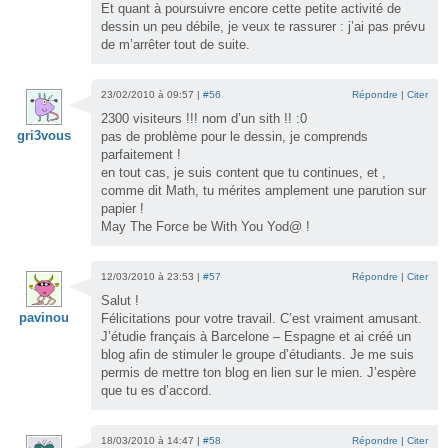
Et quant à poursuivre encore cette petite activité de
dessin un peu débile, je veux te rassurer : j’ai pas prévu
de m’arrêter tout de suite.
23/02/2010 à 09:57 |
#56
Répondre
|
Citer
2300 visiteurs !!! nom d’un sith !! :0
gri3vous
pas de problème pour le dessin, je comprends
parfaitement !
en tout cas, je suis content que tu continues, et ,
comme dit Math, tu mérites amplement une parution sur
papier !
May The Force be With You Yod@ !
12/03/2010 à 23:53 |
#57
Répondre
|
Citer
Salut !
pavinou
Félicitations pour votre travail. C’est vraiment amusant.
J’étudie français à Barcelone – Espagne et ai créé un
blog afin de stimuler le groupe d’étudiants. Je me suis
permis de mettre ton blog en lien sur le mien. J’espère
que tu es d’accord.
18/03/2010 à 14:47 |
#58
Répondre
|
Citer