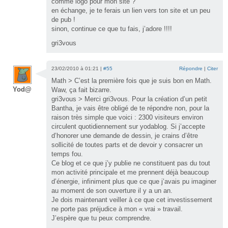
comme logo pour mon site ?
en échange, je te ferais un lien vers ton site et un peu
de pub !
sinon, continue ce que tu fais, j’adore !!!!
gri3vous
23/02/2010 à 01:21 |
#55
Répondre
|
Citer
Math > C’est la première fois que je suis bon en Math.
Yod@
Waw, ça fait bizarre.
gri3vous > Merci gri3vous. Pour la création d’un petit
Bantha, je vais être obligé de te répondre non, pour la
raison très simple que voici : 2300 visiteurs environ
circulent quotidiennement sur yodablog. Si j’accepte
d’honorer une demande de dessin, je crains d’être
sollicité de toutes parts et de devoir y consacrer un
temps fou.
Ce blog et ce que j’y publie ne constituent pas du tout
mon activité principale et me prennent déjà beaucoup
d’énergie, infiniment plus que ce que j’avais pu imaginer
au moment de son ouverture il y a un an.
Je dois maintenant veiller à ce que cet investissement
ne porte pas préjudice à mon « vrai » travail.
J’espère que tu peux comprendre.