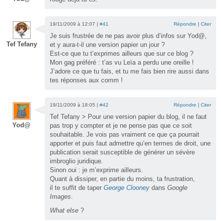
19/11/2009 à 12:07 |
#41
Répondre
|
Citer
Je suis frustrée de ne pas avoir plus d’infos sur Yod@,
Tef Tefany
et y aura-t-il une version papier un jour ?
Est-ce que tu t’exprimes ailleurs que sur ce blog ?
Mon gag préféré : t’as vu Leïa a perdu une oreille !
J’adore ce que tu fais, et tu me fais bien rire aussi dans
tes réponses aux comm !
19/11/2009 à 18:05 |
#42
Répondre
|
Citer
Tef Tefany > Pour une version papier du blog, il ne faut
Yod@
pas trop y compter et je ne pense pas que ce soit
souhaitable. Je vois pas vraiment ce que ça pourrait
apporter et puis faut admettre qu’en termes de droit, une
publication serait susceptible de générer un sévère
imbroglio juridique.
Sinon oui : je m’exprime ailleurs.
Quant à dissiper, en partie du moins, ta frustration,
il te suffit de taper
George Clooney
dans
Google
Images
.
What else
?