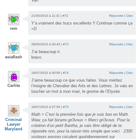
Van
21/05/2010 à 11:31 |
#72
Répondre
|
Citer
Y’a vraiment des trucs excellents !! Continue comme ça
rem
=D
28/05/2010 à 00:42 |
#73
Répondre
|
Citer
J’ai beaucoup ri
asiaflash
bravo
16/07/2010 à 00:05 |
#74
Répondre
|
Citer
J’aime beaucoup ce que vous faites. Vous méritez
Carlita
l’insigne de Chevalier des Arts et des Lettres. Je vais en
toucher un mot à mon mari, le gnome de l’Elysée.
18/07/2010 à 07:50 |
#75
Répondre
|
Citer
Math > C’est la première fois que je suis bon en Math.
Criminal
Waw, ça fait bizarre.gri3vous > Merci gri3vous. Pour la
Lawyer
création d’un petit Bantha, je vais être obligé de te
Maryland
répondre non, pour la raison très simple que voici : 2300
visiteurs environ circulent quotidiennement sur