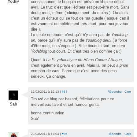
Yod@
connaissance, le bouquin est prévu en librairie début
avril. Le truc c’est que l’éditeur est peut-être mort. Sans
doute mort, même ( cliniquement, du moins ). Ou alors
c’est un éditeur qui se fout de ma gueule ( auquel cas il
est vraiment complétement très mort, pour moi je veux
dire ).
La seule certitude, c’est qu’il n’y aura pas de
Yodablog
un
, parce qu’il n’y aura pas de
Yodablog deux
( à force
d’être mort, on s’expose ). Si le bouquin sort, ce sera
Yodablog
tout court. Et c’est très bien comme ça :)
Quant à
La Psychanalyse du Héros Contre-Attaque
,
c’est également prévu en avril. Mais là, on peut
a priori
compter dessus. Parce que c’est avec des gens
sérieux. Ça change.
16/03/2011 à 15:13 |
#84
Répondre
|
Citer
Trouvé ce blog par hasard, félicitations pour ce
Sab
merveilleux talent et cet humour génial.
bonne continuation
Sab’
23/03/2011 à 17:04 |
#85
Répondre
|
Citer