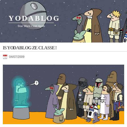
YODABLOG
Star Wars c'est rigolo
IS YODABLOG ZE CLASSE !
04/07/2009