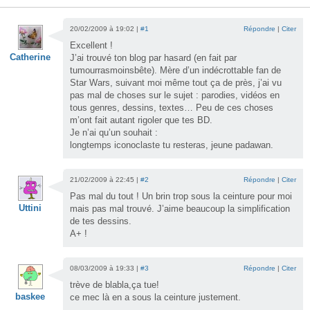
20/02/2009 à 19:02 |
#1
Répondre
|
Citer
Excellent !
Catherine
J’ai trouvé ton blog par hasard (en fait par
tumourrasmoinsbête). Mère d’un indécrottable fan de
Star Wars, suivant moi même tout ça de près, j’ai vu
pas mal de choses sur le sujet : parodies, vidéos en
tous genres, dessins, textes… Peu de ces choses
m’ont fait autant rigoler que tes BD.
Je n’ai qu’un souhait :
longtemps iconoclaste tu resteras, jeune padawan.
21/02/2009 à 22:45 |
#2
Répondre
|
Citer
Pas mal du tout ! Un brin trop sous la ceinture pour moi
Uttini
mais pas mal trouvé. J’aime beaucoup la simplification
de tes dessins.
A+ !
08/03/2009 à 19:33 |
#3
Répondre
|
Citer
trève de blabla,ça tue!
baskee
ce mec là en a sous la ceinture justement.