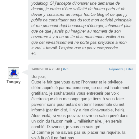
yodablog. Si j’accepte d’honorer une demande de
dessin, je crains d’être sollicité de toutes parts et de
devoir y consacrer un temps fou.Ce blog et ce que j’y
publie ne constituent pas du tout mon activité principale
et me prennent déjà beaucoup d’énergie, infiniment plus
que ce que j’avais pu imaginer au moment de son
ouverture il y a un an.Je dois maintenant veiller à ce
que cet investissement ne porte pas préjudice à mon
« vrai » travail.J’espère que tu peux comprendre.
+1
14/09/2010 à 20:48 |
#76
Répondre
|
Citer
Bonjour,
Tanguy
Outre le fait que vous avez l’honneur et le privilège
d’être apprécié par ma personne, ce qui est hautement
gratifiant, je souhaiterais vous entretenir par voix
électronique d’un message que je tiens à vous faire
parvenir sans pour autant en tenir l’ensemble du net
informé (par timidité, il n’y a rien d’inavouable, hein).
Alors voilà, si vous pouviez ouvrir un salon privé dans
un coin du faucon malt… milléniumaire, j’en serais
comblé. D’avance, je vous en sais gré.
Et comme je ne savais pas où placer ma requête, la
voilà là où il ne faut pas.