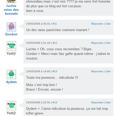
ohmondieu mais c’est moi ???? je me sens fort honorée
luchie
de plus que ce blog est fort cocasse.
reine des
bien à vous
bonnets
15/05/2009 à 00:31 |
#11
Répondre
|
Citer
Un des rares pastiches vraiment marrant !
Gordon
15/05/2009 à 01:16 |
#12
Répondre
|
Citer
Luchie > Oh, vous vous reconnûtes ? Bigre.
Yod@
Gordon > Merci mais fais gaffe quand même : j’adore le
mouton.
15/05/2009 à 14:00 |
#13
Répondre
|
Citer
Toute ma jeunesse… ridiculisée !!!
dydem
Mais c’est trop bon !
Bravo ! Encore, encore !
16/05/2009 à 02:50 |
#14
Répondre
|
Citer
Dydem > J’aime ridiculiser la jeunesse, ça me fait trop
Yod@
kiffer grave.