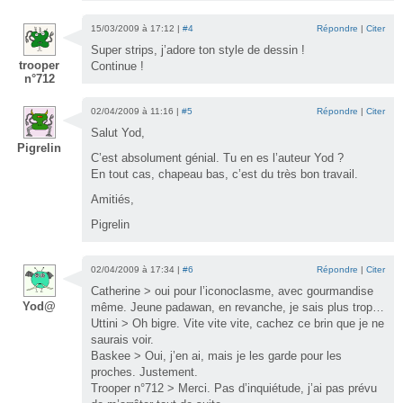
15/03/2009 à 17:12 |
#4
Répondre
|
Citer
Super strips, j’adore ton style de dessin !
trooper
Continue !
n°712
02/04/2009 à 11:16 |
#5
Répondre
|
Citer
Salut Yod,
Pigrelin
C’est absolument génial. Tu en es l’auteur Yod ?
En tout cas, chapeau bas, c’est du très bon travail.
Amitiés,
Pigrelin
02/04/2009 à 17:34 |
#6
Répondre
|
Citer
Catherine > oui pour l’iconoclasme, avec gourmandise
Yod@
même. Jeune padawan, en revanche, je sais plus trop…
Uttini > Oh bigre. Vite vite vite, cachez ce brin que je ne
saurais voir.
Baskee > Oui, j’en ai, mais je les garde pour les
proches. Justement.
Trooper n°712 > Merci. Pas d’inquiétude, j’ai pas prévu