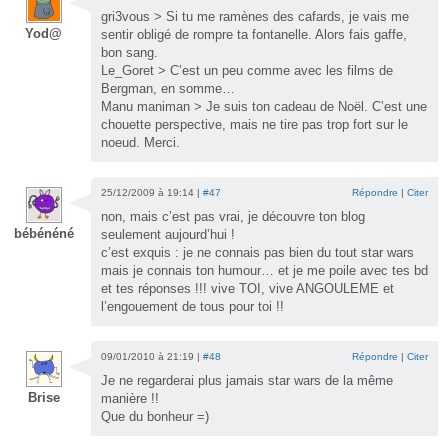
gri3vous > Si tu me ramènes des cafards, je vais me
Yod@
sentir obligé de rompre ta fontanelle. Alors fais gaffe,
bon sang.
Le_Goret > C’est un peu comme avec les films de
Bergman, en somme…
Manu maniman > Je suis ton cadeau de Noël. C’est une
chouette perspective, mais ne tire pas trop fort sur le
noeud. Merci.
25/12/2009 à 19:14 |
#47
Répondre
|
Citer
non, mais c’est pas vrai, je découvre ton blog
bébénéné
seulement aujourd’hui !
c’est exquis : je ne connais pas bien du tout star wars
mais je connais ton humour… et je me poile avec tes bd
et tes réponses !!! vive TOI, vive ANGOULEME et
l’engouement de tous pour toi !!
09/01/2010 à 21:19 |
#48
Répondre
|
Citer
Je ne regarderai plus jamais star wars de la même
Brise
manière !!
Que du bonheur =)