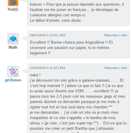
katone > Pour que je puisse répondre aux questions, il
Yod@
faudrait me les poser en français… je développe de
curieuses allergies ces temps-ci.
Le début d’année, sans doute…
29/01/2010 à 12:01 |
#53
Répondre
|
Citer
Excellent !! Bonne chance pour Angoulême !! Et
Math
vivement une parution sur papier, tu le mérites
largement !!
22/02/2010 à 11:30 |
#54
Répondre
|
Citer
salut !
gri3vous
j’ai découvert ton site grâce a galaxie-starwars……. Et
c’est trop marrant !! j’adore ce que tu fais !! j’ai vu que
tu avais aussi illustré une VDM……. excellent !!! je
passe tous les 2-3 jours voir les nouveaux gags et mes
parents doivent se demander pourquoi je me mets à
rigoler tout fort et tout seul dans ma chambre ^^
je me demandais… j’ai créé un site où je mets mes
maquettes et ce site s’appelle « le bantha de mos
eilsey » (je sais, c’est pas super top ^^)… Est-ce que tu
pourrais me créer un petit Bantha que j’utiliserais