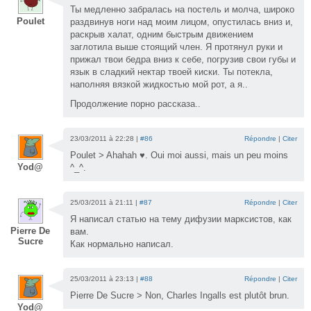
Ты медленно забралась на постель и молча, широко
Poulet
раздвинув ноги над моим лицом, опустилась вниз и,
раскрыв халат, одним быстрым движением
заглотила выше стоящий член. Я протянул руки и
прижал твои бедра вниз к себе, погрузив свои губы и
язык в сладкий нектар твоей киски. Ты потекла,
наполняя вязкой жидкостью мой рот, а я..
Продолжение порно рассказа..
23/03/2011 à 22:28 |
#86
Répondre
|
Citer
Poulet > Ahahah ♥. Oui moi aussi, mais un peu moins
Yod@
^_^.
25/03/2011 à 21:11 |
#87
Répondre
|
Citer
Я написал статью на тему дифузии марксистов, как
Pierre De
вам.
Sucre
Как нормально написал.
25/03/2011 à 23:13 |
#88
Répondre
|
Citer
Pierre De Sucre > Non, Charles Ingalls est plutôt brun.
Yod@