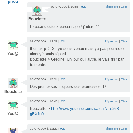
priou
07/07/2009 à 19:55 |
#23
Répondre
|
Citer
Bouclette
Espèce d’odieux personnage ! j’adore ^^
08/07/2009 à 12:38 |
#24
Répondre
|
Citer
thomas p. > Si, yé souis vénou mais yé pas pou rester
Yod@
alors yé souis réparti.
Bouclette > Gredine. Un jour ou l’autre, je vais finir par
te mordre.
09/07/2009 à 15:34 |
#25
Répondre
|
Citer
Des promesses, toujours des promesses :D
Bouclette
09/07/2009 à 16:45 |
#26
Répondre
|
Citer
Bouclette >
http://www.youtube.com/watch?v=e36R-
Yod@
gEX1u0
19/07/2009 à 12:22 |
#27
Répondre
|
Citer