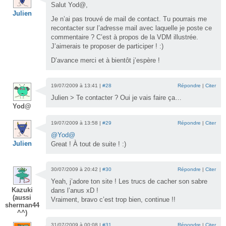
Salut Yod@,
Julien
Je n’ai pas trouvé de mail de contact. Tu pourrais me
recontacter sur l’adresse mail avec laquelle je poste ce
commentaire ? C’est à propos de la VDM illustrée.
J’aimerais te proposer de participer ! :)
D’avance merci et à bientôt j’espère !
19/07/2009 à 13:41 |
#28
Répondre
|
Citer
Julien > Te contacter ? Oui je vais faire ça…
Yod@
19/07/2009 à 13:58 |
#29
Répondre
|
Citer
@Yod@
Julien
Great ! À tout de suite ! :)
30/07/2009 à 20:42 |
#30
Répondre
|
Citer
Yeah, j’adore ton site ! Les trucs de cacher son sabre
Kazuki
dans l’anus xD !
(aussi
Vraiment, bravo c’est trop bien, continue !!
sherman44
^^)
31/07/2009 à 00:08 |
#31
Répondre
|
Citer