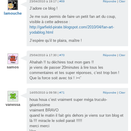
23/04/2010 à 19:17 |
#69
Répondre
|
Citer
J’adore ce blog !
lamouche
Je me suis permis de faire un petit fan art du coup,
visible à cette adresse :
http://garfield-pirate.blogspot.com/2010/04/fan-art-
yodablog.html
J’espère qu’il te plaira, maître !
25/04/2010 à 17:30 |
#70
Répondre
|
Citer
Ahahah !! tu déchires tout mon gars !!
samos
je viens de passer 20minutes à lire tous les
commentaires et tes super réponses, c’est trop bon !
Que la force soit avec toi ! ><'
14/05/2010 à 09:58 |
#71
Répondre
|
Citer
houa houa c’est vraiment super méga truculo-
vanessa
géantissime
vraiment BRAVO
quand le matin il fait gris dehors je viens sur ton blog et
là !!! miracle le soleil parait !!!!!
merci merci