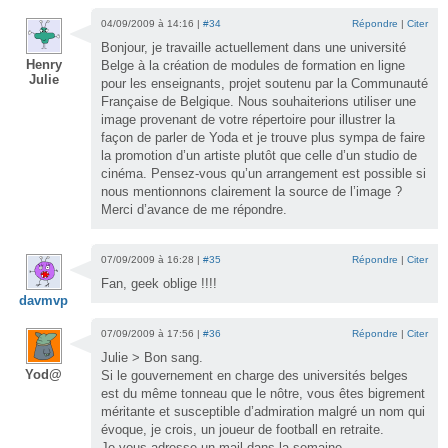
04/09/2009 à 14:16 |
#34
Répondre
|
Citer
Bonjour, je travaille actuellement dans une université
Henry
Belge à la création de modules de formation en ligne
Julie
pour les enseignants, projet soutenu par la Communauté
Française de Belgique. Nous souhaiterions utiliser une
image provenant de votre répertoire pour illustrer la
façon de parler de Yoda et je trouve plus sympa de faire
la promotion d’un artiste plutôt que celle d’un studio de
cinéma. Pensez-vous qu’un arrangement est possible si
nous mentionnons clairement la source de l’image ?
Merci d’avance de me répondre.
07/09/2009 à 16:28 |
#35
Répondre
|
Citer
Fan, geek oblige !!!!
davmvp
07/09/2009 à 17:56 |
#36
Répondre
|
Citer
Julie > Bon sang.
Yod@
Si le gouvernement en charge des universités belges
est du même tonneau que le nôtre, vous êtes bigrement
méritante et susceptible d’admiration malgré un nom qui
évoque, je crois, un joueur de football en retraite.
Je vous adresse un mail dans la semaine.