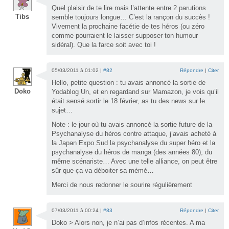
Quel plaisir de te lire mais l’attente entre 2 parutions
Tibs
semble toujours longue… C’est la rançon du succès !
Vivement la prochaine facétie de tes héros (ou zéro
comme pourraient le laisser supposer ton humour
sidéral). Que la farce soit avec toi !
05/03/2011 à 01:02 |
#82
Répondre
|
Citer
Hello, petite question : tu avais annoncé la sortie de
Doko
Yodablog Un, et en regardand sur Mamazon, je vois qu’il
était sensé sortir le 18 février, as tu des news sur le
sujet…
Note : le jour où tu avais annoncé la sortie future de la
Psychanalyse du héros contre attaque, j’avais acheté à
la Japan Expo Sud la psychanalyse du super héro et la
psychanalyse du héros de manga (des années 80), du
même scénariste… Avec une telle alliance, on peut être
sûr que ça va déboiter sa mémé…
Merci de nous redonner le sourire régulièrement
07/03/2011 à 00:24 |
#83
Répondre
|
Citer
Doko > Alors non, je n’ai pas d’infos récentes. A ma