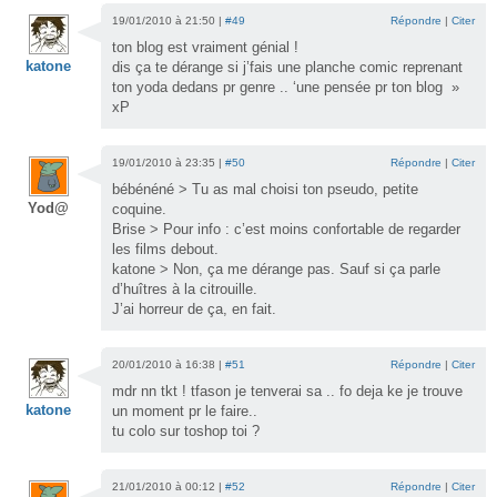
19/01/2010 à 21:50 |
#49
Répondre
|
Citer
ton blog est vraiment génial !
katone
dis ça te dérange si j’fais une planche comic reprenant
ton yoda dedans pr genre .. ‘une pensée pr ton blog »
xP
19/01/2010 à 23:35 |
#50
Répondre
|
Citer
bébénéné > Tu as mal choisi ton pseudo, petite
Yod@
coquine.
Brise > Pour info : c’est moins confortable de regarder
les films debout.
katone > Non, ça me dérange pas. Sauf si ça parle
d’huîtres à la citrouille.
J’ai horreur de ça, en fait.
20/01/2010 à 16:38 |
#51
Répondre
|
Citer
mdr nn tkt ! tfason je tenverai sa .. fo deja ke je trouve
katone
un moment pr le faire..
tu colo sur toshop toi ?
21/01/2010 à 00:12 |
#52
Répondre
|
Citer