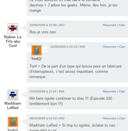
davmvp > J’adore les geeks. Même, des fois, je les
mange.
10/09/2009 à 22:56 |
#37
Répondre
|
Citer
Bou je vois rien
Rabier Le
Fils aka
Tonf
11/09/2009 à 01:19 |
#38
Répondre
|
Citer
Yod@
Tonf > De la part d’un type qui bosse pour un fabricant
d’interrupteurs, c’est assez inquiétant, comme
remarque.
22/10/2009 à 11:04 |
#39
Répondre
|
Citer
Me faire rigoler continuer tu dois !!! (Episode 100 :
Markham
terriblement bon !!!)
LeRed
28/10/2009 à 01:53 |
#40
Répondre
|
Citer
Markham LeRed > Si trop tu rigoles, éclater tu vas :
Yod@
rouge déjà tu es.