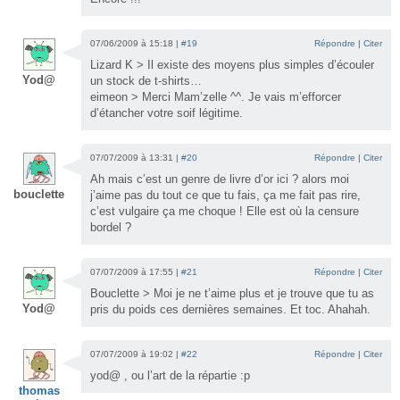
07/06/2009 à 15:18 |
#19
Répondre
|
Citer
Lizard K > Il existe des moyens plus simples d’écouler
Yod@
un stock de t-shirts…
eimeon > Merci Mam’zelle ^^. Je vais m’efforcer
d’étancher votre soif légitime.
07/07/2009 à 13:31 |
#20
Répondre
|
Citer
Ah mais c’est un genre de livre d’or ici ? alors moi
bouclette
j’aime pas du tout ce que tu fais, ça me fait pas rire,
c’est vulgaire ça me choque ! Elle est où la censure
bordel ?
07/07/2009 à 17:55 |
#21
Répondre
|
Citer
Bouclette > Moi je ne t’aime plus et je trouve que tu as
Yod@
pris du poids ces dernières semaines. Et toc. Ahahah.
07/07/2009 à 19:02 |
#22
Répondre
|
Citer
yod@ , ou l’art de la répartie :p
thomas