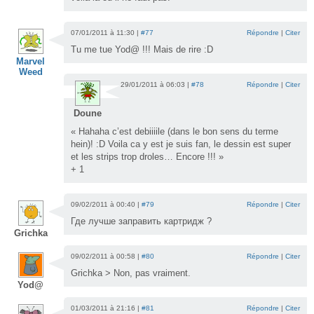
07/01/2011 à 11:30 |
#77
Répondre
|
Citer
Tu me tue Yod@ !!! Mais de rire :D
Marvel
Weed
29/01/2011 à 06:03 |
#78
Répondre
|
Citer
Doune
« Hahaha c’est debiiiile (dans le bon sens du terme
hein)! :D Voila ca y est je suis fan, le dessin est super
et les strips trop droles… Encore !!! »
+ 1
09/02/2011 à 00:40 |
#79
Répondre
|
Citer
Где лучше заправить картридж ?
Grichka
09/02/2011 à 00:58 |
#80
Répondre
|
Citer
Grichka > Non, pas vraiment.
Yod@
01/03/2011 à 21:16 |
#81
Répondre
|
Citer