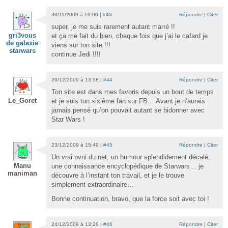
30/11/2009 à 19:00 |
#43
Répondre
|
Citer
super, je me suis rarement autant marré !!
gri3vous
et ça me fait du bien, chaque fois que j’ai le cafard je
de galaxie
viens sur ton site !!!
starwars
continue Jedi !!!!
20/12/2009 à 13:58 |
#44
Répondre
|
Citer
Ton site est dans mes favoris depuis un bout de temps
Le_Goret
et je suis ton sixième fan sur FB… Avant je n’aurais
jamais pensé qu’on pouvait autant se bidonner avec
Star Wars !
23/12/2009 à 15:49 |
#45
Répondre
|
Citer
Un vrai ovni du net, un humour splendidement décalé,
Manu
une connaissance encyclopédique de Starwars… je
maniman
découvre à l’instant ton travail, et je le trouve
simplement extraordinaire…
Bonne continuation, bravo, que la force soit avec toi !
24/12/2009 à 13:28 |
#46
Répondre
|
Citer