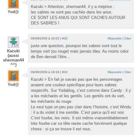
Kazuki > Attention, sherman44, il y a méprise :
Yod@
les sabres ne sont pas cachés dans les anus.
CE SONT LES ANUS QUI SONT CACHES AUTOUR
DES SABRES !
09/08/2009 à 16:02 |
#32
Répondre
|
Citer
juste une question, pourquoi tes sabres sont tout le
Kazuki
temps vert (ou rouge) mais jamais bleu. Au moins celui
(aussi
de Ben devrait l’être…
sherman44
^^)
09/08/2009 à 18:18 |
#33
Répondre
|
Citer
Kazuki > En fait je savais pas que les personnages
Yod@
avaient une couleur spécifique pour leurs sabres
respectifs. Sur Yodablog, c’est comme dans Candy : il y
a les méchants et les gentils. Les gentils ont du vert,
les méchants du rouge.
Le seul type un peu pas clair dans l’histoire, c’est Windu
: il a du violet il me semble. C’est parce qu’il est noir.
C’est fourbe, les noirs. Il est même vraisemblablement
très fourbe car sa tête rasée cache forcément quelque
chose : si ça se trouve il est roux.