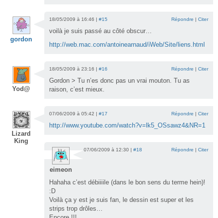
18/05/2009 à 16:46 |
#15
Répondre
|
Citer
voilà je suis passé au côté obscur…
gordon
http://web.mac.com/antoinearnaud/iWeb/Site/liens.html
18/05/2009 à 23:16 |
#16
Répondre
|
Citer
Gordon > Tu n’es donc pas un vrai mouton. Tu as
Yod@
raison, c’est mieux.
07/06/2009 à 05:42 |
#17
Répondre
|
Citer
http://www.youtube.com/watch?v=lk5_OSsawz4&NR=1
Lizard
King
07/06/2009 à 12:30 |
#18
Répondre
|
Citer
eimeon
Hahaha c’est débiiiile (dans le bon sens du terme hein)!
:D
Voilà ça y est je suis fan, le dessin est super et les
strips trop drôles…
Encore !!!