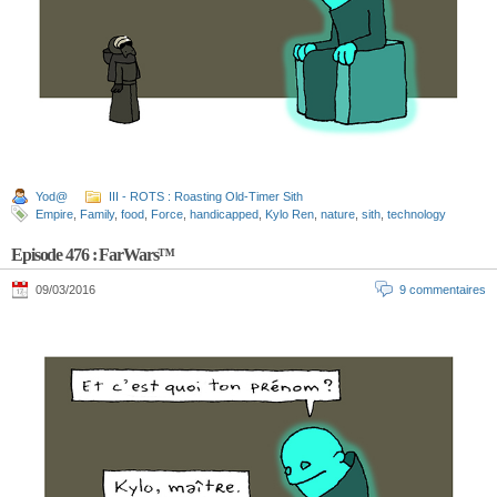
Yod@
III - ROTS : Roasting Old-Timer Sith
Empire
,
Family
,
food
,
Force
,
handicapped
,
Kylo Ren
,
nature
,
sith
,
technology
Episode 476 : FarWars™
09/03/2016
9 commentaires