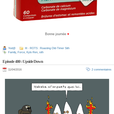
Bonne journée
♥
Yod@
III - ROTS : Roasting Old-Timer Sith
Family
,
Force
,
Kylo Ren
,
sith
Episode 480 : Upside Down
11/04/2016
2 commentaires