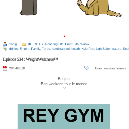
♥
Yod@
III - ROTS : Roasting Old-Timer Sith
,
Waow
drinks
,
Empire
,
Family
,
Force
,
handicapped
,
health
,
Kylo Ren
,
LightSaber
,
nature
,
Sno
Episode 534 : WeightWatchers™
20/04/2018
Commentaires fermés
Bonjour.
Bon weekend tout le monde.
^^