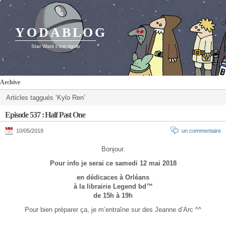
YODABLOG
Star Wars c'est rigolo
Archive
Articles taggués ‘Kylo Ren’
Episode 537 : Half Past One
10/05/2018
un commentaire
Bonjour.
Pour info je serai ce samedi 12 mai 2018
en dédicaces à Orléans
à la librairie Legend bd™
de 15h à 19h
Pour bien préparer ça, je m’entraîne sur des Jeanne d’Arc ^^