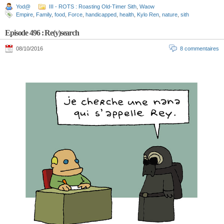
Yod@
III - ROTS : Roasting Old-Timer Sith
,
Waow
Empire
,
Family
,
food
,
Force
,
handicapped
,
health
,
Kylo Ren
,
nature
,
sith
Episode 496 : Re(y)search
08/10/2016
8 commentaires