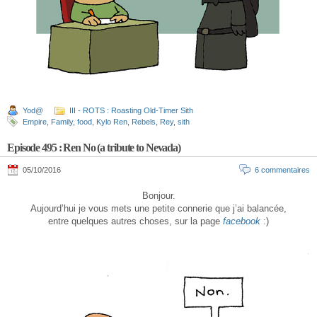
Yod@
III - ROTS : Roasting Old-Timer Sith
Empire
,
Family
,
food
,
Kylo Ren
,
Rebels
,
Rey
,
sith
Episode 495 : Ren No (a tribute to Nevada)
05/10/2016
6 commentaires
Bonjour.
Aujourd’hui je vous mets une petite connerie que j’ai balancée,
entre quelques autres choses, sur la page
facebook
:)