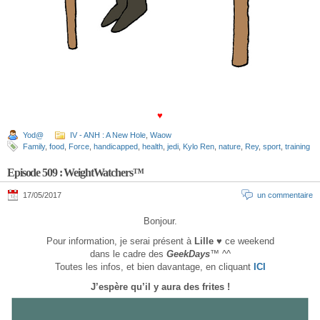
♥
Yod@
IV - ANH : A New Hole
,
Waow
Family
,
food
,
Force
,
handicapped
,
health
,
jedi
,
Kylo Ren
,
nature
,
Rey
,
sport
,
training
Episode 509 : WeightWatchers™
17/05/2017
un commentaire
Bonjour.
Pour information, je serai présent à
Lille
♥ ce weekend
dans le cadre des
GeekDays
™ ^^
Toutes les infos, et bien davantage, en cliquant
ICI
J’espère qu’il y aura des frites !