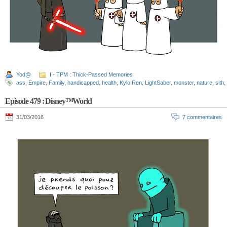
Yod@
I - TPM : Thick-Passed Memories
ass
,
Empire
,
Family
,
handicapped
,
health
,
Kylo Ren
,
LightSaber
,
monster
,
nature
,
sith
,
Episode 479 : Disney™World
31/03/2016
7 commentaires