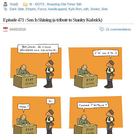
Yod@
III - ROTS : Roasting Old-Timer Sith
Dark Side
,
Empire
,
Force
,
handicapped
,
Kylo Ren
,
sith
,
Snoke
,
Solo
Episode 471 : Son Is Shining (a tribute to Stanley Kubrick)
04/02/2016
21 commentaires