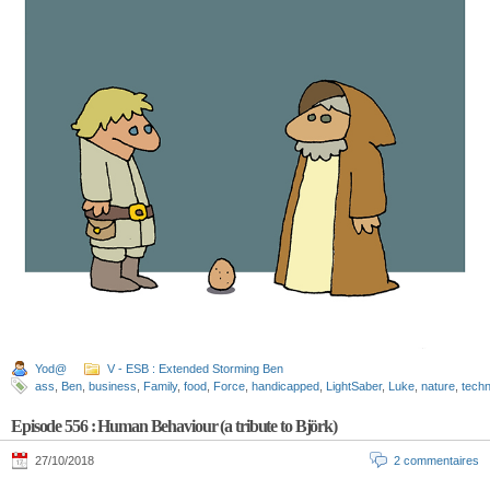
Yod@
V - ESB : Extended Storming Ben
ass
,
Ben
,
business
,
Family
,
food
,
Force
,
handicapped
,
LightSaber
,
Luke
,
nature
,
techn
Episode 556 : Human Behaviour (a tribute to Björk)
27/10/2018
2 commentaires