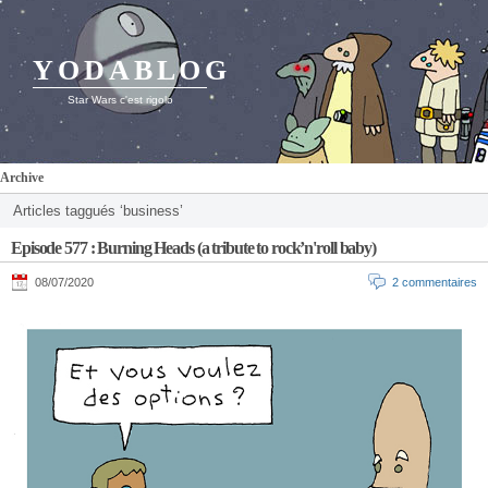
YODABLOG
Star Wars c'est rigolo
Archive
Articles taggués ‘business’
Episode 577 : Burning Heads (a tribute to rock’n'roll baby)
08/07/2020
2 commentaires