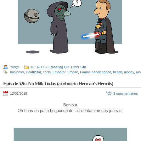
Yod@
III - ROTS : Roasting Old-Timer Sith
business
,
DeathStar
,
earth
,
Emperor
,
Empire
,
Family
,
handicapped
,
health
,
money
,
mo
Episode 526 : No Milk Today (a tribute to Herman’s Hermits)
12/01/2018
3 commentaires
Bonjour.
Oh tiens on parle beaucoup de lait contaminé ces jours-ci.