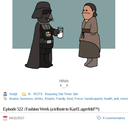
Hihihi
^__^
Yod@
III - ROTS : Roasting Old-Timer Sith
Anakin
,
business
,
drinks
,
Empire
,
Family
,
food
,
Force
,
handicapped
,
health
,
jedi
,
mons
Episode 522 : Fashion Week (a tribute to Karl Lagerfeld™)
04/11/2017
8 commentaires