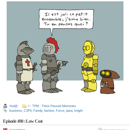
Yod@
I - TPM : Thick-Passed Memories
business
,
C3P0
,
Family
,
fashion
,
Force
,
jawa
,
knight
Episode 498 : Low Cost