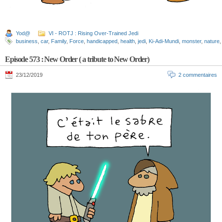
Yod@
VI - ROTJ : Rising Over-Trained Jedi
business
,
car
,
Family
,
Force
,
handicapped
,
health
,
jedi
,
Ki-Adi-Mundi
,
monster
,
nature
Episode 573 : New Order ( a tribute to New Order)
23/12/2019
2 commentaires