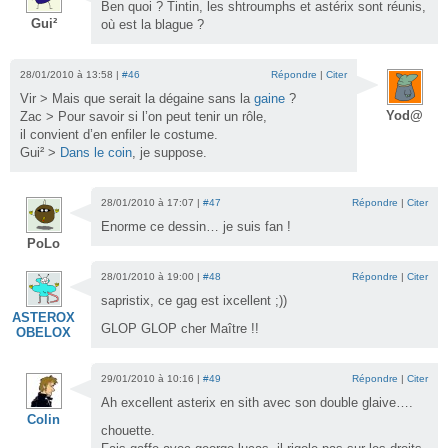
Ben quoi ? Tintin, les shtroumphs et astérix sont réunis,
Gui²
où est la blague ?
28/01/2010 à 13:58 |
#46
Répondre
|
Citer
Vir > Mais que serait la dégaine sans la
gaine
?
Yod@
Zac > Pour savoir si l’on peut tenir un rôle,
il convient d’en enfiler le costume.
Gui² >
Dans le coin
, je suppose.
28/01/2010 à 17:07 |
#47
Répondre
|
Citer
Enorme ce dessin… je suis fan !
PoLo
28/01/2010 à 19:00 |
#48
Répondre
|
Citer
sapristix, ce gag est ixcellent ;))
ASTEROX
GLOP GLOP cher Maître !!
OBELOX
29/01/2010 à 10:16 |
#49
Répondre
|
Citer
Ah excellent asterix en sith avec son double glaive….
Colin
chouette.