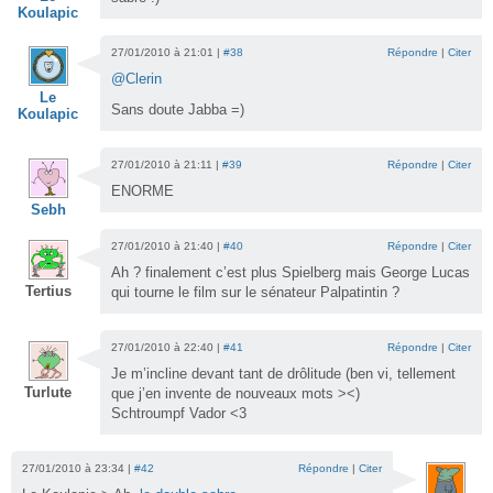
Koulapic
27/01/2010 à 21:01 |
#38
Répondre
|
Citer
@Clerin
Le
Sans doute Jabba =)
Koulapic
27/01/2010 à 21:11 |
#39
Répondre
|
Citer
ENORME
Sebh
27/01/2010 à 21:40 |
#40
Répondre
|
Citer
Ah ? finalement c’est plus Spielberg mais George Lucas
Tertius
qui tourne le film sur le sénateur Palpatintin ?
27/01/2010 à 22:40 |
#41
Répondre
|
Citer
Je m’incline devant tant de drôlitude (ben vi, tellement
Turlute
que j’en invente de nouveaux mots ><)
Schtroumpf Vador <3
27/01/2010 à 23:34 |
#42
Répondre
|
Citer