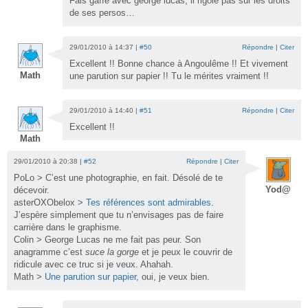
Fais gaffe avec george lucas, il rigole pas sur les droits
de ses persos…
29/01/2010 à 14:37 |
#50
Répondre
|
Citer
Excellent !! Bonne chance à Angoulême !! Et vivement
Math
une parution sur papier !! Tu le mérites vraiment !!
29/01/2010 à 14:40 |
#51
Répondre
|
Citer
Excellent !!
Math
29/01/2010 à 20:38 |
#52
Répondre
|
Citer
PoLo > C’est une photographie, en fait. Désolé de te
Yod@
décevoir.
asterOXObelox >
Tes références sont admirables
.
J’espère simplement que tu n’envisages pas de faire
carrière dans le graphisme.
Colin > George Lucas ne me fait pas peur. Son
anagramme c’est
suce la gorge
et je peux le couvrir de
ridicule avec ce truc si je veux. Ahahah.
Math >
Une parution sur papier
, oui, je veux bien.