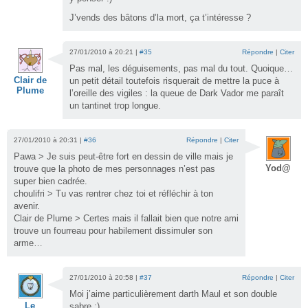
J’vends des bâtons d’la mort, ça t’intéresse ?
27/01/2010 à 20:21 |
#35
Répondre
|
Citer
Pas mal, les déguisements, pas mal du tout. Quoique…
Clair de
un petit détail toutefois risquerait de mettre la puce à
Plume
l’oreille des vigiles : la queue de Dark Vador me paraît
un tantinet trop longue.
27/01/2010 à 20:31 |
#36
Répondre
|
Citer
Pawa > Je suis peut-être fort en dessin de ville mais je
Yod@
trouve que la photo de mes personnages n’est pas
super bien cadrée.
choulifri > Tu vas rentrer chez toi et réfléchir à ton
avenir.
Clair de Plume > Certes mais il fallait bien que notre ami
trouve un fourreau pour habilement dissimuler son
arme…
27/01/2010 à 20:58 |
#37
Répondre
|
Citer
Moi j’aime particulièrement darth Maul et son double
Le
sabre :)