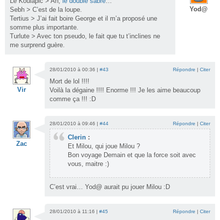
Le Koulapic > Ah,
le double sabre
…
Yod@
Sebh > C’est de la loupe.
Tertius > J’ai fait boire George et il m’a proposé une
somme plus importante.
Turlute > Avec ton pseudo, le fait que tu t’inclines ne
me surprend guère.
28/01/2010 à 00:36 |
#43
Répondre
|
Citer
Mort de lol !!!!
Vir
Voilà la dégaine !!!! Enorme !!! Je les aime beaucoup
comme ça !!! :D
28/01/2010 à 09:46 |
#44
Répondre
|
Citer
Clerin
:
Zac
Et Milou, qui joue Milou ?
Bon voyage Demain et que la force soit avec
vous, maitre :)
C’est vrai… Yod@ aurait pu jouer Milou :D
28/01/2010 à 11:16 |
#45
Répondre
|
Citer