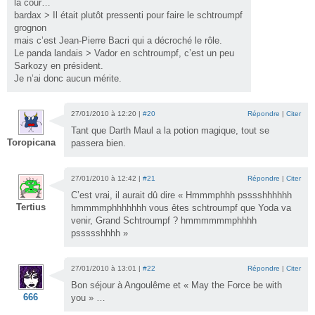
la cour…
bardax > Il était plutôt pressenti pour faire le schtroumpf
grognon
mais c’est Jean-Pierre Bacri qui a décroché le rôle.
Le panda landais > Vador en schtroumpf, c’est un peu
Sarkozy en président.
Je n’ai donc aucun mérite.
27/01/2010 à 12:20 |
#20
Répondre
|
Citer
Tant que Darth Maul a la potion magique, tout se
Toropicana
passera bien.
27/01/2010 à 12:42 |
#21
Répondre
|
Citer
C’est vrai, il aurait dû dire « Hmmmphhh psssshhhhhh
Tertius
hmmmmphhhhhhh vous êtes schtroumpf que Yoda va
venir, Grand Schtroumpf ? hmmmmmmphhhh
pssssshhhh »
27/01/2010 à 13:01 |
#22
Répondre
|
Citer
Bon séjour à Angoulême et « May the Force be with
666
you » …