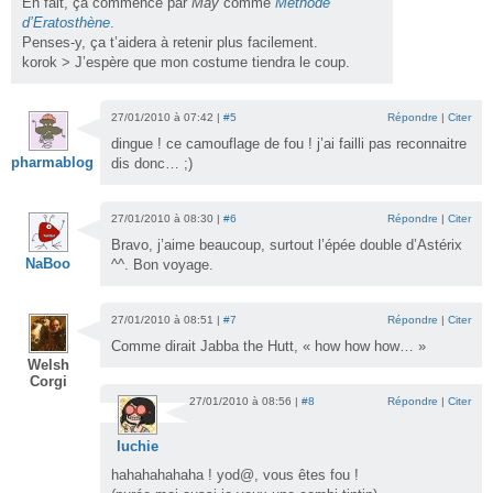
En fait, ça commence par
May
comme
Méthode
d’Eratosthène
.
Penses-y, ça t’aidera à retenir plus facilement.
korok > J’espère que mon costume tiendra le coup.
27/01/2010 à 07:42 |
#5
Répondre
|
Citer
dingue ! ce camouflage de fou ! j’ai failli pas reconnaitre
pharmablog
dis donc… ;)
27/01/2010 à 08:30 |
#6
Répondre
|
Citer
Bravo, j’aime beaucoup, surtout l’épée double d’Astérix
NaBoo
^^. Bon voyage.
27/01/2010 à 08:51 |
#7
Répondre
|
Citer
Comme dirait Jabba the Hutt, « how how how… »
Welsh
Corgi
27/01/2010 à 08:56 |
#8
Répondre
|
Citer
luchie
hahahahahaha ! yod@, vous êtes fou !