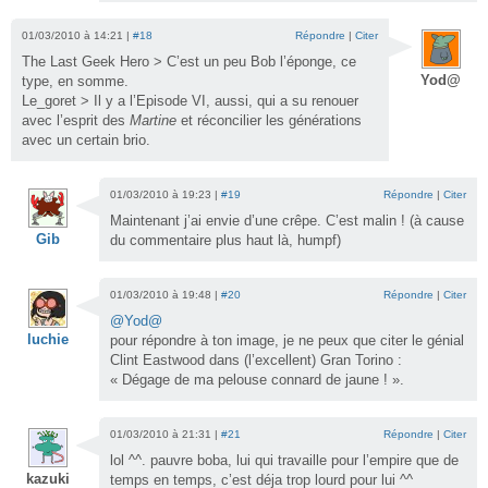
01/03/2010 à 14:21 |
#18
Répondre
|
Citer
The Last Geek Hero > C’est un peu Bob l’éponge, ce
Yod@
type, en somme.
Le_goret > Il y a l’Episode VI, aussi, qui a su renouer
avec l’esprit des
Martine
et réconcilier les générations
avec un certain brio.
01/03/2010 à 19:23 |
#19
Répondre
|
Citer
Maintenant j’ai envie d’une crêpe. C’est malin ! (à cause
Gib
du commentaire plus haut là, humpf)
01/03/2010 à 19:48 |
#20
Répondre
|
Citer
@Yod@
luchie
pour répondre à ton image, je ne peux que citer le génial
Clint Eastwood dans (l’excellent) Gran Torino :
« Dégage de ma pelouse connard de jaune ! ».
01/03/2010 à 21:31 |
#21
Répondre
|
Citer
lol ^^. pauvre boba, lui qui travaille pour l’empire que de
kazuki
temps en temps, c’est déja trop lourd pour lui ^^