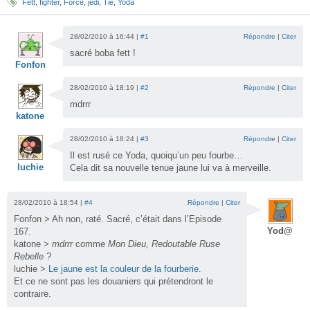
Fett
,
fighter
,
Force
,
jedi
,
Tie
,
Yoda
28/02/2010 à 16:44 |
#1
Répondre
|
Citer
sacré boba fett !
Fonfon
28/02/2010 à 18:19 |
#2
Répondre
|
Citer
mdrrr
katone
28/02/2010 à 18:24 |
#3
Répondre
|
Citer
Il est rusé ce Yoda, quoiqu’un peu fourbe…
luchie
Cela dit sa nouvelle tenue jaune lui va à merveille.
28/02/2010 à 18:54 |
#4
Répondre
|
Citer
Fonfon > Ah non, raté. Sacré, c’était dans l’Episode
Yod@
167.
katone >
mdrrr
comme
Mon Dieu, Redoutable Ruse
Rebelle
?
luchie >
Le jaune est la couleur de la fourberie
.
Et ce ne sont pas les douaniers qui prétendront le
contraire.