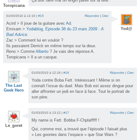
Ça doit faire mal un engin pareil sur la tête.
Toropicana
01/03/2010 à 12:10 |
#15
Répondre
|
Citer
Acird > Il joue de la guitare avec
Ad
.
Yod@
Emixam >
Yodablog, Episode 38 du 23 mars 2009 :
A
Bad Advice
.
Zac > Comment lui en vouloir ?
Ils passaient Derrick en même temps sur la deux.
Reno > Comme
Alberto
? Je vais dire réponse A.
Toropicana > Il a un casque.
01/03/2010 à 12:16 |
#16
Répondre
|
Citer
Yoda contre Boba Fett. Intéressant ! Même si on
The Last
connaît l’issue du duel. Mais Bob est assez dingue pour
Geek Hero
aller affronter un jedi en face à face. Tout le portrait de
son père.
01/03/2010 à 13:12 |
#17
Répondre
|
Citer
My name is Fett. Bobba F-Chplafffff !
Le_goret
Qui, comme moi, a trouvé que l’épisode I faisait plus
« Les goonies dans l’espace » que Star Wars ?