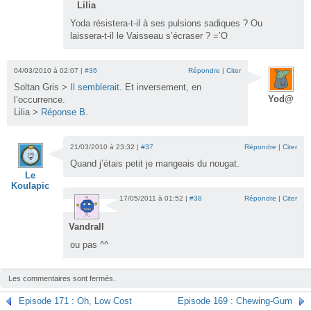
Lilia
Yoda résistera-t-il à ses pulsions sadiques ? Ou
laissera-t-il le Vaisseau s’écraser ? =’O
04/03/2010 à 02:07 |
#36
Répondre
|
Citer
Soltan Gris >
Il semblerait
. Et inversement, en
Yod@
l’occurrence.
Lilia >
Réponse B
.
21/03/2010 à 23:32 |
#37
Répondre
|
Citer
Quand j’étais petit je mangeais du nougat.
Le
Koulapic
17/05/2011 à 01:52 |
#38
Répondre
|
Citer
Vandrall
ou pas ^^
Les commentaires sont fermés.
Episode 171 : Oh, Low Cost
Episode 169 : Chewing-Gum