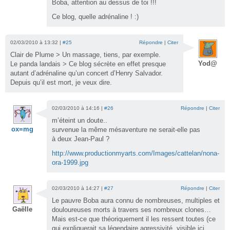
Boba, attention au dessus de toi !!!
Ce blog, quelle adrénaline ! :)
02/03/2010 à 13:32 |
#25
Répondre
|
Citer
Clair de Plume > Un massage, tiens, par exemple.
Yod@
Le panda landais > Ce blog sécrète en effet presque
autant d’adrénaline qu’un concert d’Henry Salvador.
Depuis qu’il est mort, je veux dire.
02/03/2010 à 14:16 |
#26
Répondre
|
Citer
m’éteint un doute..
ox=mg
survenue la même mésaventure ne serait-elle pas
à deux Jean-Paul ?
http://www.productionmyarts.com/Images/cattelan/nona-
ora-1999.jpg
02/03/2010 à 14:27 |
#27
Répondre
|
Citer
Le pauvre Boba aura connu de nombreuses, multiples et
Gaëlle
douloureuses morts à travers ses nombreux clones…
Mais est-ce que théoriquement il les ressent toutes (ce
qui expliquerait sa légendaire agressivité, visible ici