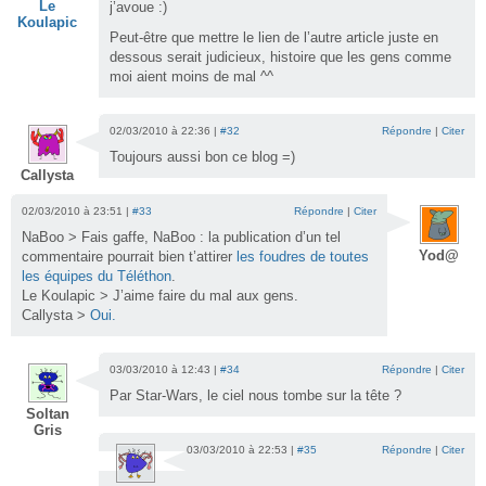
Le
j’avoue :)
Koulapic
Peut-être que mettre le lien de l’autre article juste en
dessous serait judicieux, histoire que les gens comme
moi aient moins de mal ^^
02/03/2010 à 22:36 |
#32
Répondre
|
Citer
Toujours aussi bon ce blog =)
Callysta
02/03/2010 à 23:51 |
#33
Répondre
|
Citer
NaBoo > Fais gaffe, NaBoo : la publication d’un tel
Yod@
commentaire pourrait bien t’attirer
les foudres de toutes
les équipes du Téléthon
.
Le Koulapic > J’aime faire du mal aux gens.
Callysta >
Oui.
03/03/2010 à 12:43 |
#34
Répondre
|
Citer
Par Star-Wars, le ciel nous tombe sur la tête ?
Soltan
Gris
03/03/2010 à 22:53 |
#35
Répondre
|
Citer