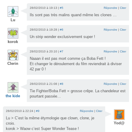
28/02/2010 à 19:13 |
#5
Répondre
|
Citer
Ils sont pas très malins quand même les clones …
Lu
28/02/2010 à 19:28 |
#6
Répondre
|
Citer
Un strip wonder exclusivement super !
korok
28/02/2010 à 20:10 |
#7
Répondre
|
Citer
Naaan il est pas mort comme ça Boba Fett !
Clerin
Et changer le déroulement du film reviendrait à diviser
42 par 0 !
28/02/2010 à 21:08 |
#8
Répondre
|
Citer
Tie Fighter/Boba Fett = grosse crêpe. La chandeleur est
the kide
pourtant passée…
28/02/2010 à 22:24 |
#9
Répondre
|
Citer
Lu > C’est la même étymologie que clown, clone, je
Yod@
crois.
korok > Waow c’est Super Wonder Tease !