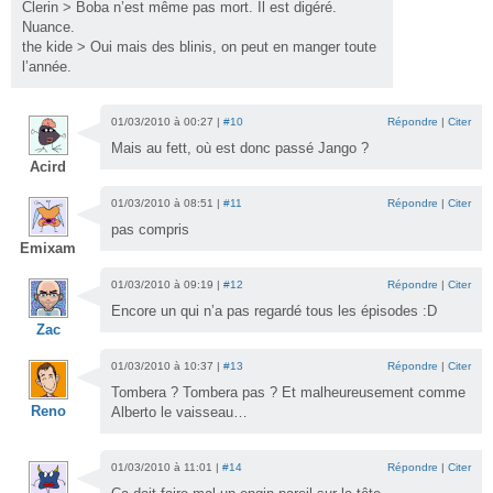
Clerin > Boba n’est même pas mort. Il est digéré.
Nuance.
the kide > Oui mais des blinis, on peut en manger toute
l’année.
01/03/2010 à 00:27 |
#10
Répondre
|
Citer
Mais au fett, où est donc passé Jango ?
Acird
01/03/2010 à 08:51 |
#11
Répondre
|
Citer
pas compris
Emixam
01/03/2010 à 09:19 |
#12
Répondre
|
Citer
Encore un qui n’a pas regardé tous les épisodes :D
Zac
01/03/2010 à 10:37 |
#13
Répondre
|
Citer
Tombera ? Tombera pas ? Et malheureusement comme
Reno
Alberto le vaisseau…
01/03/2010 à 11:01 |
#14
Répondre
|
Citer