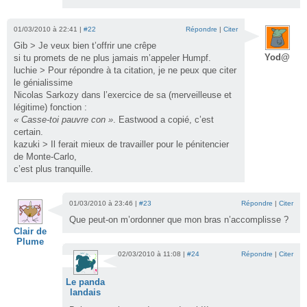
01/03/2010 à 22:41 |
#22
Répondre
|
Citer
Gib > Je veux bien t’offrir une crêpe
Yod@
si tu promets de ne plus jamais m’appeler Humpf.
luchie > Pour répondre à ta citation, je ne peux que citer
le génialissime
Nicolas Sarkozy dans l’exercice de sa (merveilleuse et
légitime) fonction :
« Casse-toi pauvre con »
. Eastwood a copié, c’est
certain.
kazuki > Il ferait mieux de travailler pour le pénitencier
de Monte-Carlo,
c’est plus tranquille.
01/03/2010 à 23:46 |
#23
Répondre
|
Citer
Que peut-on m’ordonner que mon bras n’accomplisse ?
Clair de
Plume
02/03/2010 à 11:08 |
#24
Répondre
|
Citer
Le panda
landais