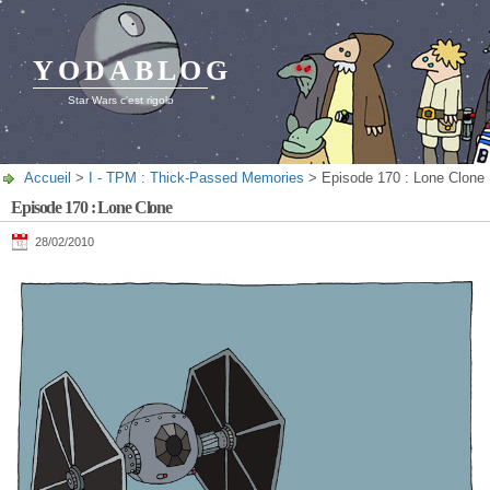
YODABLOG
Star Wars c'est rigolo
Accueil
>
I - TPM : Thick-Passed Memories
> Episode 170 : Lone Clone
Episode 170 : Lone Clone
28/02/2010