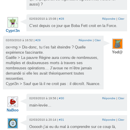
aussi) ?
02/03/2010 à 15:08 |
#28
Répondre
|
Citer
C’est depuis ce jour que Boba Fett croit en la Force.
Cypri3n
02/03/2010 à 16:52 |
#29
Répondre
|
Citer
ox=mg > Dis-donc, tu t’es fait éteindre ? Quelle
Yod@
expérience fascinante.
Gaëlle > La pauvre Régine aura connu de nombreuses,
multiples et douloureuses morts à travers ses
nombreuses opérations… J’avoue ne m’être jamais
demandé si elle les avait théoriquement toutes
ressenties.
Cypri3n > Sauf que là il ne croit pas : il décroît. Nuance.
02/03/2010 à 19:56 |
#30
Répondre
|
Citer
main-levée…
NaBoo
02/03/2010 à 20:14 |
#31
Répondre
|
Citer
Oooooh j’ai eu du mal à comprendre sur ce coup là,