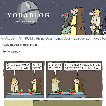
YODABLOG
Star Wars c'est rigolo
Accueil
>
VI - ROTJ : Rising Over-Trained Jedi
> Episode 214 : Flood Fo
Episode 214 : Flood Food
05/08/2010