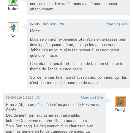
non j’ai voulu dire variés mais avarié marche aussi
bofur
effectivement
07/08/2010 à 13:28 |
#33
Répondre
|
Citer
Mortel.
So
Mais selon mon expérience Star Warsienne (assez peu
développée quand même, mais je les ai tous vus),
Jabba m’a toujours plus fait penser à un caca géant
qu’à une limace…
Ceci étant, il serait fort possible de faire un strip sur le
thème de Jabba le caca géant.
Sur ce, je vais finir mon chausson aux pommes, qui, lui,
n’est pas rempli de limace (ou de caca).
07/08/2010 à 14:30 |
#34
Répondre
|
Citer
Eme > Ah, tu as déplacé le
P
majuscule de
Poivron
sur
Yod@
Pépin
.
Décidément, ton fétichisme est inaliénable.
bofur > Oui,
avarié
marche. Grâce aux asticots.
So > Bon sang. La dégustation d’un chausson aux
pommes génère en toi de curieuses pensées. La