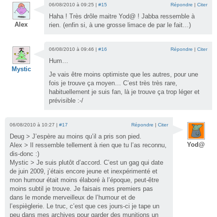
06/08/2010 à 09:25 |
#15
Répondre
|
Citer
Haha ! Très drôle maitre Yod@ ! Jabba ressemble à
Alex
rien. (enfin si, à une grosse limace de par le fait…)
06/08/2010 à 09:46 |
#16
Répondre
|
Citer
Hum…
Mystic
Je vais être moins optimiste que les autres, pour une
fois je trouve ça moyen… C’est très très rare,
habituellement je suis fan, là je trouve ça trop léger et
prévisible :-/
06/08/2010 à 10:27 |
#17
Répondre
|
Citer
Deug > J’espère au moins qu’il a pris son pied.
Yod@
Alex > Il ressemble tellement à rien que tu l’as reconnu,
dis-donc :)
Mystic > Je suis plutôt d’accord. C’est un gag qui date
de juin 2009, j’étais encore jeune et inexpérimenté et
mon humour était moins élaboré à l’époque, peut-être
moins subtil je trouve. Je faisais mes premiers pas
dans le monde merveilleux de l’humour et de
l’espièglerie. Le truc, c’est que ces jours-ci je tape un
peu dans mes archives pour garder des munitions un