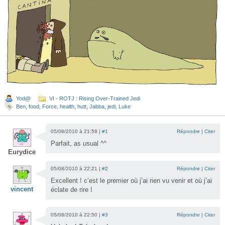
Yod@
VI - ROTJ : Rising Over-Trained Jedi
Ben
,
food
,
Force
,
health
,
hutt
,
Jabba
,
jedi
,
Luke
05/08/2010 à 21:58 |
#1
Répondre
|
Citer
Parfait, as usual ^^
Eurydice
05/08/2010 à 22:21 |
#2
Répondre
|
Citer
Excellent ! c’est le premier où j’ai rien vu venir et où j’ai
vincent
éclate de rire !
05/08/2010 à 22:50 |
#3
Répondre
|
Citer