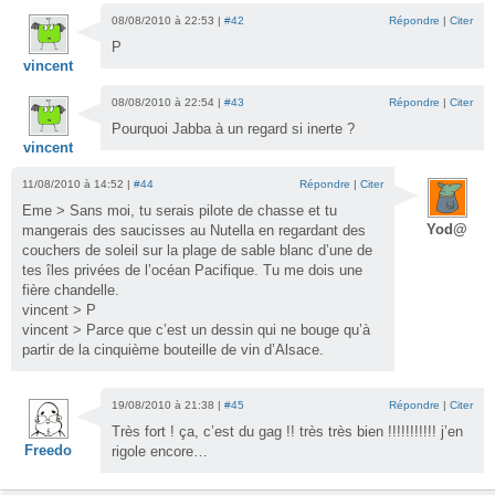
08/08/2010 à 22:53 |
#42
Répondre
|
Citer
P
vincent
08/08/2010 à 22:54 |
#43
Répondre
|
Citer
Pourquoi Jabba à un regard si inerte ?
vincent
11/08/2010 à 14:52 |
#44
Répondre
|
Citer
Eme > Sans moi, tu serais pilote de chasse et tu
Yod@
mangerais des saucisses au Nutella en regardant des
couchers de soleil sur la plage de sable blanc d’une de
tes îles privées de l’océan Pacifique. Tu me dois une
fière chandelle.
vincent > P
vincent > Parce que c’est un dessin qui ne bouge qu’à
partir de la cinquième bouteille de vin d’Alsace.
19/08/2010 à 21:38 |
#45
Répondre
|
Citer
Très fort ! ça, c’est du gag !! très très bien !!!!!!!!!!! j’en
Freedo
rigole encore…