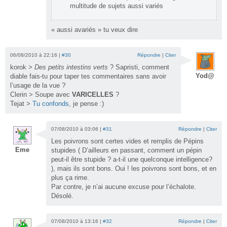
multitude de sujets aussi variés
« aussi avariés » tu veux dire
06/08/2010 à 22:16 |
#30
Répondre
|
Citer
korok >
Des petits intestins verts
? Sapristi, comment
Yod@
diable fais-tu pour taper tes commentaires sans avoir
l’usage de la vue ?
Clerin > Soupe avec
VARICELLES
?
Tejat >
Tu confonds
, je pense :)
07/08/2010 à 03:06 |
#31
Répondre
|
Citer
Les poivrons sont certes vides et remplis de Pépins
Eme
stupides ( D’ailleurs en passant, comment un pépin
peut-il être stupide ? a-t-il une quelconque intelligence?
), mais ils sont bons. Oui ! les poivrons sont bons, et en
plus ça rime.
Par contre, je n’ai aucune excuse pour l’échalote.
Désolé.
07/08/2010 à 13:16 |
#32
Répondre
|
Citer