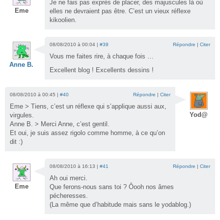
Je ne fais pas exprès de placer, des majuscules là où
Eme
elles ne devraient pas être. C’est un vieux réflexe
kikoolien.
08/08/2010 à 00:04 |
#39
Répondre
|
Citer
Vous me faites rire, à chaque fois …
Anne B.
Excellent blog ! Excellents dessins !
08/08/2010 à 00:45 |
#40
Répondre
|
Citer
Eme > Tiens, c’est un réflexe qui s’applique aussi aux,
Yod@
virgules.
Anne B. > Merci Anne, c’est gentil.
Et oui, je suis assez rigolo comme homme, à ce qu’on
dit :)
08/08/2010 à 16:13 |
#41
Répondre
|
Citer
Ah oui merci.
Eme
Que ferons-nous sans toi ? Ôooh nos âmes
pécheresses.
(La même que d’habitude mais sans le yodablog.)