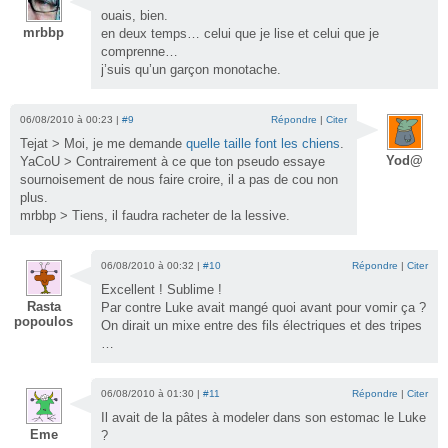
ouais, bien.
mrbbp
en deux temps… celui que je lise et celui que je
comprenne…
j’suis qu’un garçon monotache.
06/08/2010 à 00:23 |
#9
Répondre
|
Citer
Tejat > Moi, je me demande
quelle taille font les chiens
.
Yod@
YaCoU > Contrairement à ce que ton pseudo essaye
sournoisement de nous faire croire, il a pas de cou non
plus.
mrbbp > Tiens, il faudra racheter de la lessive.
06/08/2010 à 00:32 |
#10
Répondre
|
Citer
Excellent ! Sublime !
Rasta
Par contre Luke avait mangé quoi avant pour vomir ça ?
popoulos
On dirait un mixe entre des fils électriques et des tripes
…
06/08/2010 à 01:30 |
#11
Répondre
|
Citer
Il avait de la pâtes à modeler dans son estomac le Luke
Eme
?