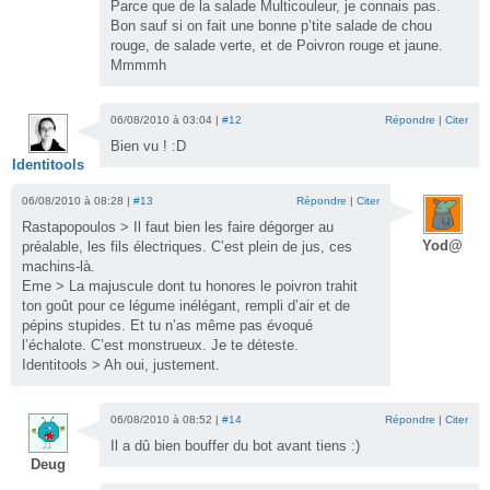
Parce que de la salade Multicouleur, je connais pas.
Bon sauf si on fait une bonne p’tite salade de chou
rouge, de salade verte, et de Poivron rouge et jaune.
Mmmmh
06/08/2010 à 03:04 |
#12
Répondre
|
Citer
Bien vu ! :D
Identitools
06/08/2010 à 08:28 |
#13
Répondre
|
Citer
Rastapopoulos > Il faut bien les faire dégorger au
Yod@
préalable, les fils électriques. C’est plein de jus, ces
machins-là.
Eme > La majuscule dont tu honores le poivron trahit
ton goût pour ce légume inélégant, rempli d’air et de
pépins stupides. Et tu n’as même pas évoqué
l’échalote. C’est monstrueux. Je te déteste.
Identitools > Ah oui, justement.
06/08/2010 à 08:52 |
#14
Répondre
|
Citer
Il a dû bien bouffer du bot avant tiens :)
Deug