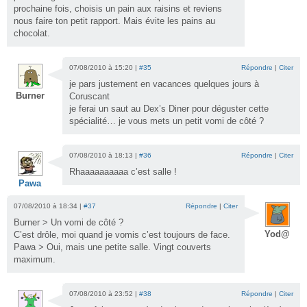
prochaine fois, choisis un pain aux raisins et reviens
nous faire ton petit rapport. Mais évite les pains au
chocolat.
07/08/2010 à 15:20 |
#35
Répondre
|
Citer
je pars justement en vacances quelques jours à
Burner
Coruscant
je ferai un saut au Dex’s Diner pour déguster cette
spécialité… je vous mets un petit vomi de côté ?
07/08/2010 à 18:13 |
#36
Répondre
|
Citer
Rhaaaaaaaaaa c’est salle !
Pawa
07/08/2010 à 18:34 |
#37
Répondre
|
Citer
Burner > Un vomi de côté ?
Yod@
C’est drôle, moi quand je vomis c’est toujours de face.
Pawa > Oui, mais une petite salle. Vingt couverts
maximum.
07/08/2010 à 23:52 |
#38
Répondre
|
Citer