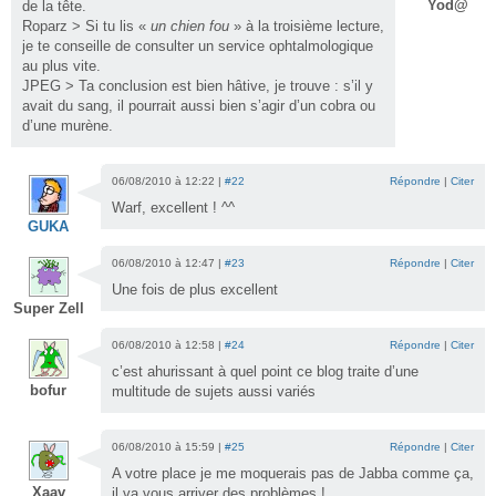
Yod@
de la tête.
Roparz > Si tu lis «
un chien fou
» à la troisième lecture,
je te conseille de consulter un service ophtalmologique
au plus vite.
JPEG > Ta conclusion est bien hâtive, je trouve : s’il y
avait du sang, il pourrait aussi bien s’agir d’un cobra ou
d’une murène.
06/08/2010 à 12:22 |
#22
Répondre
|
Citer
Warf, excellent ! ^^
GUKA
06/08/2010 à 12:47 |
#23
Répondre
|
Citer
Une fois de plus excellent
Super Zell
06/08/2010 à 12:58 |
#24
Répondre
|
Citer
c’est ahurissant à quel point ce blog traite d’une
bofur
multitude de sujets aussi variés
06/08/2010 à 15:59 |
#25
Répondre
|
Citer
A votre place je me moquerais pas de Jabba comme ça,
Xaav
il va vous arriver des problèmes !