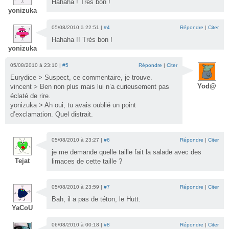
Hahaha ! Très bon !
yonizuka
05/08/2010 à 22:51 |
#4
Répondre
|
Citer
Hahaha !! Très bon !
yonizuka
05/08/2010 à 23:10 |
#5
Répondre
|
Citer
Eurydice > Suspect, ce commentaire, je trouve.
Yod@
vincent > Ben non plus mais lui n’a curieusement pas
éclaté de rire.
yonizuka > Ah oui, tu avais oublié un point
d’exclamation. Quel distrait.
05/08/2010 à 23:27 |
#6
Répondre
|
Citer
je me demande quelle taille fait la salade avec des
Tejat
limaces de cette taille ?
05/08/2010 à 23:59 |
#7
Répondre
|
Citer
Bah, il a pas de téton, le Hutt.
YaCoU
06/08/2010 à 00:18 |
#8
Répondre
|
Citer