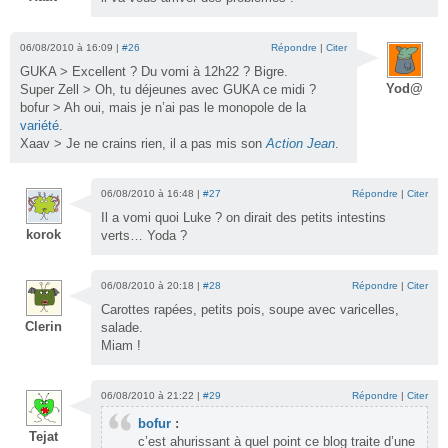
06/08/2010 à 16:09 |
#26
Répondre
|
Citer
GUKA > Excellent ? Du vomi à 12h22 ? Bigre.
Yod@
Super Zell > Oh, tu déjeunes avec GUKA ce midi ?
bofur > Ah oui, mais je n’ai pas le monopole de la
variété
.
Xaav > Je ne crains rien, il a pas mis son
Action Jean
.
06/08/2010 à 16:48 |
#27
Répondre
|
Citer
Il a vomi quoi Luke ? on dirait des petits intestins
korok
verts… Yoda ?
06/08/2010 à 20:18 |
#28
Répondre
|
Citer
Carottes rapées, petits pois, soupe avec varicelles,
Clerin
salade.
Miam !
06/08/2010 à 21:22 |
#29
Répondre
|
Citer
bofur
:
Tejat
c’est ahurissant à quel point ce blog traite d’une