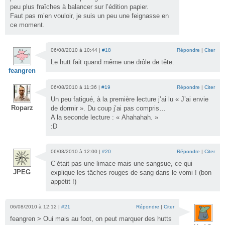
peu plus fraîches à balancer sur l’édition papier.
Faut pas m’en vouloir, je suis un peu une feignasse en
ce moment.
06/08/2010 à 10:44 |
#18
Répondre
|
Citer
Le hutt fait quand même une drôle de tête.
feangren
06/08/2010 à 11:36 |
#19
Répondre
|
Citer
Un peu fatigué, à la première lecture j’ai lu « J’ai envie
Roparz
de dormir ». Du coup j’ai pas compris…
A la seconde lecture : « Ahahahah. »
:D
06/08/2010 à 12:00 |
#20
Répondre
|
Citer
C’était pas une limace mais une sangsue, ce qui
JPEG
explique les tâches rouges de sang dans le vomi ! (bon
appétit !)
06/08/2010 à 12:12 |
#21
Répondre
|
Citer
feangren > Oui mais au foot, on peut marquer des hutts