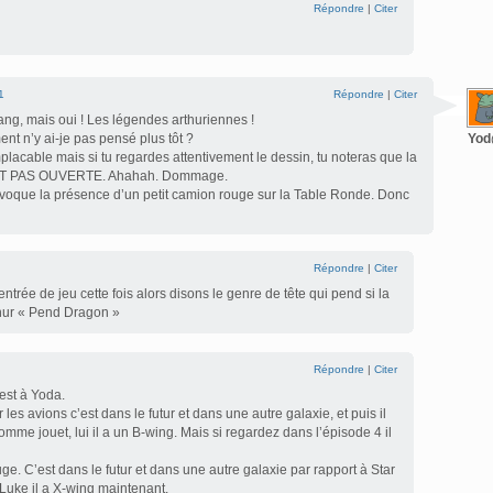
Répondre
|
Citer
1
Répondre
|
Citer
ang, mais oui ! Les légendes arthuriennes !
nt n’y ai-je pas pensé plus tôt ?
Yo
lacable mais si tu regardes attentivement le dessin, tu noteras que la
’EST PAS OUVERTE. Ahahah. Dommage.
évoque la présence d’un petit camion rouge sur la Table Ronde. Donc
Répondre
|
Citer
’entrée de jeu cette fois alors disons le genre de tête qui pend si la
thur « Pend Dragon »
Répondre
|
Citer
est à Yoda.
r les avions c’est dans le futur et dans une autre galaxie, et puis il
omme jouet, lui il a un B-wing. Mais si regardez dans l’épisode 4 il
uge. C’est dans le futur et dans une autre galaxie par rapport à Star
t Luke il a X-wing maintenant.