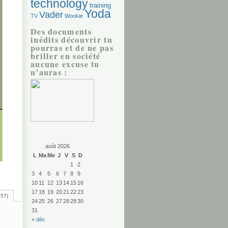
technology
training
Yoda
Vader
TV
Wookie
Des documents
inédits découvrir tu
pourras et de ne pas
briller en société
aucune excuse tu
n’auras :
août 2026
L
Ma
Me
J
V
S
D
1
2
3
4
5
6
7
8
9
10
11
12
13
14
15
16
17
18
19
20
21
22
23
257)
24
25
26
27
28
29
30
31
« déc