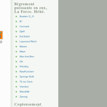
Bigrement
puissante en eux,
La Force. Héhé.
Bastien O_O
B²
Connard
Djeff
EricSalch
d@
Layoneul Ritchi
Marion
Miam
Mon Ami Ben
Ob
P0chEq
RawFunction
Sponge BoB
Té au Caca
Viandox
Wandrille
Zanorg
Copieusement