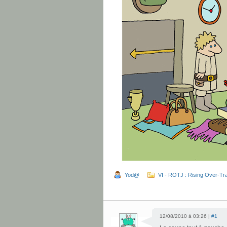
Yod@
VI - ROTJ : Rising Over-Tra
12/08/2010 à 03:26 |
#1