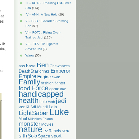
III – ROTS : Roasting Old-Timer
Sith
(114)
e
IV – ANH : A New Hole
(29)
bat
des
V – ESB : Extended Storming
Ben
(57)
VI – ROTJ : Rising Over-
Trained Jedi
(120)
 je
VII – TFA : Tie Fighters
ire,
Adventures
(2)
Waow
(55)
Ben
base
ass
Chewbacca
Emperor
vos
DeathStar
drinks
Empire
Engine
ewok
Family
fashion
fighter
Force
food
game
hair
handicapped
health
jedi
hole
Hoth
Leia
Ki-Adi-Mundi
joke
Luke
LightSaber
Maul
Millenium Falcon
monster
Movies
nature
sex
Rebels
R2
sith
Solo
Space
sport