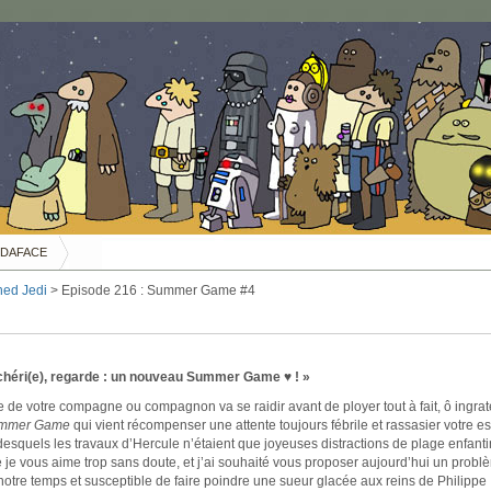
DAFACE
ned Jedi
> Episode 216 : Summer Game #4
chéri(e), regarde : un nouveau Summer Game ♥ ! »
e de votre compagne ou compagnon va se raidir avant de ployer tout à fait, ô ingrat
mmer Game
qui vient récompenser une attente toujours fébrile et rassasier votre es
squels les travaux d’Hercule n’étaient que joyeuses distractions de plage enfanti
je vous aime trop sans doute, et j’ai souhaité vous proposer aujourd’hui un probl
otre temps et susceptible de faire poindre une sueur glacée aux reins de Philippe