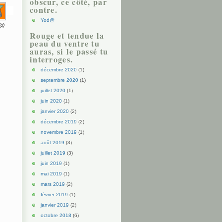
obscur, ce côté, par
contre.
Yod@
d@
Rouge et tendue la
peau du ventre tu
auras, si le passé tu
interroges.
décembre 2020
(1)
septembre 2020
(1)
juillet 2020
(1)
juin 2020
(1)
janvier 2020
(2)
décembre 2019
(2)
novembre 2019
(1)
août 2019
(3)
juillet 2019
(3)
juin 2019
(1)
mai 2019
(1)
mars 2019
(2)
février 2019
(1)
janvier 2019
(2)
octobre 2018
(6)