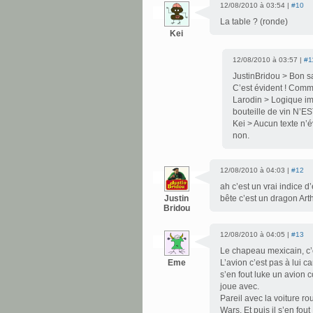
12/08/2010 à 03:54 |
#10
La table ? (ronde)
Kei
12/08/2010 à 03:57 |
#1
JustinBridou > Bon s
C’est évident ! Comme
Larodin > Logique imp
bouteille de vin N
Kei > Aucun texte n’
non.
12/08/2010 à 04:03 |
#12
ah c’est un vrai indice d
Justin
bête c’est un dragon Ar
Bridou
12/08/2010 à 04:05 |
#13
Le chapeau mexicain, c’
Eme
L’avion c’est pas à lui ca
s’en fout luke un avion c
joue avec.
Pareil avec la voiture ro
Wars. Et puis il s’en fou