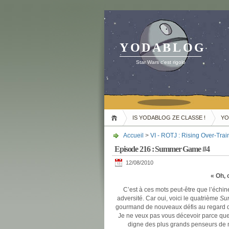
YODABLOG
Star Wars c'est rigolo
IS YODABLOG ZE CLASSE !
YO
Accueil
>
VI - ROTJ : Rising Over-Trai
Episode 216 : Summer Game #4
12/08/2010
« Oh, 
C’est à ces mots peut-être que l’échin
adversité. Car oui, voici le quatrième
Su
gourmand de nouveaux défis au regard de
Je ne veux pas vous décevoir parce que 
digne des plus grands penseurs de n