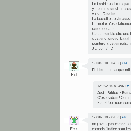
Le t-shirt aussi c’est pa
y’a comme un climatiseur 
va sur Tatooine.
La bouteille de vin aussi,
L’armoire n’est clairement
rangé dedans.
Ce qui semble être une fe
c’est une fenêtre, baaah 
peinture, c’est un jedi…
J’ai bon ? =D
12/08/2010 à 04:06 |
#14
Eh bien… le casque milit
Kei
12/08/2010 à 04:07 |
#1
Justin Bridou > Bon s
C’est évident ! Comme
Kei > Pour représenter
12/08/2010 à 04:08 |
#16
ah j’avais pas compris qu
Eme
compris l’indice pour les