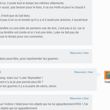
s à lui, il porte tout le temps les mêmes vêtements.
aussi, pas besoin pour le frais, il va sur Hoth et pour le chaud il
 Il boit que du lait bleu.
 pas à lui vu le bordel qu’il y a si il avait une armoire, il aurait tout
nêtre ou une toile de peinture vue de dos, c’est pas à lui, car si
sa fenêtre est ronde et si c’est une toile, Luke ne fait pas de
 pas le temps pour ces conneries.
Répondre
|
Citer
aire peut-être, pour représenter les guerres.
5
Répondre
|
Citer
ang, mais oui ! Luke Skywalker !
nt n’y ai-je pas pensé plus tôt ?
Yo
 les guerres il y a la paire de seins, sinon.
Répondre
|
Citer
e l’indice c’était pour les objets qui ne lui appartiennent PAS ! J’ai
 objets qui lui appartiennent.