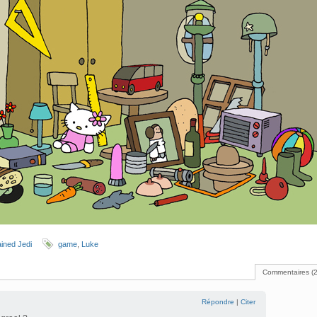
ined Jedi
game
,
Luke
Commentaires (
Répondre
|
Citer