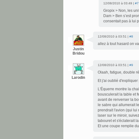
12/08/2010 à 03:49 |
#7
Gropix > Non, les un
Dam > Ben s’est promi
consentait pas à lui 
12/08/2010 à 03:51 |
#8
allez à tout hasard on va
Justin
Bridou
12/08/2010 à 03:51 |
#9
Olaah, fatigue, double 
Larodin
Et j'ai oublié d'explique
L'Équerre montre la chais
bousculerait la table et 
avant de renverser la bout
le sabre qui allumerait l
prendrait l'avion (qui l
laser sur le miroir, suiv
tabouret et s'éclaterait l
Et une coupe remplie du 