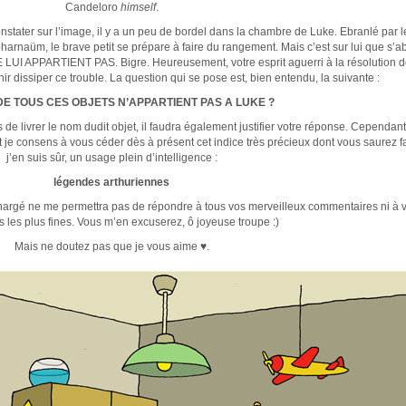
Candeloro
himself
.
stater sur l’image, il y a un peu de bordel dans la chambre de Luke. Ebranlé par l
harnaüm, le brave petit se prépare à faire du rangement. Mais c’est sur lui que s’a
 LUI APPARTIENT PAS. Bigre. Heureusement, votre esprit aguerri à la résolution 
ir dissiper ce trouble. La question qui se pose est, bien entendu, la suivante :
E TOUS CES OBJETS N’APPARTIENT PAS A LUKE ?
 de livrer le nom dudit objet, il faudra également justifier votre réponse. Cependant,
et je consens à vous céder dès à présent cet indice très précieux dont vous saurez fa
j’en suis sûr, un usage plein d’intelligence :
légendes arthuriennes
chargé ne me permettra pas de répondre à tous vos merveilleux commentaires ni à 
s les plus fines. Vous m’en excuserez, ô joyeuse troupe :)
Mais ne doutez pas que je vous aime ♥.