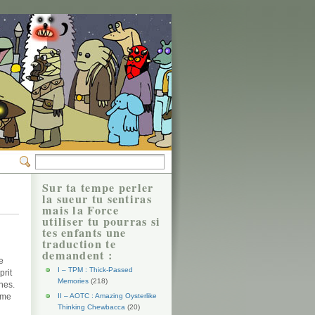
Sur ta tempe perler
la sueur tu sentiras
mais la Force
utiliser tu pourras si
tes enfants une
traduction te
demandent :
e
I – TPM : Thick-Passed
prit
Memories
(218)
nes.
ème
II – AOTC : Amazing Oysterlike
Thinking Chewbacca
(20)