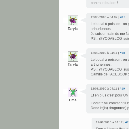
bah merde alors !
12/08/2010 à 04:09 |
#17
Le bocal à poisson : on 
Taryla
arthuriennes.
Je suis en train de me fa
P.S. : @YODABLOG jsui
12/08/2010 à 04:11 |
#18
Le bocal à poisson : on
Taryla
arthuriennes.
P.S. : @YODABLOG jsuis en
Camille de FACEBOOK 
12/08/2010 à 04:11 |
#19
Et en plus c’est pour UN
Eme
L’oeuf ? Vu comment il e
Donc le(la) dragon(ne) 
12/08/2010 à 04:17 |
#2