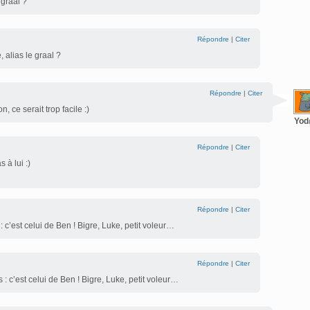
 graal ?
Répondre
|
Citer
 alias le graal ?
Répondre
|
Citer
 ce serait trop facile :)
Yo
Répondre
|
Citer
 à lui :)
Répondre
|
Citer
: c’est celui de Ben ! Bigre, Luke, petit voleur…
Répondre
|
Citer
 : c’est celui de Ben ! Bigre, Luke, petit voleur…