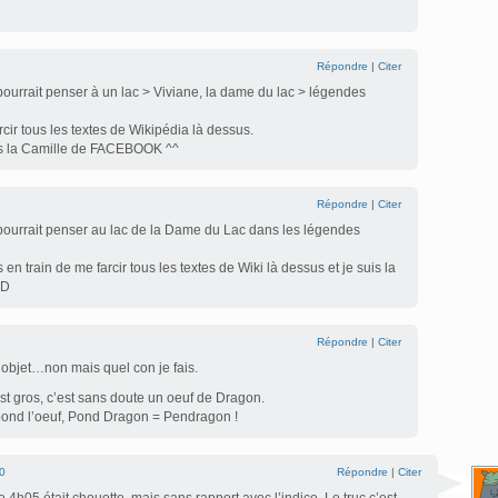
Répondre
|
Citer
pourrait penser à un lac > Viviane, la dame du lac > légendes
rcir tous les textes de Wikipédia là dessus.
s la Camille de FACEBOOK ^^
Répondre
|
Citer
 pourrait penser au lac de la Dame du Lac dans les légendes
 train de me farcir tous les textes de Wiki là dessus et je suis la
:D
Répondre
|
Citer
 objet…non mais quel con je fais.
st gros, c’est sans doute un oeuf de Dragon.
pond l’oeuf, Pond Dragon = Pendragon !
0
Répondre
|
Citer