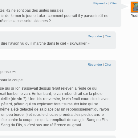
Répondre
|
Citer
ités R2 ne sont pas des unités murales.
s de former le jeune Luke : comment pourrait-il y parvenir s’il ne
Yo
prêter les accessoires idoines ?
Répondre
|
Citer
 dire l’avion vu qu’il marche dans le ciel « skywalker »
Répondre
|
Citer
réponse ><
r pour la coupe.
e qui si l'on s'asseyait dessus ferait relever la règle ce qui
ferait tomber le van. En tombant, le van rebondirait sur la photo
eille (de vin ?). Une fois renversée, le vin ferait court-circuit avec
e pétard, pétard qui en explosant ferait sursauter luke qui se
ui même a été détaché de sa place par un rebondissement du rayon
ez un peu bordel !) et sous le choc se prendrait les pieds dans le
a tête contre la coupe, ce qui la remplirait de sang, le Sang du Fils.
Sang du Fils, si c'est pas une référence au graal…