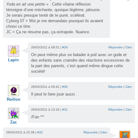
Yoda en ait une petite
» . Cette vilaine réflexion
témoigne d’une méchante, quoique légitime, jalousie.
Je serais presque tenté de te punir, scélérat.
Cyborg 07 > Moi je me demandais pourquoi ils avaient
choisi ce titre.
JC > Ça ne résume pas, ça extrapole. Nuance.
28/03/2011 à 08:51 |
#29
Répondre
|
Citer
On peut même plus se balader à poil avec un gode et
Lapin
des enfants sans craindre des réactions excessives de
la part des parents, c’est quand même dingue cette
société!
28/03/2011 à 09:41 |
#30
Répondre
|
Citer
Il peut le faire jouir aussi .
Reillon
28/03/2011 à 13:16 |
#31
Répondre
|
Citer
/Fan ^^
Zac
28/03/2011 à 15:38 |
#32
Répondre
|
Citer