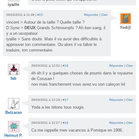
iyaille
26/03/2011 à 11:48 |
#15
Répondre
|
Citer
vincent > Autour de la taille ? Quelle taille ?
Yod@
D.Syne >
DEUX
Grands Schtroumpfs ? Ah bon sang, il
y a un usurpateur.
iyaille > Sans doute. Mais il va avoir des difficultés à
approuver ton commentaire. Ou alors il va falloir le
traduire, ton commentaire.
26/03/2011 à 12:02 |
#16
Répondre
|
Citer
éh éh il y a quelques choses de pourris dans le royaume
fab
de Corusan !
non mais franchement vous avez vu son caleçon lol
26/03/2011 à 12:19 |
#17
Répondre
|
Citer
Yoda a les tétons tous rougis.
Belzaran
26/03/2011 à 12:27 |
#18
Répondre
|
Citer
Ca me rappelle mes vacances à Pornique en 1986.
Helmut P.