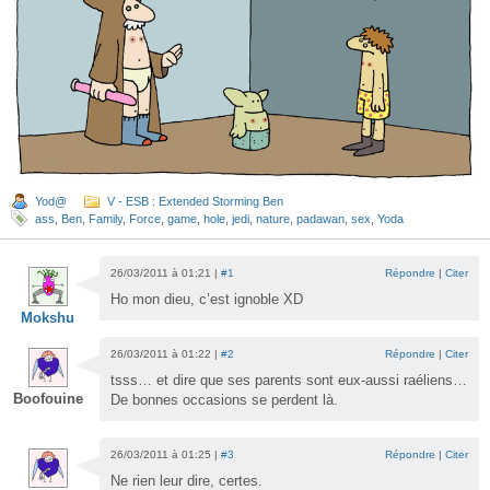
Yod@
V - ESB : Extended Storming Ben
ass
,
Ben
,
Family
,
Force
,
game
,
hole
,
jedi
,
nature
,
padawan
,
sex
,
Yoda
26/03/2011 à 01:21 |
#1
Répondre
|
Citer
Ho mon dieu, c’est ignoble XD
Mokshu
26/03/2011 à 01:22 |
#2
Répondre
|
Citer
tsss… et dire que ses parents sont eux-aussi raéliens…
Boofouine
De bonnes occasions se perdent là.
26/03/2011 à 01:25 |
#3
Répondre
|
Citer
Ne rien leur dire, certes.