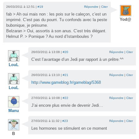
26/03/2011 à 12:51 |
#19
Répondre
|
Citer
fab > Ah oui mais non : les pois sur le caleçon, c’est un
Yod@
imprimé. C’est pas du pourri. Tu confonds avec la peste
bubonique, je présume.
Belzaran > Oui, assortis à son anus. C’est très élégant.
Helmut P. > Pornique ? Au nord d’Istamboules ?
26/03/2011 à 13:08 |
#20
Répondre
|
Citer
C’est l’avantage d’un Jedi par rapport à un prêtre.^^
LouL
26/03/2011 à 13:10 |
#21
Répondre
|
Citer
http://www.gameblog.fr/gameblag/5368
LouL
27/03/2011 à 10:08 |
#22
Répondre
|
Citer
J’ai encore plus envie de devenir Jedi…
Manu
27/03/2011 à 11:32 |
#23
Répondre
|
Citer
Les hormones se stimulent en ce moment
B