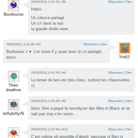
26/03/2011 à 01:32 |
#6
Répondre
|
Citer
Haiku:
Boofouine
Un silence partagé
Un cri dans la nuit
la grande étoile noire.
26/03/2011 à 01:36 |
#7
Répondre
|
Citer
Boofouine > ♥ :) et sinon il y avait avec
le cri partagé
,
Yod@
aussi.
26/03/2011 à 01:38 |
#8
Répondre
|
Citer
La tenue de ben est très class, surtout les chaussettes
Theo
x)
deathne
26/03/2011 à 03:36 |
#9
Répondre
|
Citer
tiens, Ben a piqué le neurolyzer des Men in Black et ne
billybilly76
sait pas trop s’en servir…
26/03/2011 à 07:46 |
#10
Répondre
|
Citer
C’est même pô possible d’abord, passque ni Ben ni