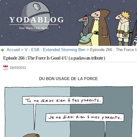
YODABLOG
Star Wars c'est rigolo
Accueil
>
V - ESB : Extended Storming Ben
> Episode 266 : The Force Is
Episode 266 : The Force Is Good 4 U ( a padawan tribute )
26/03/2011
DU BON USAGE DE LA FORCE