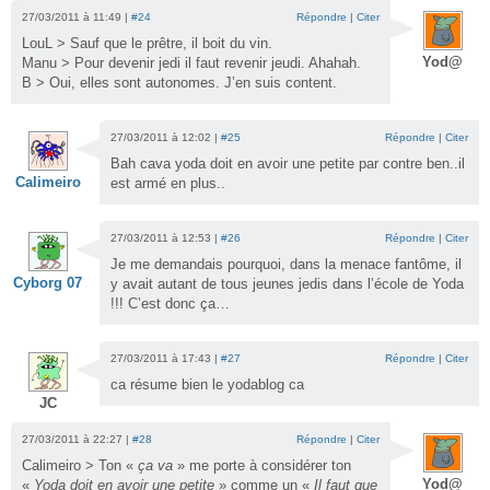
27/03/2011 à 11:49 |
#24
Répondre
|
Citer
LouL > Sauf que le prêtre, il boit du vin.
Yod@
Manu > Pour devenir jedi il faut revenir jeudi. Ahahah.
B > Oui, elles sont autonomes. J’en suis content.
27/03/2011 à 12:02 |
#25
Répondre
|
Citer
Bah cava yoda doit en avoir une petite par contre ben..il
Calimeiro
est armé en plus..
27/03/2011 à 12:53 |
#26
Répondre
|
Citer
Je me demandais pourquoi, dans la menace fantôme, il
Cyborg 07
y avait autant de tous jeunes jedis dans l’école de Yoda
!!! C’est donc ça…
27/03/2011 à 17:43 |
#27
Répondre
|
Citer
ca résume bien le yodablog ca
JC
27/03/2011 à 22:27 |
#28
Répondre
|
Citer
Calimeiro > Ton «
ça va
» me porte à considérer ton
Yod@
«
Yoda doit en avoir une petite
» comme un «
Il faut que