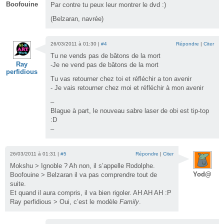
Boofouine
Par contre tu peux leur montrer le dvd :)
(Belzaran, navrée)
26/03/2011 à 01:30 |
#4
Répondre
|
Citer
Tu ne vends pas de bâtons de la mort
Ray
-Je ne vend pas de bâtons de la mort
perfidious
Tu vas retourner chez toi et réfléchir a ton avenir
- Je vais retourner chez moi et réfléchir à mon avenir
–
Blague à part, le nouveau sabre laser de obi est tip-top
:D
–
26/03/2011 à 01:31 |
#5
Répondre
|
Citer
Mokshu > Ignoble ? Ah non, il s’appelle Rodolphe.
Yod@
Boofouine > Belzaran il va pas comprendre tout de
suite.
Et quand il aura compris, il va bien rigoler. AH AH AH :P
Ray perfidious > Oui, c’est le modèle
Family
.