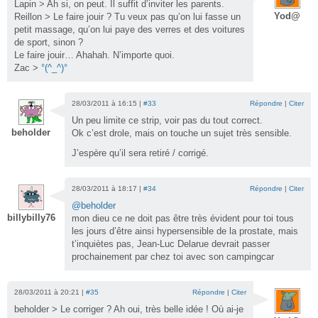
Lapin > Ah si, on peut. Il suffit d’inviter les parents.
Yod@
Reillon > Le faire jouir ? Tu veux pas qu’on lui fasse un
petit massage, qu’on lui paye des verres et des voitures
de sport, sinon ?
Le faire jouir… Ahahah. N’importe quoi.
Zac >
°(^_^)°
28/03/2011 à 16:15 |
#33
Répondre
|
Citer
Un peu limite ce strip, voir pas du tout correct.
beholder
Ok c’est drole, mais on touche un sujet très sensible.
J’espère qu’il sera retiré / corrigé.
28/03/2011 à 18:17 |
#34
Répondre
|
Citer
@beholder
billybilly76
mon dieu ce ne doit pas être très évident pour toi tous
les jours d’être ainsi hypersensible de la prostate, mais
t’inquiètes pas, Jean-Luc Delarue devrait passer
prochainement par chez toi avec son campingcar
28/03/2011 à 20:21 |
#35
Répondre
|
Citer
beholder > Le corriger ? Ah oui, très belle idée ! Où ai-je