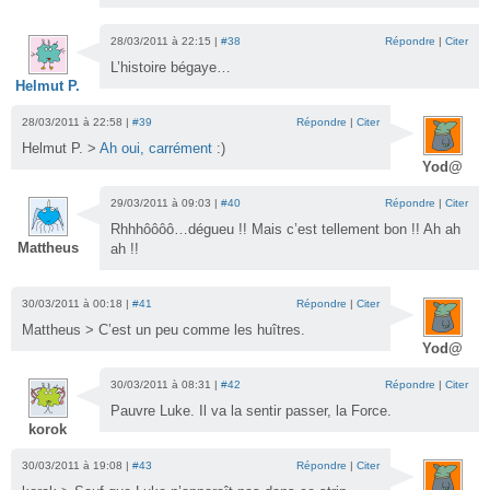
28/03/2011 à 22:15 |
#38
Répondre
|
Citer
L’histoire bégaye…
Helmut P.
28/03/2011 à 22:58 |
#39
Répondre
|
Citer
Helmut P. >
Ah oui, carrément
:)
Yod@
29/03/2011 à 09:03 |
#40
Répondre
|
Citer
Rhhhôôôô…dégueu !! Mais c’est tellement bon !! Ah ah
Mattheus
ah !!
30/03/2011 à 00:18 |
#41
Répondre
|
Citer
Mattheus > C’est un peu comme les huîtres.
Yod@
30/03/2011 à 08:31 |
#42
Répondre
|
Citer
Pauvre Luke. Il va la sentir passer, la Force.
korok
30/03/2011 à 19:08 |
#43
Répondre
|
Citer