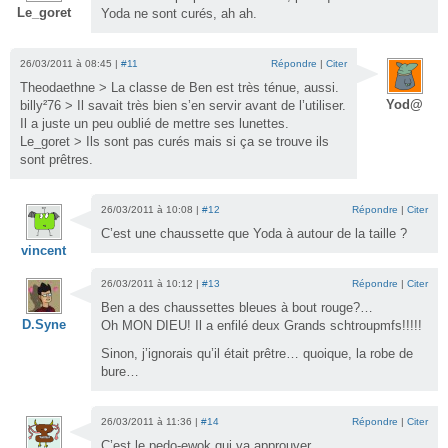
Le_goret
Yoda ne sont curés, ah ah.
26/03/2011 à 08:45 |
#11
Répondre
|
Citer
Theodaethne > La classe de Ben est très ténue, aussi.
Yod@
billy²76 > Il savait très bien s’en servir avant de l’utiliser.
Il a juste un peu oublié de mettre ses lunettes.
Le_goret > Ils sont pas curés mais si ça se trouve ils
sont prêtres.
26/03/2011 à 10:08 |
#12
Répondre
|
Citer
C’est une chaussette que Yoda à autour de la taille ?
vincent
26/03/2011 à 10:12 |
#13
Répondre
|
Citer
Ben a des chaussettes bleues à bout rouge?…
D.Syne
Oh MON DIEU! Il a enfilé deux Grands schtroupmfs!!!!!
Sinon, j’ignorais qu’il était prêtre… quoique, la robe de
bure…
26/03/2011 à 11:36 |
#14
Répondre
|
Citer
C’est le pedo-ewok qui va approuver.