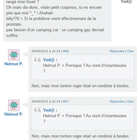
Yod@
rangé mon fouet ?
Oh mais dis-donc, vilain petit coquinou, tu es encore
pire que moi ^_^ ! Ahahah.
billy²76 > Si le problème vient effectivement de la
prostate,
pas besoin d’un camping car : un camping gaz devrait
suffire.
28/03/2011 à 21:22 |
#36
Répondre
|
Citer
Yod@
:
Helmut P.
Helmut P. > Pornique ? Au nord d’Istamboules
?
Non, mais mon tonton roger était en nordiste à boules.
28/03/2011 à 21:23 |
#37
Répondre
|
Citer
Yod@
:
Helmut P.
Helmut P. > Pornique ? Au nord d’Istamboules
?
Non, mais mon tonton roger était un nordiste à boules.