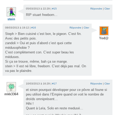
05/03/2013 à 22:29 |
#15
Répondre
|
Citer
RIP stuart freeborn…
stein
08/03/2013 à 19:12 |
#16
Répondre
|
Citer
Steph > Bien cuisiné c’est bon, le pigeon. C’est fin.
Yod@
Avec des petits pois.
zandoli > Oui et puis d’abord c’est quoi cette
médusophobie ?
C’est complètement con. C’est super beau les
méduses.
Si ça se trouve, même, bah ça se mange.
stein > Il est né libre, freeborn. C’est déjà pas mal. On
va pas le plaindre.
10/03/2013 à 16:29 |
#17
Répondre
|
Citer
et sinon pourquoi développer pour ce pôvre ail foune si
mkk3364
peu utilisé dans l’Empire quand on voit le nombre de
droïds omniprésent…
Hihi !
Quant à Leïa, Solo en reste medusé…