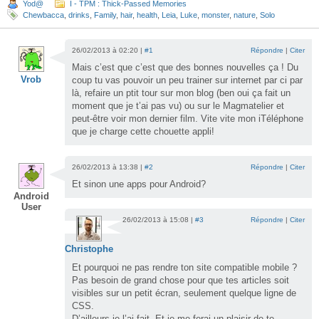
Yod@
I - TPM : Thick-Passed Memories
Chewbacca
,
drinks
,
Family
,
hair
,
health
,
Leia
,
Luke
,
monster
,
nature
,
Solo
26/02/2013 à 02:20 |
#1
Répondre
|
Citer
Mais c’est que c’est que des bonnes nouvelles ça ! Du
Vrob
coup tu vas pouvoir un peu trainer sur internet par ci par
là, refaire un ptit tour sur mon blog (ben oui ça fait un
moment que je t’ai pas vu) ou sur le Magmatelier et
peut-être voir mon dernier film. Vite vite mon iTéléphone
que je charge cette chouette appli!
26/02/2013 à 13:38 |
#2
Répondre
|
Citer
Et sinon une apps pour Android?
Android
User
26/02/2013 à 15:08 |
#3
Répondre
|
Citer
Christophe
Et pourquoi ne pas rendre ton site compatible mobile ?
Pas besoin de grand chose pour que tes articles soit
visibles sur un petit écran, seulement quelque ligne de
CSS.
D’ailleurs je l’ai fait. Et je me ferai un plaisir de te