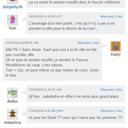
ça va sentir le wookie mouillé dans le faucon millénium
billybilly76
26/02/2013 à 20:00 |
#7
Répondre
|
Citer
L’avantage d’un titre pareil, c’est qu’il n’y a pas à se
Tom
prendre la tête pour le dessin de la couv’…
27/02/2013 à 08:53 |
#8
Répondre
|
Citer
billy²76 > Sans doute. Sauf que Leia à la fin elle se fait
Yod@
pas crucifier, elle.
Oh et pour le wookie mouillé ça devient le Faucon
Mouillénium du coup, c’est classe.
Tom > Oui, on peut même ne pas mettre de couv. Juste
le titre.
27/02/2013 à 14:27 |
#9
Répondre
|
Citer
@Tom : aahahaha en effet il ne reste plus grand place
Antho
27/02/2013 à 21:49 |
#10
Répondre
|
Citer
et pour les Droid ?? ceux qui n’aime pas les pommes ??
metazlica