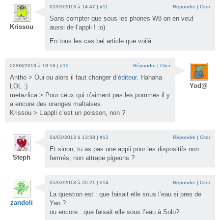
02/03/2013 à 14:47 |
#11
Répondre
|
Citer
Sans compter que sous les phones W8 on en veut
Krissou
aussi de l’appli ! :o)
En tous les cas bel article que voilà
02/03/2013 à 18:58 |
#12
Répondre
|
Citer
Antho > Oui ou alors il faut changer d’
éditeur
. Hahaha
Yod@
LOL :)
metazlica > Pour ceux qui n’aiment pas les pommes il y
a encore des oranges maltaises.
Krissou > L’appli c’est un poisson, non ?
04/03/2013 à 13:58 |
#13
Répondre
|
Citer
Et sinon, tu as pas une appli pour les dispositifs non
Steph
fermés, non attrape pigeons ?
05/03/2013 à 20:21 |
#14
Répondre
|
Citer
La question est : que faisait elle sous l’eau si pres de
zandoli
Yan ?
ou encore : que faisait elle sous l’eau à Solo?