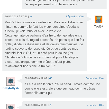
l’envoyer par email si tu le souhaite ;-)
26/02/2013 à 17:46 |
#4
Répondre
|
Citer
Vrob > Des bonnes nouvelles oui. Mais avant d’écumer
Yod@
l’internet comme le font les vieux corsaires d’océans
furieux, je vais renouer avec la vraie vie.
Cette vie faite de parfums d’air froid, de rigolades entre
potes, de culs du regard caressés, de porcs que l’on fait
griller, d’odeurs d’essence et de caves d’immeubles, de
jardins couverts de rosée givrée et de vents de mer.
AndroidUser > Oui, et un café pour la douze (^^)
Christophe > Ah oui je veux bien, et puis Christophe
c’est messianique comme prénom, c’est plutôt
relativement bon signe je trouve ^_^.
26/02/2013 à 19:07 |
#5
Répondre
|
Citer
à Leïa à rien la force n’aura servi…noyée comme une
billybilly76
conne elle s’est, alors que sur l’eau comme Jésus
flotter elle aurait pu
26/02/2013 à 19:09 |
#6
Répondre
|
Citer