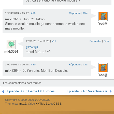
ps : ça sent quoi le Wookie mouillé ?
15/03/2013 à 15:17 |
#18
Répondre
|
Citer
mkk3364 > Huhu ^^ Tékon.
Yod@
Sinon le wookie mouillé ça sent comme le wookie sec,
mais mouillé.
17/03/2013 à 19:28 |
#19
Répondre
|
Citer
@Yod@
mkk3364
merci Maître ! ^^
17/03/2013 à 20:48 |
#20
Répondre
|
Citer
mkk3364 > Je t’en prie, Mon Bon Disciple.
Yod@
Les commentaires sont fermés.
Episode 368 : Game Of Thrones
Episode 366 : Valentine’s ♥
Copyright © 2009-2020 YODABLOG
Theme par
mg12
. Valide
XHTML 1.1
et
CSS 3
.