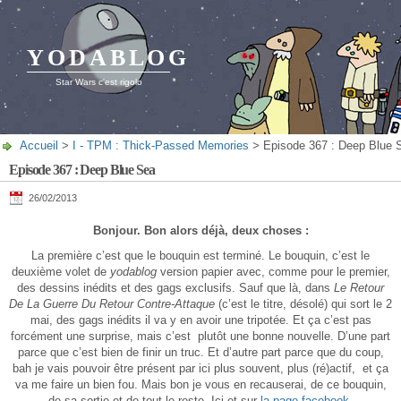
YODABLOG
Star Wars c'est rigolo
Accueil
>
I - TPM : Thick-Passed Memories
> Episode 367 : Deep Blue 
Episode 367 : Deep Blue Sea
26/02/2013
Bonjour. Bon alors déjà, deux choses :
La première c’est que le bouquin est terminé. Le bouquin, c’est le
deuxième volet de
yodablog
version papier avec, comme pour le premier,
des dessins inédits et des gags exclusifs. Sauf que là, dans
Le Retour
De La Guerre Du Retour Contre-Attaque
(c’est le titre, désolé) qui sort le 2
mai, des gags inédits il va y en avoir une tripotée. Et ça c’est pas
forcément une surprise, mais c’est plutôt une bonne nouvelle. D’une part
parce que c’est bien de finir un truc. Et d’autre part parce que du coup,
bah je vais pouvoir être présent par ici plus souvent, plus (ré)actif, et ça
va me faire un bien fou. Mais bon je vous en recauserai, de ce bouquin,
de sa sortie et de tout le reste. Ici et sur
la page facebook
.