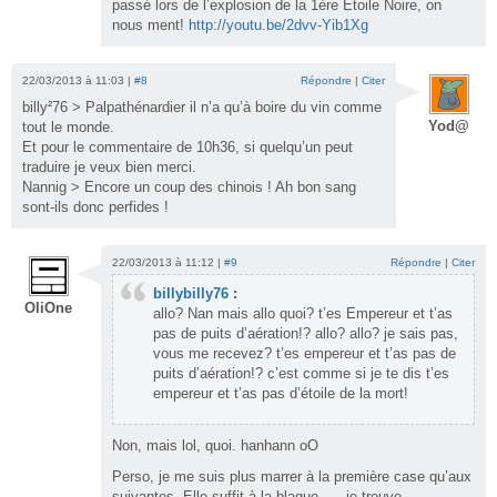
passé lors de l’explosion de la 1ère Etoile Noire, on
nous ment!
http://youtu.be/2dvv-Yib1Xg
22/03/2013 à 11:03 |
#8
Répondre
|
Citer
billy²76 > Palpathénardier il n’a qu’à boire du vin comme
Yod@
tout le monde.
Et pour le commentaire de 10h36, si quelqu’un peut
traduire je veux bien merci.
Nannig > Encore un coup des chinois ! Ah bon sang
sont-ils donc perfides !
22/03/2013 à 11:12 |
#9
Répondre
|
Citer
billybilly76
:
OliOne
allo? Nan mais allo quoi? t’es Empereur et t’as
pas de puits d’aération!? allo? allo? je sais pas,
vous me recevez? t’es empereur et t’as pas de
puits d’aération!? c’est comme si je te dis t’es
empereur et t’as pas d’étoile de la mort!
Non, mais lol, quoi. hanhann oO
Perso, je me suis plus marrer à la première case qu’aux
suivantes. Elle suffit à la blague. … je trouve.