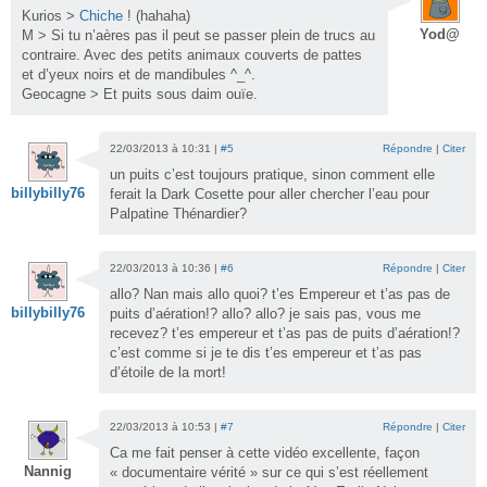
Kurios >
Chiche
! (hahaha)
Yod@
M > Si tu n’aères pas il peut se passer plein de trucs au
contraire. Avec des petits animaux couverts de pattes
et d’yeux noirs et de mandibules ^_^.
Geocagne > Et puits sous daim ouïe.
22/03/2013 à 10:31 |
#5
Répondre
|
Citer
un puits c’est toujours pratique, sinon comment elle
billybilly76
ferait la Dark Cosette pour aller chercher l’eau pour
Palpatine Thénardier?
22/03/2013 à 10:36 |
#6
Répondre
|
Citer
allo? Nan mais allo quoi? t’es Empereur et t’as pas de
billybilly76
puits d’aération!? allo? allo? je sais pas, vous me
recevez? t’es empereur et t’as pas de puits d’aération!?
c’est comme si je te dis t’es empereur et t’as pas
d’étoile de la mort!
22/03/2013 à 10:53 |
#7
Répondre
|
Citer
Ca me fait penser à cette vidéo excellente, façon
Nannig
« documentaire vérité » sur ce qui s’est réellement