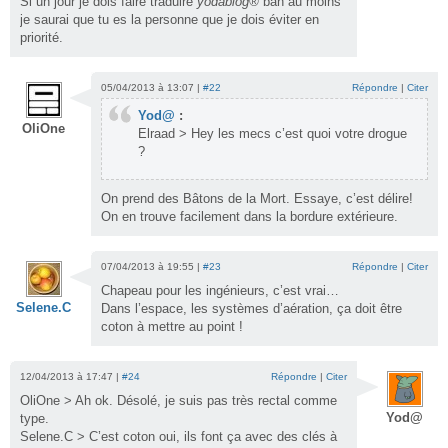
Si un jour je dois faire traduire
yodablog®
bah au moins
je saurai que tu es la personne que je dois éviter en
priorité.
05/04/2013 à 13:07 |
#22
Répondre
|
Citer
Yod@
:
OliOne
Elraad > Hey les mecs c’est quoi votre drogue
?
On prend des Bâtons de la Mort. Essaye, c’est délire!
On en trouve facilement dans la bordure extérieure.
07/04/2013 à 19:55 |
#23
Répondre
|
Citer
Chapeau pour les ingénieurs, c’est vrai…
Selene.C
Dans l’espace, les systèmes d’aération, ça doit être
coton à mettre au point !
12/04/2013 à 17:47 |
#24
Répondre
|
Citer
OliOne > Ah ok. Désolé, je suis pas très rectal comme
Yod@
type.
Selene.C > C’est coton oui, ils font ça avec des clés à