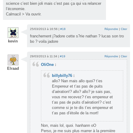
science c’est bien joli mais c’est pas ça qui va relancer
l’économie.
Calmacil > Va ouvrir.
25/03/2013 à 16:56 |
#18
Répondre
|
Citer
franchement j?adore cette s?rie nathan ? lucas son tro
kevin
bo ? voila jadore
29/03/2013 à 11:34 |
#19
Répondre
|
Citer
OliOne
:
Elraad
billybilly76
:
allo? Nan mais allo quoi? t’es
Empereur et t’as pas de puits
d’aération!? allo? allo? je sais pas,
vous me recevez? t’es empereur et
t’as pas de puits d’aération!? c’est
comme si je te dis t’es empereur et
t’as pas d’étoile de la mort!
Non, mais lol, quoi. hanhann oO
Perso, je me suis plus marrer à la première