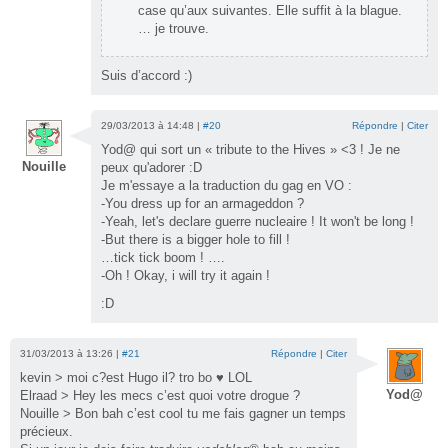
case qu’aux suivantes. Elle suffit à la blague.
… je trouve.
Suis d’accord :)
29/03/2013 à 14:48 |
#20
Répondre
|
Citer
Yod@ qui sort un « tribute to the Hives » <3 ! Je ne
Nouille
peux qu'adorer :D
Je m'essaye a la traduction du gag en VO :
-You dress up for an armageddon ?
-Yeah, let's declare guerre nucleaire ! It won't be long !
-But there is a bigger hole to fill !
…tick tick boom ! ….
-Oh ! Okay, i will try it again !
:D
31/03/2013 à 13:26 |
#21
Répondre
|
Citer
kevin > moi c?est Hugo il? tro bo ♥ LOL
Yod@
Elraad > Hey les mecs c’est quoi votre drogue ?
Nouille > Bon bah c’est cool tu me fais gagner un temps
précieux.