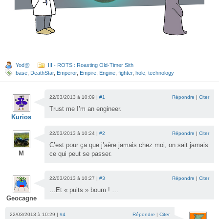
Yod@
III - ROTS : Roasting Old-Timer Sith
base
,
DeathStar
,
Emperor
,
Empire
,
Engine
,
fighter
,
hole
,
technology
22/03/2013 à 10:09 |
#1
Répondre
|
Citer
Trust me I’m an engineer.
Kurios
22/03/2013 à 10:24 |
#2
Répondre
|
Citer
C’est pour ça que j’aère jamais chez moi, on sait jamais
M
ce qui peut se passer.
22/03/2013 à 10:27 |
#3
Répondre
|
Citer
…Et « puits » boum ! …
Geocagne
22/03/2013 à 10:29 |
#4
Répondre
|
Citer