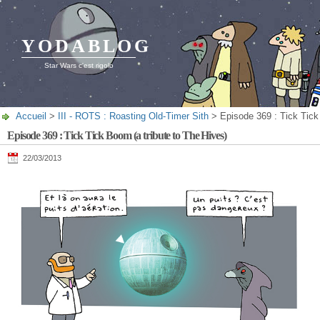
YODABLOG
Star Wars c'est rigolo
Accueil
>
III - ROTS : Roasting Old-Timer Sith
> Episode 369 : Tick Tick 
Episode 369 : Tick Tick Boom (a tribute to The Hives)
22/03/2013