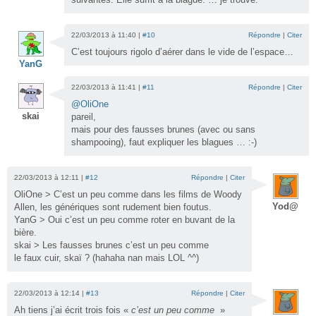
22/03/2013 à 11:40 |
#10
Répondre
|
Citer
C’est toujours rigolo d’aérer dans le vide de l’espace…
YanG
22/03/2013 à 11:41 |
#11
Répondre
|
Citer
@OliOne
skai
pareil,
mais pour des fausses brunes (avec ou sans
shampooing), faut expliquer les blagues … :-)
22/03/2013 à 12:11 |
#12
Répondre
|
Citer
OliOne > C’est un peu comme dans les films de Woody
Yod@
Allen, les génériques sont rudement bien foutus.
YanG > Oui c’est un peu comme roter en buvant de la
bière.
skai > Les fausses brunes c’est un peu comme
le faux cuir, skaï ? (hahaha nan mais LOL ^^)
22/03/2013 à 12:14 |
#13
Répondre
|
Citer
Ah tiens j’ai écrit trois fois «
c’est un peu comme
»