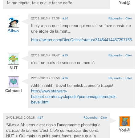
Yod@
Je me répète, faut que je fasse gaffe.
22/03/2013 à 12:38 |
#14
Répondre
|
Citer
Il n’y a pas que l’empereur qui voulait se faire construite
Silwo
une étoile de la mort…
http://twitter.com/DieuOnline/status/314644144372977664
22/03/2013 à 19:47 |
#15
Répondre
|
Citer
c’est un puits de science ce mec là
NUT
22/03/2013 à 21:50 |
#16
Répondre
|
Citer
Ahhhhhhhhh, Bevel Lemelisk a encore frappé!!
Calmacil
http://www.starwars-
holonet.com/encyclopedie/personnage-lemelisk-
bevel.html
24/03/2013 à 09:18 |
#17
Répondre
|
Citer
Silwo > Ah tiens c’est rigolo l’anagramme phonétique
Yod@
d’
Étoile de la mort
c’est
Étole de maroilles
dis donc.
NUT > Oui mais un puits sans fonds, parce que la