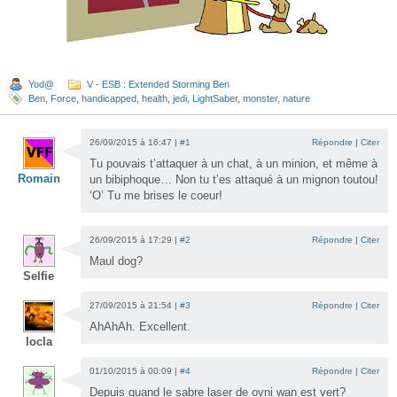
Yod@
V - ESB : Extended Storming Ben
Ben
,
Force
,
handicapped
,
health
,
jedi
,
LightSaber
,
monster
,
nature
26/09/2015 à 16:47 |
#1
Répondre
|
Citer
Tu pouvais t’attaquer à un chat, à un minion, et même à
Romain
un bibiphoque… Non tu t’es attaqué à un mignon toutou!
‘O’ Tu me brises le coeur!
26/09/2015 à 17:29 |
#2
Répondre
|
Citer
Maul dog?
Selfie
27/09/2015 à 21:54 |
#3
Répondre
|
Citer
AhAhAh. Excellent.
locla
01/10/2015 à 00:09 |
#4
Répondre
|
Citer
Depuis quand le sabre laser de ovni wan est vert?