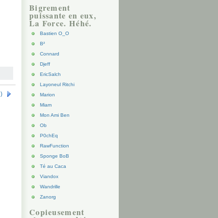
Bigrement
puissante en eux,
La Force. Héhé.
Bastien O_O
B²
Connard
Djeff
EricSalch
Layoneul Ritchi
)
Marion
Miam
Mon Ami Ben
Ob
P0chEq
RawFunction
Sponge BoB
Té au Caca
Viandox
Wandrille
Zanorg
Copieusement