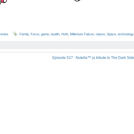
mories
Family
,
Force
,
game
,
health
,
Hoth
,
Millenium Falcon
,
nature
,
Space
,
technology
Episode 527 : Nutella™ (a tribute to The Dark Side