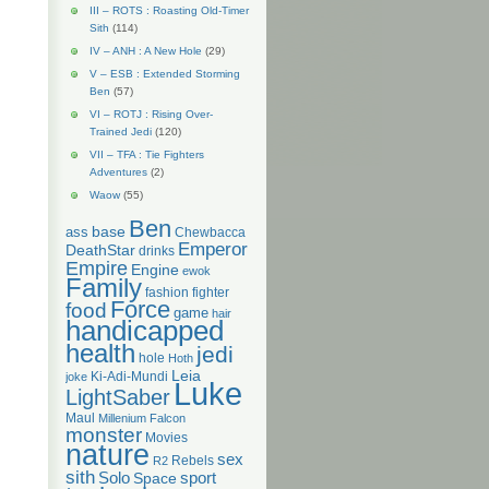
III – ROTS : Roasting Old-Timer
Sith
(114)
IV – ANH : A New Hole
(29)
V – ESB : Extended Storming
Ben
(57)
VI – ROTJ : Rising Over-
Trained Jedi
(120)
VII – TFA : Tie Fighters
Adventures
(2)
Waow
(55)
Ben
base
ass
Chewbacca
Emperor
DeathStar
drinks
Empire
Engine
ewok
Family
fashion
fighter
Force
food
game
hair
handicapped
health
jedi
hole
Hoth
Leia
Ki-Adi-Mundi
joke
Luke
LightSaber
Maul
Millenium Falcon
monster
Movies
nature
sex
Rebels
R2
sith
Solo
Space
sport