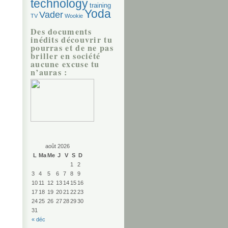
technology
training
Yoda
Vader
TV
Wookie
Des documents
inédits découvrir tu
pourras et de ne pas
briller en société
aucune excuse tu
n’auras :
août 2026
L
Ma
Me
J
V
S
D
1
2
3
4
5
6
7
8
9
10
11
12
13
14
15
16
17
18
19
20
21
22
23
24
25
26
27
28
29
30
31
« déc