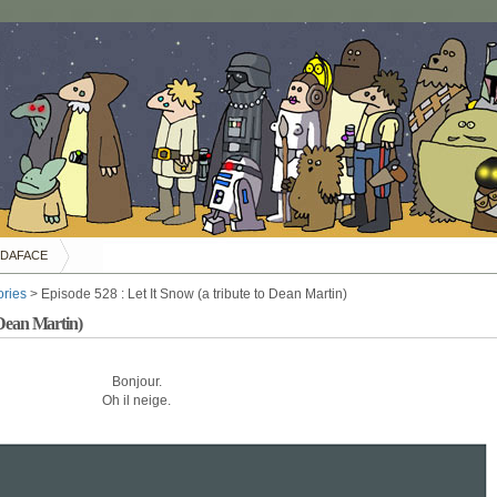
DAFACE
ories
> Episode 528 : Let It Snow (a tribute to Dean Martin)
 Dean Martin)
Bonjour.
Oh il neige.