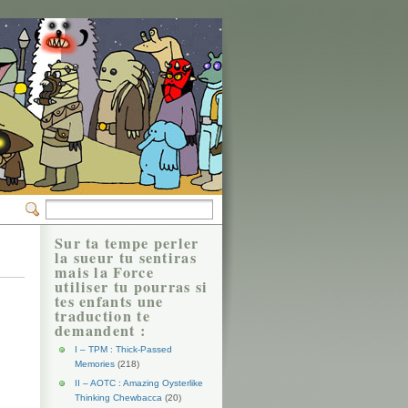
Sur ta tempe perler
la sueur tu sentiras
mais la Force
utiliser tu pourras si
tes enfants une
traduction te
demandent :
I – TPM : Thick-Passed
Memories
(218)
II – AOTC : Amazing Oysterlike
Thinking Chewbacca
(20)