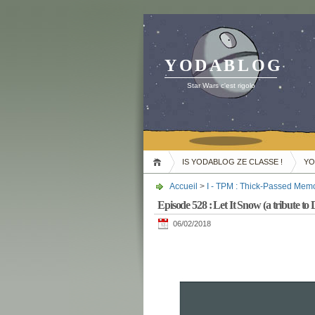
YODABLOG
Star Wars c'est rigolo
IS YODABLOG ZE CLASSE !
YO
Accueil
>
I - TPM : Thick-Passed Mem
Episode 528 : Let It Snow (a tribute to
06/02/2018