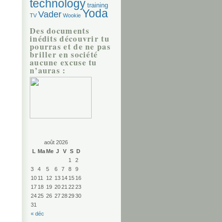
technology
training
Yoda
Vader
TV
Wookie
Des documents
inédits découvrir tu
pourras et de ne pas
briller en société
aucune excuse tu
n’auras :
août 2026
L
Ma
Me
J
V
S
D
1
2
3
4
5
6
7
8
9
10
11
12
13
14
15
16
17
18
19
20
21
22
23
24
25
26
27
28
29
30
31
« déc