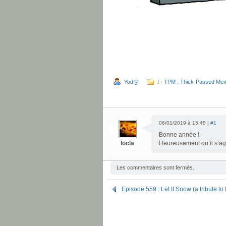
Yod@
I - TPM : Thick-Passed Me
06/01/2019 à 15:45 |
#1
Bonne année !
locla
Heureusement qu’il s’agi
Les commentaires sont fermés.
Episode 559 : Let It Snow (a tribute to