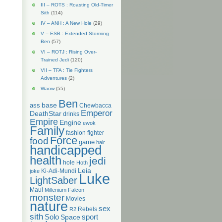
III – ROTS : Roasting Old-Timer
Sith
(114)
IV – ANH : A New Hole
(29)
V – ESB : Extended Storming
Ben
(57)
VI – ROTJ : Rising Over-
Trained Jedi
(120)
VII – TFA : Tie Fighters
Adventures
(2)
Waow
(55)
Ben
base
ass
Chewbacca
Emperor
DeathStar
drinks
Empire
Engine
ewok
Family
fashion
fighter
Force
food
game
hair
handicapped
health
jedi
hole
Hoth
Leia
Ki-Adi-Mundi
joke
Luke
LightSaber
Maul
Millenium Falcon
monster
Movies
nature
sex
Rebels
R2
sith
Solo
Space
sport