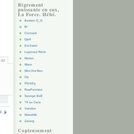
Bigrement
puissante en eux,
La Force. Héhé.
Bastien O_O
B²
Connard
Djeff
EricSalch
Layoneul Ritchi
Marion
 (1)
Miam
Mon Ami Ben
Ob
P0chEq
RawFunction
Sponge BoB
Té au Caca
Viandox
l
Wandrille
Zanorg
Copieusement