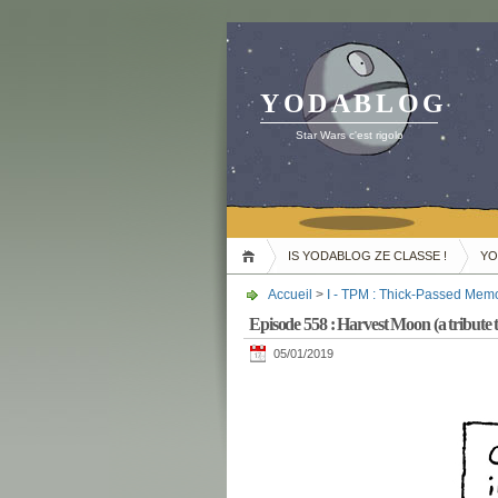
YODABLOG
Star Wars c'est rigolo
IS YODABLOG ZE CLASSE !
YO
Accueil
>
I - TPM : Thick-Passed Mem
Episode 558 : Harvest Moon (a tribute 
05/01/2019