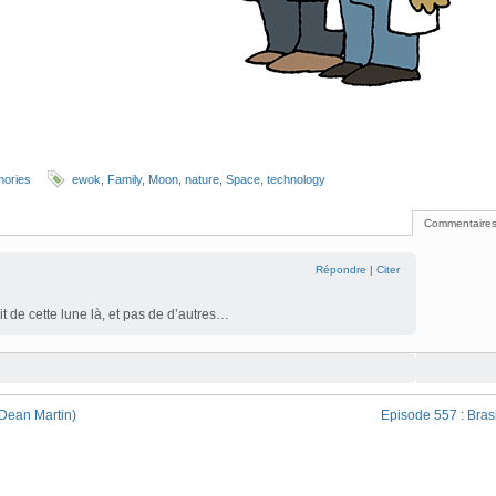
mories
ewok
,
Family
,
Moon
,
nature
,
Space
,
technology
Commentaires
Répondre
|
Citer
t de cette lune là, et pas de d’autres…
 Dean Martin)
Episode 557 : Brasi