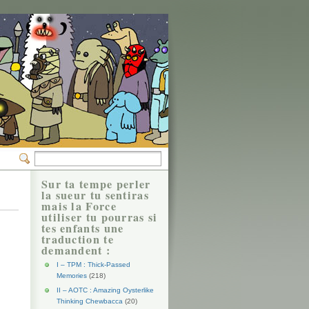
Sur ta tempe perler
la sueur tu sentiras
mais la Force
utiliser tu pourras si
tes enfants une
traduction te
demandent :
I – TPM : Thick-Passed
Memories
(218)
II – AOTC : Amazing Oysterlike
Thinking Chewbacca
(20)