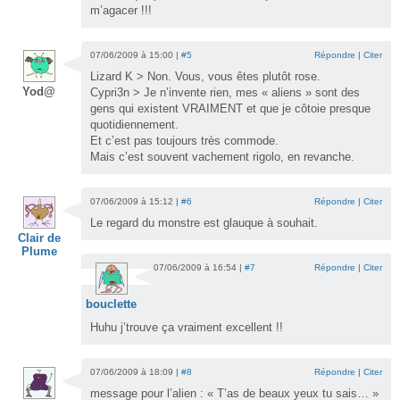
m’agacer !!!
07/06/2009 à 15:00 |
#5
Répondre
|
Citer
Lizard K > Non. Vous, vous êtes plutôt rose.
Yod@
Cypri3n > Je n’invente rien, mes « aliens » sont des
gens qui existent VRAIMENT et que je côtoie presque
quotidiennement.
Et c’est pas toujours très commode.
Mais c’est souvent vachement rigolo, en revanche.
07/06/2009 à 15:12 |
#6
Répondre
|
Citer
Le regard du monstre est glauque à souhait.
Clair de
Plume
07/06/2009 à 16:54 |
#7
Répondre
|
Citer
bouclette
Huhu j’trouve ça vraiment excellent !!
07/06/2009 à 18:09 |
#8
Répondre
|
Citer
message pour l’alien : « T’as de beaux yeux tu sais… »