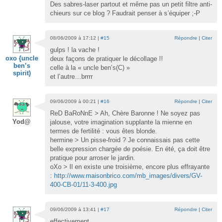
Des sabres-laser partout et même pas un petit filtre anti-
chieurs sur ce blog ? Faudrait penser à s’équiper ;-P
08/06/2009 à 17:12 |
#15
Répondre
|
Citer
gulps ! la vache !
oxo {uncle
deux façons de pratiquer le décollage !!
ben’s
celle à la « uncle ben’s(C) »
spirit)
et l’autre…brrrr
09/06/2009 à 00:21 |
#16
Répondre
|
Citer
ReD BaRoNnE > Ah, Chère Baronne ! Ne soyez pas
Yod@
jalouse, votre imagination supplante la mienne en
termes de fertilité : vous êtes blonde.
hermine > Un pisse-froid ? Je connaissais pas cette
belle expression chargée de poésie. En été, ça doit être
pratique pour arroser le jardin.
oXo > Il en existe une troisième, encore plus effrayante
:
http://www.maisonbrico.com/mb_images/divers/GV-
400-CB-01/11-3-400.jpg
09/06/2009 à 13:41 |
#17
Répondre
|
Citer
effectivement,