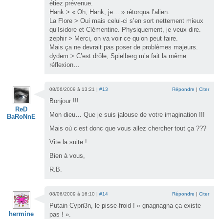
étiez prévenue.
Hank > « Oh, Hank, je… » rétorqua l’alien.
La Flore > Oui mais celui-ci s’en sort nettement mieux
qu’Isidore et Clémentine. Physiquement, je veux dire.
zephir > Merci, on va voir ce qu’on peut faire.
Mais ça ne devrait pas poser de problèmes majeurs.
dydem > C’est drôle, Spielberg m’a fait la même
réflexion…
08/06/2009 à 13:21 |
#13
Répondre
|
Citer
Bonjour !!!
ReD
Mon dieu… Que je suis jalouse de votre imagination !!!
BaRoNnE
Mais où c’est donc que vous allez chercher tout ça ???
Vite la suite !
Bien à vous,
R.B.
08/06/2009 à 16:10 |
#14
Répondre
|
Citer
Putain Cypri3n, le pisse-froid ! « gnagnagna ça existe
hermine
pas ! ».