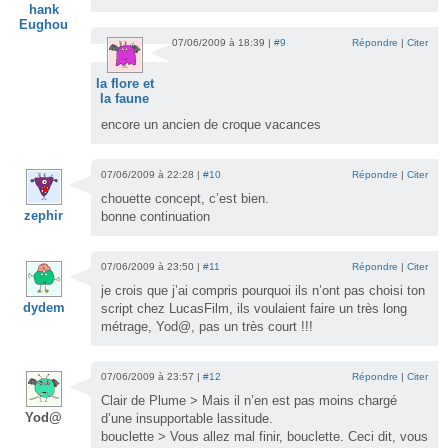
hank
Eughou
07/06/2009 à 18:39 |
#9
Répondre
|
Citer
la flore et
la faune
encore un ancien de croque vacances
07/06/2009 à 22:28 |
#10
Répondre
|
Citer
chouette concept, c’est bien.
zephir
bonne continuation
07/06/2009 à 23:50 |
#11
Répondre
|
Citer
je crois que j’ai compris pourquoi ils n’ont pas choisi ton
dydem
script chez LucasFilm, ils voulaient faire un très long
métrage, Yod@, pas un très court !!!
07/06/2009 à 23:57 |
#12
Répondre
|
Citer
Clair de Plume > Mais il n’en est pas moins chargé
Yod@
d’une insupportable lassitude.
bouclette > Vous allez mal finir, bouclette. Ceci dit, vous