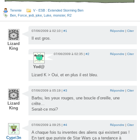
Terente
V - ESB : Extended Storming Ben
Ben
,
Force
,
jedi
,
joke
,
Luke
,
monster
,
R2
07/06/2009 à 02:10 |
#1
Répondre
|
Citer
Il est gros.
Lizard
King
07/06/2009 à 02:35 |
#2
Répondre
|
Citer
Yod@
Lizard K > Oui, et en plus il est bleu.
07/06/2009 à 05:19 |
#3
Répondre
|
Citer
Barbu, les yeux rouges, une boucle d’oreille, une
Lizard
crête…
King
Serait-ce moi?
07/06/2009 à 09:25 |
#4
Répondre
|
Citer
A chaque fois tu inventes des aliens qui existent pas !
Cypri3n
En tant que puriste de Star Wars ça a tendance à