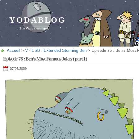
YODABLOG
Star Wars c'est rigolo
Accueil
>
V - ESB : Extended Storming Ben
> Episode 76 : Ben’s Most F
Episode 76 : Ben’s Most Famous Jokes ( part I )
07/06/2009