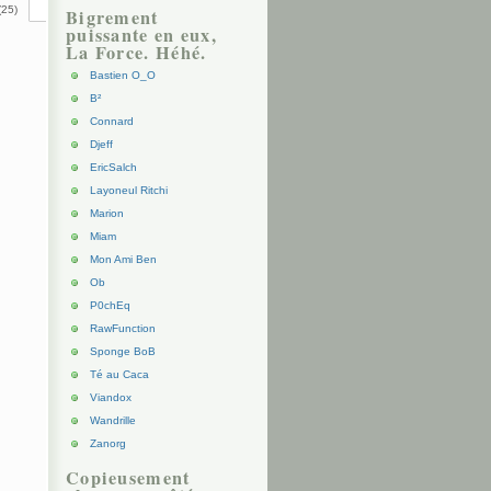
(25)
Bigrement
puissante en eux,
La Force. Héhé.
Bastien O_O
B²
Connard
Djeff
EricSalch
Layoneul Ritchi
Marion
Miam
Mon Ami Ben
Ob
P0chEq
RawFunction
Sponge BoB
Té au Caca
Viandox
Wandrille
Zanorg
Copieusement