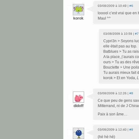
03/08/2009 à 10:49 |
#6
looool c’est vrai que en
korok
Maul ^^
03/08/2009 à 10:59 |
#7
Cypri3n > Soyons luci
elle était pas au top.
Batblues > Tu as rais
A ta place, j’aurais 
ours > Tu as des rêve
Bouclette > Une poila
Tu aurais mieux fait
korok > Et en Yoda,
L
03/08/2009 à 12:26 |
#8
Ce que peu de gens saven
didoff
Mitterrand, ni de J Chira
Paix à son âme…
03/08/2009 à 12:40 |
#9
(hé hé hé)