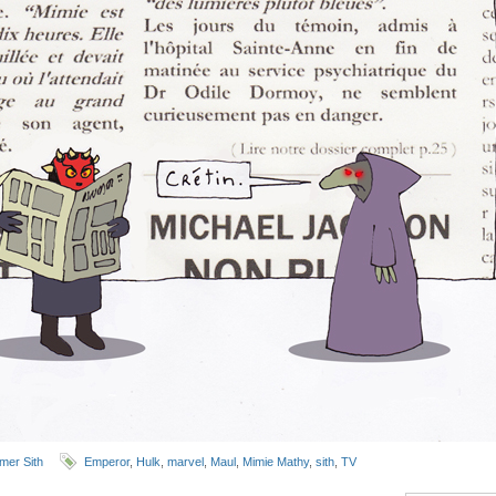
imer Sith
Emperor
,
Hulk
,
marvel
,
Maul
,
Mimie Mathy
,
sith
,
TV