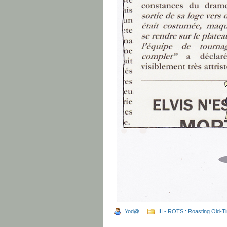
Yod@
III - ROTS : Roasting Old-T