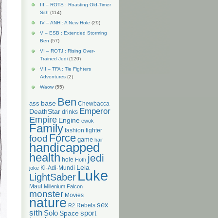
III – ROTS : Roasting Old-Timer
Sith
(114)
IV – ANH : A New Hole
(29)
V – ESB : Extended Storming
Ben
(57)
VI – ROTJ : Rising Over-
Trained Jedi
(120)
VII – TFA : Tie Fighters
Adventures
(2)
Waow
(55)
Ben
base
ass
Chewbacca
Emperor
DeathStar
drinks
Empire
Engine
ewok
Family
fashion
fighter
Force
food
game
hair
handicapped
health
jedi
hole
Hoth
Leia
Ki-Adi-Mundi
joke
Luke
LightSaber
Maul
Millenium Falcon
monster
Movies
nature
sex
Rebels
R2
sith
Solo
Space
sport