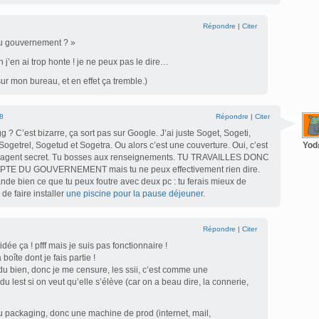
Répondre
|
Citer
au gouvernement ? »
j’en ai trop honte ! je ne peux pas le dire…
sur mon bureau, et en effet ça tremble.)
8
Répondre
|
Citer
 ? C’est bizarre, ça sort pas sur Google. J’ai juste Soget, Sogeti,
Sogetrel, Sogetud et Sogetra. Ou alors c’est une couverture. Oui, c’est
Yo
s agent secret. Tu bosses aux renseignements. TU TRAVAILLES DONC
E DU GOUVERNEMENT mais tu ne peux effectivement rien dire.
de bien ce que tu peux foutre avec deux pc : tu ferais mieux de
e faire installer
une piscine pour la pause déjeuner
.
Répondre
|
Citer
dée ça ! pfff mais je suis pas fonctionnaire !
a boîte dont je fais partie !
du bien, donc je me censure, les ssii, c’est comme une
r du lest si on veut qu’elle s’élève (car on a beau dire, la connerie,
 du packaging, donc une machine de prod (internet, mail,