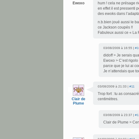
Ewoxo
hum ! cela ne présage r
en effet il est pressenti
des ewoks dans l’adapta
n.b.bien joué aussi le b
ce Jackson coupés !!
Fabuleux aussi ce « La 
03/08/2009 à 16:55 |
#1
didoff > Je serais qu
Ewoxo > C’est rigolo
parce que je lui ai co
Je n’attendais que to
03/08/2009 à 21:33 |
#11
Trop fort : tu as consacr
Clair de
centimètres.
Plume
03/08/2009 à 23:37 |
#1
Clair de Plume > Cen