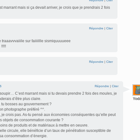
Répondre
|
Citer
marrant mais si ça devait arriver, je crois que je prendrais 2 fois
Répondre
|
Citer
e traaavvvaiiile sur faiiiillle sismiquuuueee
!!!!
Répondre
|
Citer
6
Répondre
|
Citer
oupir… C’est marrant mais si tu devais prendre 2 fois des moules, je
derais d’être plus claire.
Yo
, tu bosses au gouvernement ?
n photographe préféré ^^.
 je crois pas. As-tu pensé aux économies conséquentes qu’elle peut
 des objets de consommation courante ?
ins de produits et de matériaux à mettre en oeuvre.
le circule, elle bénéficie d’un taux de pénétration susceptible de
 sa consommation d’énergie.