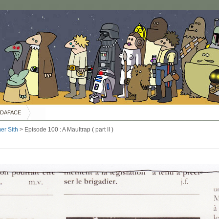
DAFACE
er Sith
> Episode 100 : A Maultrap ( part II )