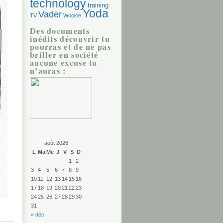
technology
training
Yoda
Vader
TV
Wookie
Des documents
inédits découvrir tu
pourras et de ne pas
briller en société
aucune excuse tu
n’auras :
août 2026
L
Ma
Me
J
V
S
D
1
2
3
4
5
6
7
8
9
10
11
12
13
14
15
16
17
18
19
20
21
22
23
24
25
26
27
28
29
30
31
« déc