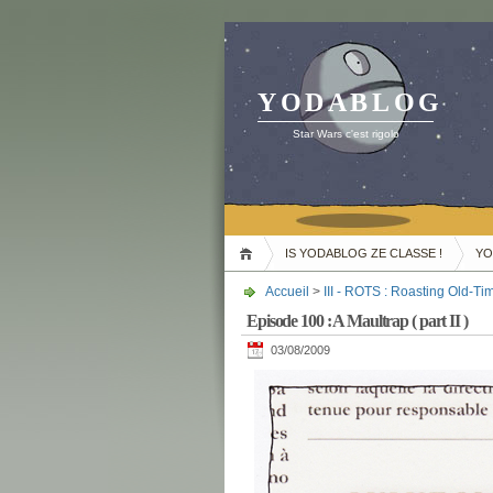
YODABLOG
Star Wars c'est rigolo
IS YODABLOG ZE CLASSE !
YO
Accueil
>
III - ROTS : Roasting Old-Tim
Episode 100 : A Maultrap ( part II )
03/08/2009