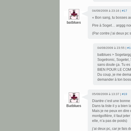
04/08/2009 à 23:16 |
#17
« Bon sang, tu bosses 
batblues
Pire à Soget… arggg non 
(Par contre j’ai deux pc 
04/08/2009 à 23:55 |
#1
batblues > Sogetarggg
Sogetronic, Sogetel, 
sans doute ça. Tu e
BIEN POUR LE COMPT
Du coup, je me deman
demander à ton boss d
05/08/2009 à 13:37 |
#19
Diantre c’est une bonne i
Batblues
Dans ta liste il y a bien l
Mais je ne peux en dire 
montgolfière, il faut jete
elle, n’a pas de poids)
j’ai deux pc, car je fais