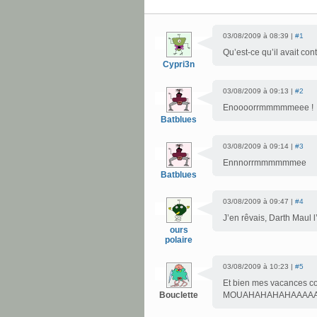
03/08/2009 à 08:39 |
#1
Qu’est-ce qu’il avait con
Cypri3n
03/08/2009 à 09:13 |
#2
Enoooorrmmmmmeee !
Batblues
03/08/2009 à 09:14 |
#3
Ennnorrmmmmmmee
Batblues
03/08/2009 à 09:47 |
#4
J’en rêvais, Darth Maul l’
ours
polaire
03/08/2009 à 10:23 |
#5
Et bien mes vacances co
Bouclette
MOUAHAHAHAHAAAAA