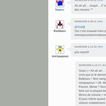
04/08/2009 à 04:02 |
#13
Ah ah ah… soupir… C’est 
Soan.c
des moules ^^
04/08/2009 à 08:11 |
#14
@Yod@
Batblues
Oui c’est vraaaaii mais j
immmpooortannnnteeee !
04/08/2009 à 13:33 |
#15
pôv mimi!!!!
mickpapoun
04/08/2009 à 14:17 |
#1
Soan.c > Ah ah ah… s
crois que je te deman
Batblues > Bon sang
mickpapoun > Oh. Mo
Pauvre, Mimie ? Non,
faire sur la plupart
Moins de volume = mo
Et puis même quand el
réduire notablement