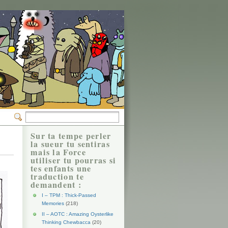
Sur ta tempe perler
la sueur tu sentiras
mais la Force
utiliser tu pourras si
tes enfants une
traduction te
demandent :
I – TPM : Thick-Passed
Memories
(218)
II – AOTC : Amazing Oysterlike
Thinking Chewbacca
(20)