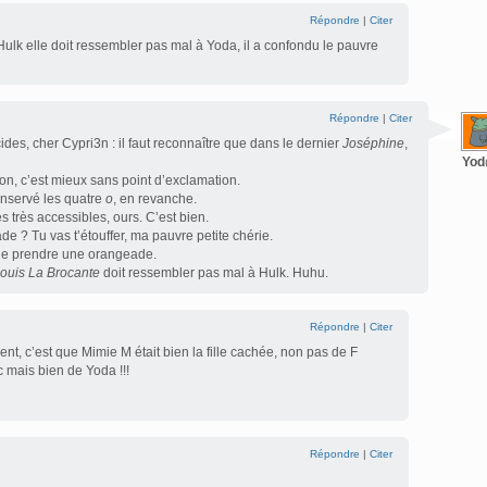
Répondre
|
Citer
 Hulk elle doit ressembler pas mal à Yoda, il a confondu le pauvre
Répondre
|
Citer
des, cher Cypri3n : il faut reconnaître que dans le dernier
Joséphine
,
Yo
on, c’est mieux sans point d’exclamation.
conservé les quatre
o
, en revanche.
s très accessibles, ours. C’est bien.
de ? Tu vas t’étouffer, ma pauvre petite chérie.
 de prendre une orangeade.
ouis La Brocante
doit ressembler pas mal à Hulk. Huhu.
Répondre
|
Citer
t, c’est que Mimie M était bien la fille cachée, non pas de F
c mais bien de Yoda !!!
Répondre
|
Citer