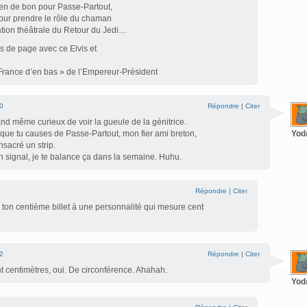
ien de bon pour Passe-Partout,
 pour prendre le rôle du chaman
tion théâtrale du Retour du Jedi…
as de page avec ce Elvis et
France d’en bas » de l’Empereur-Président
0
Répondre
|
Citer
and même curieux de voir la gueule de la génitrice.
 que tu causes de Passe-Partout, mon fier ami breton,
Yo
nsacré un strip.
n signal, je te balance ça dans la semaine. Huhu.
Répondre
|
Citer
é ton centième billet à une personnalité qui mesure cent
2
Répondre
|
Citer
t centimètres, oui. De circonférence. Ahahah.
Yo