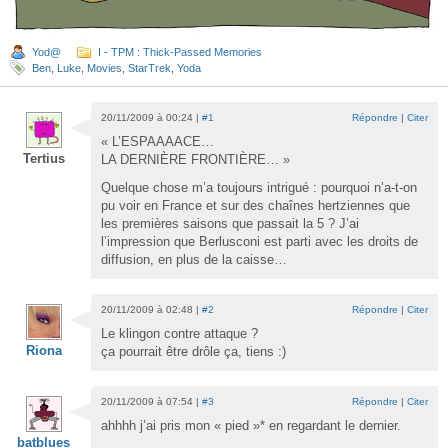
Yod@
I - TPM : Thick-Passed Memories
Ben
,
Luke
,
Movies
,
StarTrek
,
Yoda
20/11/2009 à 00:24 |
#1
Répondre
|
Citer
« L’ESPAAAACE…
Tertius
LA DERNIÈRE FRONTIÈRE… »
Quelque chose m’a toujours intrigué : pourquoi n’a-t-on
pu voir en France et sur des chaînes hertziennes que
les premières saisons que passait la 5 ? J’ai
l’impression que Berlusconi est parti avec les droits de
diffusion, en plus de la caisse…
20/11/2009 à 02:48 |
#2
Répondre
|
Citer
Le klingon contre attaque ?
Riona
ça pourrait être drôle ça, tiens :)
20/11/2009 à 07:54 |
#3
Répondre
|
Citer
ahhhh j’ai pris mon « pied »* en regardant le dernier.
batblues