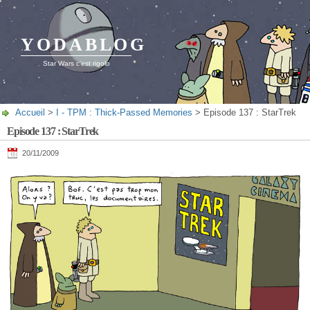
YODABLOG
Star Wars c'est rigolo
Accueil
>
I - TPM : Thick-Passed Memories
> Episode 137 : StarTrek
Episode 137 : StarTrek
20/11/2009