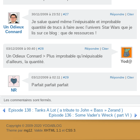
30/11/2009 à 23:52 |
#27
Répondre
|
Citer
Je salue quand même l’inépuisable et improbable
Un Odieux
quantité de trucs à faire avec l’univers Star Wars que je
Connard
lis sur ce blog : que de ressources !
03/12/2009 à 00:40 |
#28
Répondre
|
Citer
Un Odieux Connard > Plus improbable qu’inépuisable
Yod@
d’ailleurs, la quantité.
03/12/2009 à 02:11 |
#29
Répondre
|
Citer
Parfait parfait parfait
NR
Les commentaires sont fermés.
Episode 138 : Tanks A Lot ( a tribute to John « Bass » Zerand )
Episode 136 : Some Vader’s Wreck ( part VI )
Copyright © 2009-2020 YODABLOG
Theme par
mg12
. Valide
XHTML 1.1
et
CSS 3
.