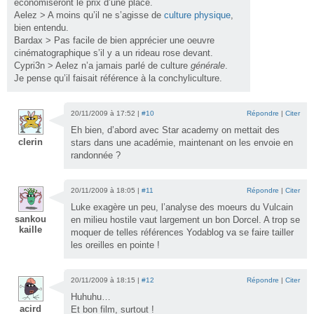
économiseront le prix d’une place.
Aelez > A moins qu’il ne s’agisse de
culture physique
,
bien entendu.
Bardax > Pas facile de bien apprécier une oeuvre
cinématographique s’il y a un rideau rose devant.
Cypri3n > Aelez n’a jamais parlé de culture
générale
.
Je pense qu’il faisait référence à la conchyliculture.
20/11/2009 à 17:52 |
#10
Répondre
|
Citer
Eh bien, d’abord avec Star academy on mettait des
clerin
stars dans une académie, maintenant on les envoie en
randonnée ?
20/11/2009 à 18:05 |
#11
Répondre
|
Citer
Luke exagère un peu, l’analyse des moeurs du Vulcain
sankou
en milieu hostile vaut largement un bon Dorcel. A trop se
kaille
moquer de telles références Yodablog va se faire tailler
les oreilles en pointe !
20/11/2009 à 18:15 |
#12
Répondre
|
Citer
Huhuhu…
acird
Et bon film, surtout !