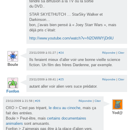
tendre sa diffusion à la TV ou la sortie
du DVD..
STAR SKYETHUTCH … StarSky Walker et
Darkinson…
bon, j’avais bien pensé à « Joey Starr Wars », mais
déjà pris c’était:
http://www.youtube.com/watch?v=N2OWWYjDr9U
23/11/2009 à 01:27 |
#24
Répondre
|
Citer
Ils feraient mieux d’aller voir une bonne vieille science
Boule
fiction. Un film des frères Dardenne, par exemple.
23/11/2009 à 09:41 |
#25
Répondre
|
Citer
autant aller voir alien vers suce prédator.
Fonfon
23/11/2009 à 21:58 |
#26
Répondre
|
Citer
OXO > C’est pas tripant,
le docu au cinoche
, mais ça
Yod@
fait des entrées.
Boule > Peut-être, mais
certains documentaires
animaliers
sont amusants.
Fonfon > J’aimerais pas être à la place d’alien vers.