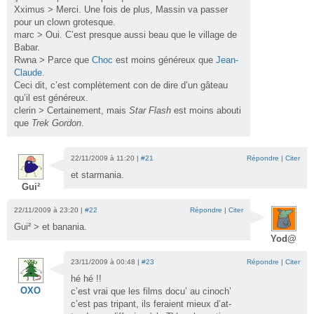
Xximus > Merci. Une fois de plus, Massin va passer
pour un clown grotesque.
marc > Oui. C’est presque aussi beau que le village de
Babar.
Rwna > Parce que
Choc
est moins généreux que
Jean-
Claude
.
Ceci dit, c’est complètement con de dire d’un gâteau
qu’il est généreux.
clerin > Certainement, mais
Star Flash
est moins abouti
que
Trek Gordon
.
22/11/2009 à 11:20 |
#21
Répondre
|
Citer
et starmania.
Gui²
22/11/2009 à 23:20 |
#22
Répondre
|
Citer
Gui² > et banania.
Yod@
23/11/2009 à 00:48 |
#23
Répondre
|
Citer
hé hé !!
OXO
c’est vrai que les films docu’ au cinoch’
c’est pas tripant, ils feraient mieux d’at-