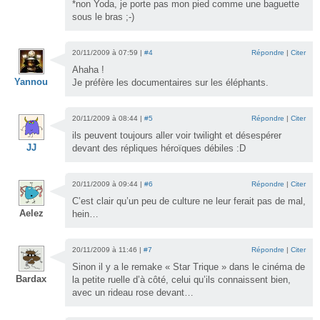
*non Yoda, je porte pas mon pied comme une baguette
sous le bras ;-)
20/11/2009 à 07:59 |
#4
Répondre
|
Citer
Ahaha !
Yannou
Je préfère les documentaires sur les éléphants.
20/11/2009 à 08:44 |
#5
Répondre
|
Citer
ils peuvent toujours aller voir twilight et désespérer
JJ
devant des répliques héroïques débiles :D
20/11/2009 à 09:44 |
#6
Répondre
|
Citer
C’est clair qu’un peu de culture ne leur ferait pas de mal,
Aelez
hein…
20/11/2009 à 11:46 |
#7
Répondre
|
Citer
Sinon il y a le remake « Star Trique » dans le cinéma de
Bardax
la petite ruelle d’à côté, celui qu’ils connaissent bien,
avec un rideau rose devant…