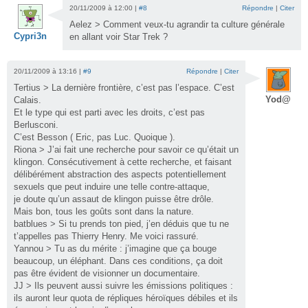
20/11/2009 à 12:00 |
#8
Répondre
|
Citer
Aelez > Comment veux-tu agrandir ta culture générale
Cypri3n
en allant voir Star Trek ?
20/11/2009 à 13:16 |
#9
Répondre
|
Citer
Tertius > La dernière frontière, c’est pas l’espace. C’est
Yod@
Calais.
Et le type qui est parti avec les droits, c’est pas
Berlusconi.
C’est Besson ( Eric, pas Luc. Quoique ).
Riona > J’ai fait une recherche pour savoir ce qu’était un
klingon. Consécutivement à cette recherche, et faisant
délibérément abstraction des aspects potentiellement
sexuels que peut induire une telle contre-attaque,
je doute qu’un assaut de klingon puisse être drôle.
Mais bon, tous les goûts sont dans la nature.
batblues > Si tu prends ton pied, j’en déduis que tu ne
t’appelles pas Thierry Henry. Me voici rassuré.
Yannou > Tu as du mérite : j’imagine que ça bouge
beaucoup, un éléphant. Dans ces conditions, ça doit
pas être évident de visionner un documentaire.
JJ > Ils peuvent aussi suivre les émissions politiques :
ils auront leur quota de répliques héroïques débiles et ils