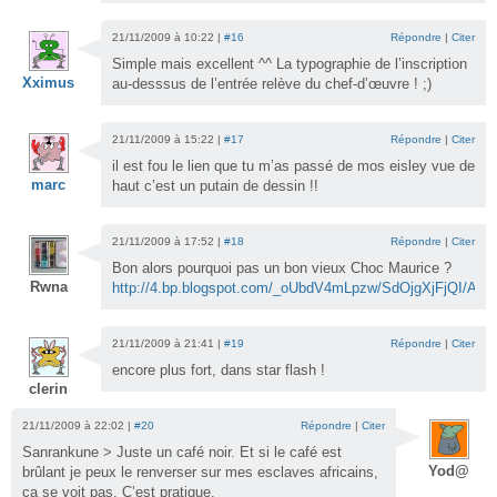
21/11/2009 à 10:22 |
#16
Répondre
|
Citer
Simple mais excellent ^^ La typographie de l’inscription
Xximus
au-desssus de l’entrée relève du chef-d’œuvre ! ;)
21/11/2009 à 15:22 |
#17
Répondre
|
Citer
il est fou le lien que tu m’as passé de mos eisley vue de
marc
haut c’est un putain de dessin !!
21/11/2009 à 17:52 |
#18
Répondre
|
Citer
Bon alors pourquoi pas un bon vieux Choc Maurice ?
Rwna
http://4.bp.blogspot.com/_oUbdV4mLpzw/SdOjgXjFjQI/
21/11/2009 à 21:41 |
#19
Répondre
|
Citer
encore plus fort, dans star flash !
clerin
21/11/2009 à 22:02 |
#20
Répondre
|
Citer
Sanrankune > Juste un café noir. Et si le café est
Yod@
brûlant je peux le renverser sur mes esclaves africains,
ça se voit pas. C’est pratique.