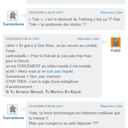
20/11/2009 à 18:42 |
#13
Répondre
|
Citer
« Trek », c’est le diminutif de Trekking c’est ça ?? Star
Sanrankune
Trek = la randonnée des étoiles ??
20/11/2009 à 20:11 |
#14
Répondre
|
Citer
clerin > Et grâce à Star Wars, on les envoie au combat.
Yod@
Youpi.
sankoukaille > Pour le Vulcain je sais pas trop mais
pour le Dorcel,
on est FORCEMENT en milieu hostile il me semble.
acird > Merci mais
je ne suis pas inquiet
.
Sanrankune > Non, pas vraiment.
STAR TREK
, c’est le sigle d’une métaphore
d’avertissement :
S
i
T
u
A
chètes
R
enault,
T
u
R
entres
E
n
K
ayak.
21/11/2009 à 09:40 |
#15
Répondre
|
Citer
Yoda, ta force humoristique est tellement meilleure que
Sanrankune
la mienne !!
Mais que manges-tu au petit déjeuner ???