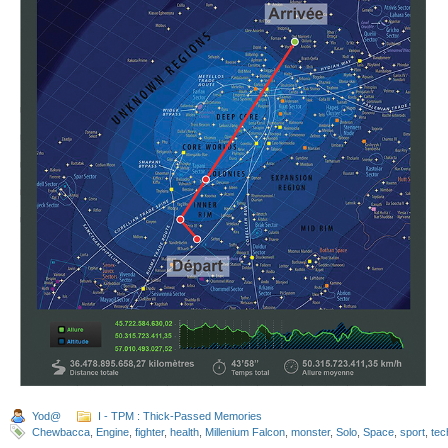
Yod@
I - TPM : Thick-Passed Memories
Chewbacca
,
Engine
,
fighter
,
health
,
Millenium Falcon
,
monster
,
Solo
,
Space
,
sport
,
tec