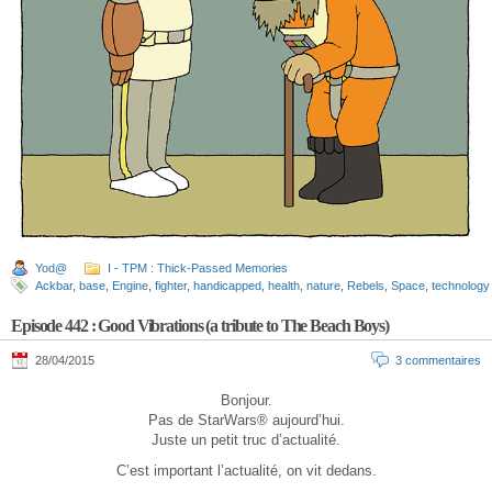
Yod@
I - TPM : Thick-Passed Memories
Ackbar
,
base
,
Engine
,
fighter
,
handicapped
,
health
,
nature
,
Rebels
,
Space
,
technology
Episode 442 : Good Vibrations (a tribute to The Beach Boys)
28/04/2015
3 commentaires
Bonjour.
Pas de StarWars® aujourd’hui.
Juste un petit truc d’actualité.
C’est important l’actualité, on vit dedans.