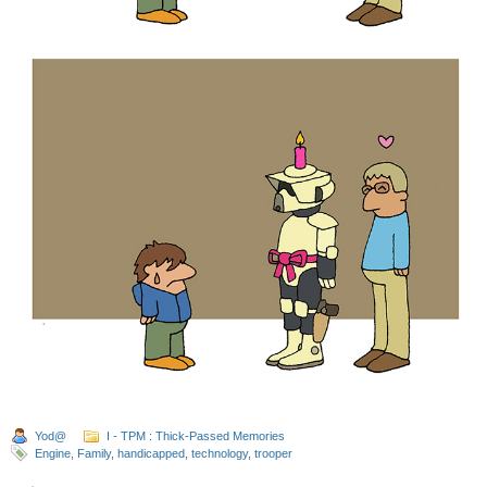
Yod@
I - TPM : Thick-Passed Memories
Engine
,
Family
,
handicapped
,
technology
,
trooper