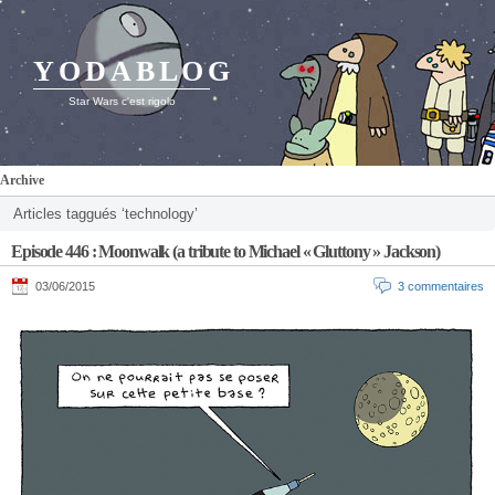
YODABLOG
Star Wars c'est rigolo
Archive
Articles taggués ‘technology’
Episode 446 : Moonwalk (a tribute to Michael « Gluttony » Jackson)
03/06/2015
3 commentaires