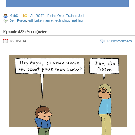
Yod@
VI - ROTJ : Rising Over-Trained Jedi
Ben
,
Force
,
jedi
,
Luke
,
nature
,
technology
,
training
Episode 423 : Scoot(ov)er
18/10/2014
13 commentaires