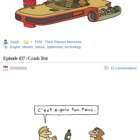
Yod@
I - TPM : Thick-Passed Memories
Engine
,
Movies
,
nature
,
Spiderman
,
technology
Episode 437 : Crash Test
25/03/2015
12 commentaires