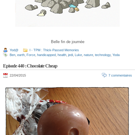
Belle fin de journée
Yod@
I - TPM : Thick-Passed Memories
Ben
,
earth
,
Force
,
handicapped
,
health
,
jedi
,
Luke
,
nature
,
technology
,
Yoda
Episode 440 : Chocolate Cheap
22/04/2015
7 commentaires