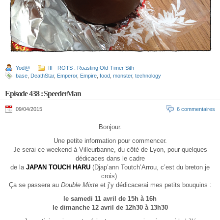
Yod@
III - ROTS : Roasting Old-Timer Sith
base
,
DeathStar
,
Emperor
,
Empire
,
food
,
monster
,
technology
Episode 438 : SpeederMan
09/04/2015
6 commentaires
Bonjour.
Une petite information pour commencer.
Je serai ce weekend à Villeurbanne, du côté de Lyon, pour quelques
dédicaces dans le cadre
de la
JAPAN TOUCH HARU
(Djap’ann Toutch’Arrou, c’est du breton je
crois).
Ça se passera au
Double Mixte
et j’y dédicacerai mes petits bouquins :
le samedi 11 avril de 15h à 16h
le dimanche 12 avril de 12h30 à 13h30