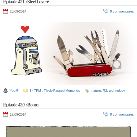
Episode 421 : Steel Love ♥
25/09/2014
9 commentaires
Yod@
I - TPM : Thick-Passed Memories
nature
,
R2
,
technology
Episode 420 : Boom
17/09/2014
9 commentaires