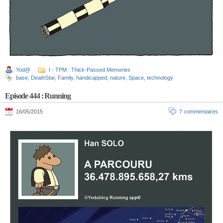
Yod@
I - TPM : Thick-Passed Memories
base
,
DeathStar
,
Family
,
handicapped
,
nature
,
Space
,
technology
Episode 444 : Running
16/05/2015
7 commentaires