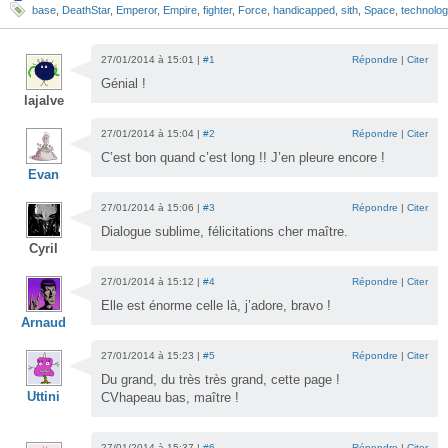
base
,
DeathStar
,
Emperor
,
Empire
,
fighter
,
Force
,
handicapped
,
sith
,
Space
,
technolog
27/01/2014 à 15:01 |
#1
Répondre
|
Citer
Génial !
lajalve
27/01/2014 à 15:04 |
#2
Répondre
|
Citer
C’est bon quand c’est long !! J’en pleure encore !
Evan
27/01/2014 à 15:06 |
#3
Répondre
|
Citer
Dialogue sublime, félicitations cher maître.
Cyril
27/01/2014 à 15:12 |
#4
Répondre
|
Citer
Elle est énorme celle là, j’adore, bravo !
Arnaud
27/01/2014 à 15:23 |
#5
Répondre
|
Citer
Du grand, du très très grand, cette page !
Uttini
CVhapeau bas, maître !
27/01/2014 à 15:37 |
#6
Répondre
|
Citer