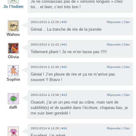
Je ne connaissais pas de « versions longues » chez
Jo l’Indien
toi… et bien, c’est très bon !
28/01/2014 à 12:29 |
#40
Répondre
|
Citer
Génial… La tranche de rire de la journée
Wahou
28/01/2014 à 12:43 |
#41
Répondre
|
Citer
Tellement pliant ! Je ne m’en lasse pas !!!!!
Olivia
28/01/2014 à 12:46 |
#42
Répondre
|
Citer
Génial ! J’en pleure de rire et ça ne m’arrive pas
Sophie
souvent !! Bravo !
28/01/2014 à 13:58 |
#43
Répondre
|
Citer
Ouaouh, j’ai un un peu mal au crâne, mais tant de
daffi
subtilité(s) et de qualité dans l’écriture, chapeau bas, je
me suis bien gondolé !
28/01/2014 à 14:29 |
#44
Répondre
|
Citer
Excellent, j’ai adoré.