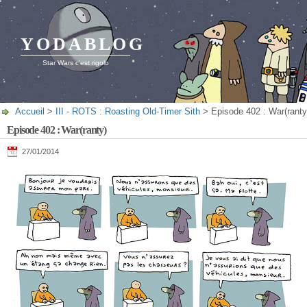
YODABLOG
Star Wars c'est rigolo
Accueil
>
III - ROTS : Roasting Old-Timer Sith
> Episode 402 : War(ranty
Episode 402 : War(ranty)
27/01/2014