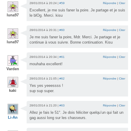
28/01/2014 à 20:24 |
#59
Répondre
|
Citer
Excellent, je me suis faner la poire. Je partage et je suis
luna97
le blOg. Merci. kisu
28/01/2014 à 20:31 |
#60
Répondre
|
Citer
Je me suis faner la poire, Mdr. Merci. Je partage et je
luna97
continue à vous suivre. Bonne continuation. Kisu
28/01/2014 à 20:34 |
#61
Répondre
|
Citer
mouhaha excellent!
Varden
28/01/2014 à 21:05 |
#62
Répondre
|
Citer
Yes yes yeeessss !
kaki
sup sup super.
28/01/2014 à 21:20 |
#63
Répondre
|
Citer
Allez je fais le 51°. Je dois féliciter quelqu’un qui fait un
Li-An
gag aussi long sur les chasseurs.