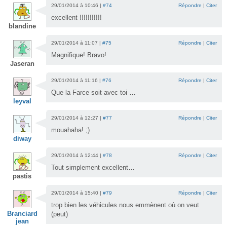
29/01/2014 à 10:46 |
#74
Répondre
|
Citer
excellent !!!!!!!!!!!
blandine
29/01/2014 à 11:07 |
#75
Répondre
|
Citer
Magnifique! Bravo!
Jaseran
29/01/2014 à 11:16 |
#76
Répondre
|
Citer
Que la Farce soit avec toi …
leyval
29/01/2014 à 12:27 |
#77
Répondre
|
Citer
mouahaha! ;)
diway
29/01/2014 à 12:44 |
#78
Répondre
|
Citer
Tout simplement excellent…
pastis
29/01/2014 à 15:40 |
#79
Répondre
|
Citer
trop bien les véhicules nous emmènent où on veut
Branciard
(peut)
jean