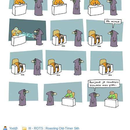
Yod@
III - ROTS : Roasting Old-Timer Sith