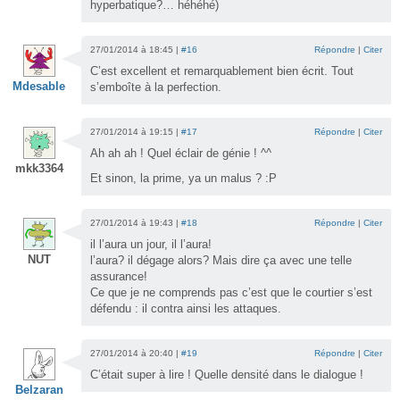
hyperbatique?… héhéhé)
27/01/2014 à 18:45 |
#16
Répondre
|
Citer
C’est excellent et remarquablement bien écrit. Tout
Mdesable
s’emboîte à la perfection.
27/01/2014 à 19:15 |
#17
Répondre
|
Citer
Ah ah ah ! Quel éclair de génie ! ^^
mkk3364
Et sinon, la prime, ya un malus ? :P
27/01/2014 à 19:43 |
#18
Répondre
|
Citer
il l’aura un jour, il l’aura!
NUT
l’aura? il dégage alors? Mais dire ça avec une telle
assurance!
Ce que je ne comprends pas c’est que le courtier s’est
défendu : il contra ainsi les attaques.
27/01/2014 à 20:40 |
#19
Répondre
|
Citer
C’était super à lire ! Quelle densité dans le dialogue !
Belzaran