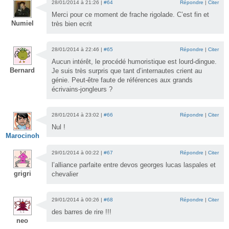
28/01/2014 à 21:26 |
#64
Répondre
|
Citer
Merci pour ce moment de frache rigolade. C’est fin et
Numiel
très bien ecrit
28/01/2014 à 22:46 |
#65
Répondre
|
Citer
Aucun intérêt, le procédé humoristique est lourd-dingue.
Bernard
Je suis très surpris que tant d’internautes crient au
génie. Peut-être faute de références aux grands
écrivains-jongleurs ?
28/01/2014 à 23:02 |
#66
Répondre
|
Citer
Nul !
Marocinoh
29/01/2014 à 00:22 |
#67
Répondre
|
Citer
l’alliance parfaite entre devos georges lucas laspales et
grigri
chevalier
29/01/2014 à 00:26 |
#68
Répondre
|
Citer
des barres de rire !!!
neo