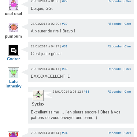
28/01/2014 à 01:30 |
#29
Répondre
|
Citer
Epique, GG.
osef osef
28/01/2014 à 02:20 |
#30
Répondre
|
Citer
A pleurer de rire ! Bravo !
pumpum
28/01/2014 à 04:27 |
#31
Répondre
|
Citer
C’est juste génial.
Codrer
28/01/2014 à 04:41 |
#32
Répondre
|
Citer
EXXXXXCELLENT :D
Lulu
Inthesky
28/01/2014 à 08:12 |
#33
Répondre
|
Citer
Syzisx
Excellentissime … j’en pleurs encore ! Dites à vos
patrons de vous envoyer une prime ;)
28/01/2014 à 09:14 |
#34
Répondre
|
Citer