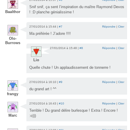
Snif snif, ça sent l’inspiration du maître Raymond Devos
Baalthor
! :D planche génialissime !
27/01/2014 à 15:44 |
#7
Répondre
|
Citer
Ma préférée ! J’adore !!!!
Olo-
Burrows
27/01/2014 à 15:48 |
#8
Répondre
|
Citer
Lio
Quelle chute ! Un applaudissement de tonnerre !
27/01/2014 à 16:10 |
#9
Répondre
|
Citer
du grand art ! ^^
frangy
27/01/2014 à 16:43 |
#10
Répondre
|
Citer
Terrible ! Du grand délire burlesque ! Extra ! Encore !
Marc
:o)))