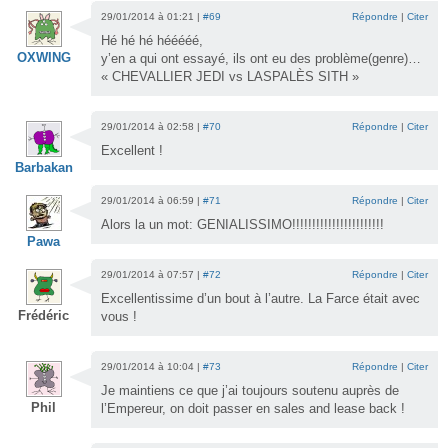
29/01/2014 à 01:21 |
#69
Répondre
|
Citer
Hé hé hé hééééé,
OXWING
y’en a qui ont essayé, ils ont eu des problème(genre)…
« CHEVALLIER JEDI vs LASPALÈS SITH »
29/01/2014 à 02:58 |
#70
Répondre
|
Citer
Excellent !
Barbakan
29/01/2014 à 06:59 |
#71
Répondre
|
Citer
Alors la un mot: GENIALISSIMO!!!!!!!!!!!!!!!!!!!!!!!
Pawa
29/01/2014 à 07:57 |
#72
Répondre
|
Citer
Excellentissime d’un bout à l’autre. La Farce était avec
Frédéric
vous !
29/01/2014 à 10:04 |
#73
Répondre
|
Citer
Je maintiens ce que j’ai toujours soutenu auprès de
Phil
l’Empereur, on doit passer en sales and lease back !