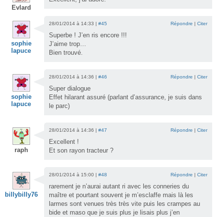
Evlard
28/01/2014 à 14:33 |
#45
Répondre
|
Citer
Superbe ! J’en ris encore !!!
sophie
J’aime trop…
lapuce
Bien trouvé.
28/01/2014 à 14:36 |
#46
Répondre
|
Citer
Super dialogue
sophie
Effet hilarant assuré (parlant d’assurance, je suis dans
lapuce
le parc)
28/01/2014 à 14:36 |
#47
Répondre
|
Citer
Excellent !
raph
Et son rayon tracteur ?
28/01/2014 à 15:00 |
#48
Répondre
|
Citer
rarement je n’aurai autant ri avec les conneries du
billybilly76
maître et pourtant souvent je m’esclaffe mais là les
larmes sont venues très très vite puis les crampes au
bide et maso que je suis plus je lisais plus j’en