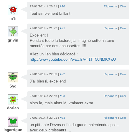
27/01/2014 à 20:41 |
#20
Répondre
|
Citer
Tout simplement brillant.
m’fi
27/01/2014 à 21:22 |
#21
Répondre
|
Citer
Excellent !
grivin
Pendant toute la lecture j’ai imaginé cette histoire
racontée par des chaussettes !!!!
Allez un lien bien dédicacé :
http://www.youtube.com/watch?v=1TT56NMKXwU
27/01/2014 à 22:33 |
#22
Répondre
|
Citer
J’ai bien ri, excellent!
Syd
27/01/2014 à 22:56 |
#23
Répondre
|
Citer
alors là, mais alors là, vraiment extra
dorian
27/01/2014 à 23:01 |
#24
Répondre
|
Citer
un ptit cote Devos enfin du grand malentendu quoi…
lagarrigue
avec deux croissants …