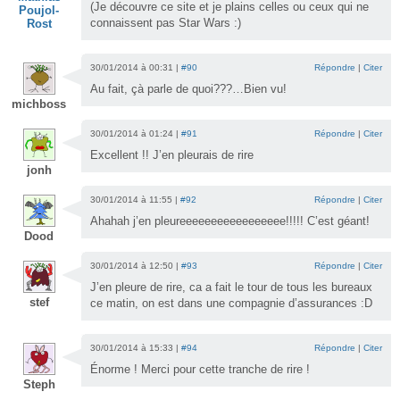
(Je découvre ce site et je plains celles ou ceux qui ne
Poujol-
connaissent pas Star Wars :)
Rost
30/01/2014 à 00:31 |
#90
Répondre
|
Citer
Au fait, çà parle de quoi???…Bien vu!
michboss
30/01/2014 à 01:24 |
#91
Répondre
|
Citer
Excellent !! J’en pleurais de rire
jonh
30/01/2014 à 11:55 |
#92
Répondre
|
Citer
Ahahah j’en pleureeeeeeeeeeeeeeeee!!!!! C’est géant!
Dood
30/01/2014 à 12:50 |
#93
Répondre
|
Citer
J’en pleure de rire, ca a fait le tour de tous les bureaux
stef
ce matin, on est dans une compagnie d’assurances :D
30/01/2014 à 15:33 |
#94
Répondre
|
Citer
Énorme ! Merci pour cette tranche de rire !
Steph