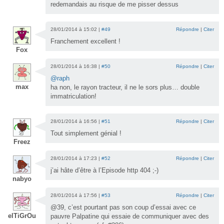
redemandais au risque de me pisser dessus
28/01/2014 à 15:02 |
#49
Répondre
|
Citer
Franchement excellent !
Fox
28/01/2014 à 16:38 |
#50
Répondre
|
Citer
@raph
max
ha non, le rayon tracteur, il ne le sors plus… double
immatriculation!
28/01/2014 à 16:56 |
#51
Répondre
|
Citer
Tout simplement génial !
Freez
28/01/2014 à 17:23 |
#52
Répondre
|
Citer
j’ai hâte d’être à l’Episode http 404 ;-)
nabyo
28/01/2014 à 17:56 |
#53
Répondre
|
Citer
@39, c’est pourtant pas son coup d’essai avec ce
elTiGrOu
pauvre Palpatine qui essaie de communiquer avec des