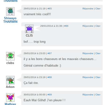
THARWIN
29/01/2014 à 21:19 |
#85
Répondre
|
Citer
vraiment très cool!!!
Shiwayo
THARWIN
29/01/2014 à 21:36 |
#86
Répondre
|
Citer
CLIS
bof….. trop long
29/01/2014 à 23:03 |
#87
Répondre
|
Citer
il y a les bons chasseurs et les mauvais chasseurs…
clebs
Génial comme d’habitude :)
29/01/2014 à 23:19 |
#88
Répondre
|
Citer
Ça fait rire.
Arkon
30/01/2014 à 00:00 |
#89
Répondre
|
Citer
Eauh Maï Gôhd! J’en pleure ! !
Mathias