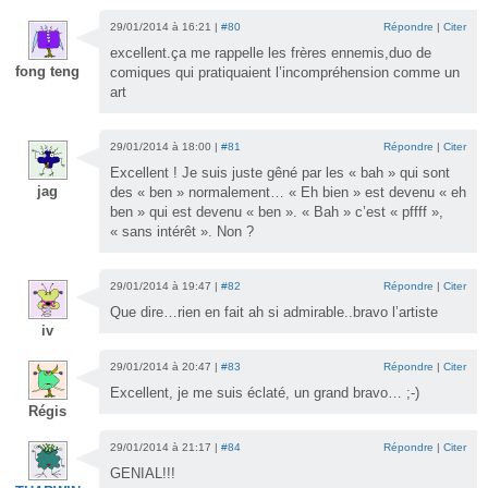
29/01/2014 à 16:21 |
#80
Répondre
|
Citer
excellent.ça me rappelle les frères ennemis,duo de
fong teng
comiques qui pratiquaient l’incompréhension comme un
art
29/01/2014 à 18:00 |
#81
Répondre
|
Citer
Excellent ! Je suis juste gêné par les « bah » qui sont
jag
des « ben » normalement… « Eh bien » est devenu « eh
ben » qui est devenu « ben ». « Bah » c’est « pffff »,
« sans intérêt ». Non ?
29/01/2014 à 19:47 |
#82
Répondre
|
Citer
Que dire…rien en fait ah si admirable..bravo l’artiste
iv
29/01/2014 à 20:47 |
#83
Répondre
|
Citer
Excellent, je me suis éclaté, un grand bravo… ;-)
Régis
29/01/2014 à 21:17 |
#84
Répondre
|
Citer
GENIAL!!!