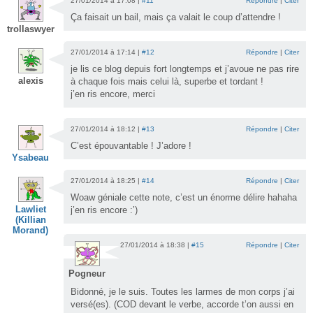
27/01/2014 à 17:08 |
#11
Répondre
|
Citer
Ça faisait un bail, mais ça valait le coup d’attendre !
trollaswyer
27/01/2014 à 17:14 |
#12
Répondre
|
Citer
je lis ce blog depuis fort longtemps et j’avoue ne pas rire
alexis
à chaque fois mais celui là, superbe et tordant !
j’en ris encore, merci
27/01/2014 à 18:12 |
#13
Répondre
|
Citer
C’est épouvantable ! J’adore !
Ysabeau
27/01/2014 à 18:25 |
#14
Répondre
|
Citer
Woaw géniale cette note, c’est un énorme délire hahaha
Lawliet
j’en ris encore :’)
(Killian
Morand)
27/01/2014 à 18:38 |
#15
Répondre
|
Citer
Pogneur
Bidonné, je le suis. Toutes les larmes de mon corps j’ai
versé(es). (COD devant le verbe, accorde t’on aussi en