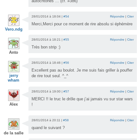
autochtones … (cf. #386)
28/01/2014 à 18:04 |
#54
Répondre
|
Citer
Merci,Merci pour ce moment de rire absolu si éphémère
Vero.ndg
28/01/2014 à 18:21 |
#55
Répondre
|
Citer
Très bon strip :)
Anto
28/01/2014 à 18:46 |
#56
Répondre
|
Citer
Excellent pas au boulot. Je me suis fais griller à pouffer
jerry
de rire tout seul. ^_^
wham
28/01/2014 à 19:00 |
#57
Répondre
|
Citer
MERCI !! le truc le drôle que j’ai jamais vu sur star wars
Alex
!
28/01/2014 à 20:11 |
#58
Répondre
|
Citer
quand le suivant ?
de la salle