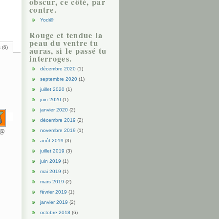
obscur, ce côté, par
contre.
Yod@
Rouge et tendue la
peau du ventre tu
 (6)
auras, si le passé tu
interroges.
décembre 2020
(1)
septembre 2020
(1)
juillet 2020
(1)
juin 2020
(1)
janvier 2020
(2)
décembre 2019
(2)
novembre 2019
(1)
d@
août 2019
(3)
juillet 2019
(3)
juin 2019
(1)
mai 2019
(1)
mars 2019
(2)
février 2019
(1)
janvier 2019
(2)
octobre 2018
(6)