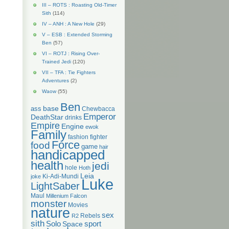
III – ROTS : Roasting Old-Timer
Sith
(114)
IV – ANH : A New Hole
(29)
V – ESB : Extended Storming
Ben
(57)
VI – ROTJ : Rising Over-
Trained Jedi
(120)
VII – TFA : Tie Fighters
Adventures
(2)
Waow
(55)
Ben
base
ass
Chewbacca
Emperor
DeathStar
drinks
Empire
Engine
ewok
Family
fashion
fighter
Force
food
game
hair
handicapped
health
jedi
hole
Hoth
Leia
Ki-Adi-Mundi
joke
Luke
LightSaber
Maul
Millenium Falcon
monster
Movies
nature
sex
Rebels
R2
sith
Solo
Space
sport