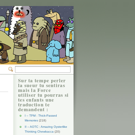
Sur ta tempe perler
la sueur tu sentiras
mais la Force
utiliser tu pourras si
tes enfants une
traduction te
demandent :
I – TPM : Thick-Passed
Memories
(218)
II – AOTC : Amazing Oysterlike
Thinking Chewbacca
(20)