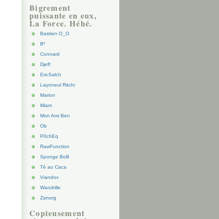
Bigrement
puissante en eux,
La Force. Héhé.
Bastien O_O
B²
Connard
Djeff
EricSalch
Layoneul Ritchi
Marion
Miam
Mon Ami Ben
Ob
P0chEq
RawFunction
Sponge BoB
Té au Caca
Viandox
Wandrille
Zanorg
Copieusement