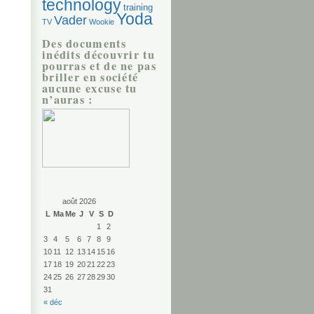
technology
training
Yoda
Vader
TV
Wookie
Des documents
inédits découvrir tu
pourras et de ne pas
briller en société
aucune excuse tu
n’auras :
août 2026
L
Ma
Me
J
V
S
D
1
2
3
4
5
6
7
8
9
10
11
12
13
14
15
16
17
18
19
20
21
22
23
24
25
26
27
28
29
30
31
« déc