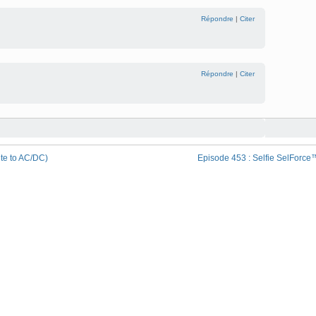
Répondre
|
Citer
Répondre
|
Citer
ute to AC/DC)
Episode 453 : Selfie SelForce