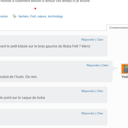
 monde a rudement besoin d’amour ces temps-ci je trouve.
♥
mories
fashion
,
Fett
,
nature
,
technology
Commentaires
Répondre
|
Citer
sert le petit bidule sur le bras gauche de Boba Fett ? Merci
Répondre
|
Citer
oduit de l’huile. De rien.
Yo
Répondre
|
Citer
le point sur le caque de boba
Répondre
|
Citer