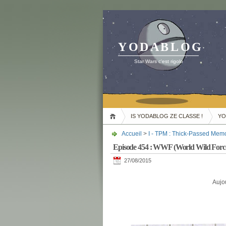
YODABLOG
Star Wars c'est rigolo
IS YODABLOG ZE CLASSE !
YO
Accueil
>
I - TPM : Thick-Passed Mem
Episode 454 : WWF (World Wild For
27/08/2015
Aujou