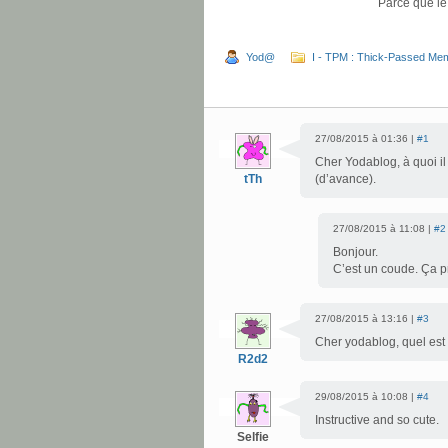
Parce que le
Yod@
I - TPM : Thick-Passed Me
27/08/2015 à 01:36 |
#1
Cher Yodablog, à quoi il 
tTh
(d’avance).
27/08/2015 à 11:08 |
#2
Bonjour.
C’est un coude. Ça pr
27/08/2015 à 13:16 |
#3
Cher yodablog, quel est 
R2d2
29/08/2015 à 10:08 |
#4
Instructive and so cute.
Selfie