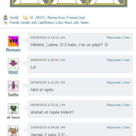
Yod@
VI - ROTJ : Rising Over-Trained Jedi
Family
,
health
,
jedi
,
LightSaber
,
Luke
,
Maul
,
sith
,
Vader
05/09/2015 à 19:12 |
#1
Répondre
|
Citer
Héhéhé, j’adore :D 3 traits, t’es un pépé? :D
Romain
06/09/2015 à 20:50 |
#2
Répondre
|
Citer
Lol
R2d2
09/09/2015 à 11:26 |
#3
Répondre
|
Citer
Idiot et rigolo.
Selfie
09/09/2015 à 22:31 |
#4
Répondre
|
Citer
ahahah et l’epée trident?
el loco
10/09/2015 à 09:28 |
#5
Répondre
|
Citer
Jamais 2 sans 3 !!!…