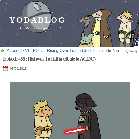
YODABLOG
Star Wars c'est rigolo
Accueil
>
VI - ROTJ : Rising Over-Trained Jedi
> Episode 455 : Highway T
Episode 455 : Highway To Hell (a tribute to AC/DC)
05/09/2015